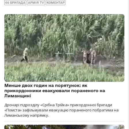
66 БРИГАДА
АРМІЯ TV
КОМЕНТАР
Менше двох годин на порятунок: як
прикордонники евакуювали пораненого на
Лиманщині
Дронарі підрозділу «Срібна Трійка» прикордонної бригади
«Помста» зафільмували евакуацію пораненого побратима на
Лиманському напрямку.