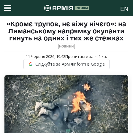
EN
«Кромє трупов, нє віжу нічєго»: на
Лиманському напрямку окупанти
гинуть на одних і тих же стежках
НОВИНИ
11 Червня 2026, 19:42
Прочитаєте за:
< 1
хв.
Слідкуйте за АрміяInform в Google