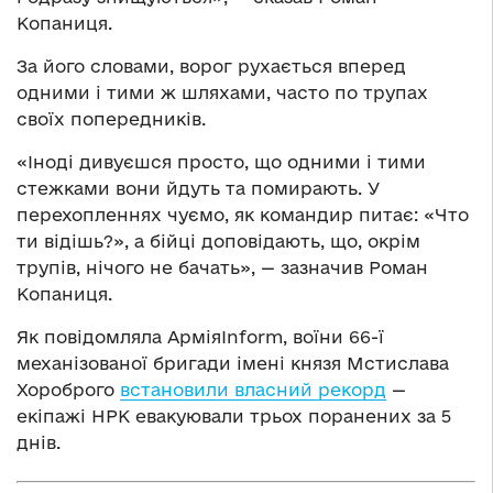
Копаниця.
За його словами, ворог рухається вперед
одними і тими ж шляхами, часто по трупах
своїх попередників.
«Іноді дивуєшся просто, що одними і тими
стежками вони йдуть та помирають. У
перехопленнях чуємо, як командир питає: «Что
ти відішь?», а бійці доповідають, що, окрім
трупів, нічого не бачать», — зазначив Роман
Копаниця.
Як повідомляла АрміяInform, воїни 66-ї
механізованої бригади імені князя Мстислава
Хороброго
встановили власний рекорд
—
екіпажі НРК евакуювали трьох поранених за 5
днів.