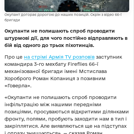
Окупант догорає дорогою до наших позицій. Скрін з відео 66-ї
бригади
Окупанти не полишають спроб проводити
штурмові дії, для чого постійно відправляють в
бій від одного до трьох піхотинців.
Про це
на стрімі Армія TV розповів
заступник
командира 3-го мехбату Fireflies 66-ї
механізованої бригади імені Мстислава
Хороброго Роман Копаниця з позивним
«Говерла».
«Окупанти не полишають спроб проводити
інфільтрацію між нашими передніми
позиціями, просуваються відкритими ділянками
фронту, полями, пробують заходити нам в тил і
закріплятися. Але виявляються ще на підступах
і одразу знищуються», — сказав Роман