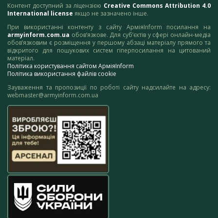
Контент доступний за ліцензією
Creative Commons Attribution 4.0
International license
якщо не зазначено інше.
При використанні контенту з сайту АрміяInform посилання на
armyinform.com.ua
обов’язкове. Для суб’єктів у сфері онлайн-медіа
обов’язковим є розміщення у першому абзаці матеріалу прямого та
відкритого для пошукових систем гіперпосилання на цитований
матеріал.
Політика користування сайтом АрміяInform
Політика використання файлів cookie
Зауваження та пропозиції по роботі сайту надсилайте на адресу:
webmaster@armyinform.com.ua