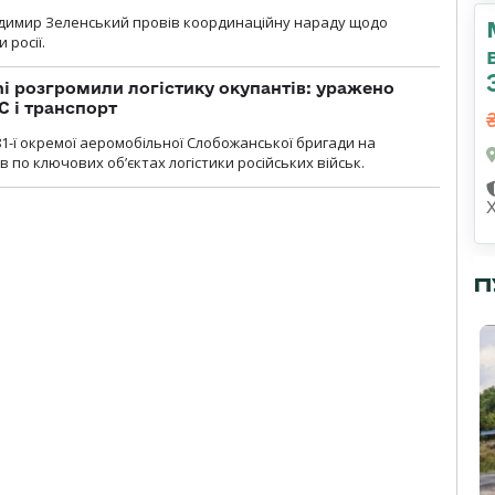
димир Зеленський провів координаційну нараду щодо
 росії.
i розгромили логістику окупантів: уражено
С і транспорт
1-ї окремої аеромобільної Слобожанської бригади на
 по ключових об’єктах логістики російських військ.
П