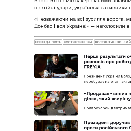
Ворог б’є по місту керованими авіаб
постійні удари, українські захисники
«Незважаючи на всі зусилля ворога, м
Донбас і вся Україна!» — наголосили в 
БРИГАДА ЛЮТЬ
КОСТЯНТИНІВКА
КОСТЯНТИНІВСЬКИЙ
Перші результати о
розповів про робот
FREYJA
Президент України Воло
перебуває на етапі актив
«Продавав» вплив н
ділка, який «виріш
Правоохоронці затримал
Президент доручив 
проти російського