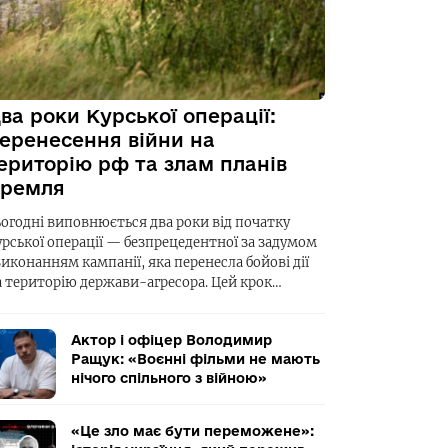
ва роки Курської операції:
еренесення війни на
ериторію рф та злам планів
ремля
ьогодні виповнюється два роки від початку
урської операції — безпрецедентної за задумом
виконанням кампанії, яка перенесла бойові дії
а територію держави-агресора. Цей крок…
Актор і офіцер Володимир
Ращук: «Воєнні фільми не мають
нічого спільного з війною»
«Це зло має бути переможене»: