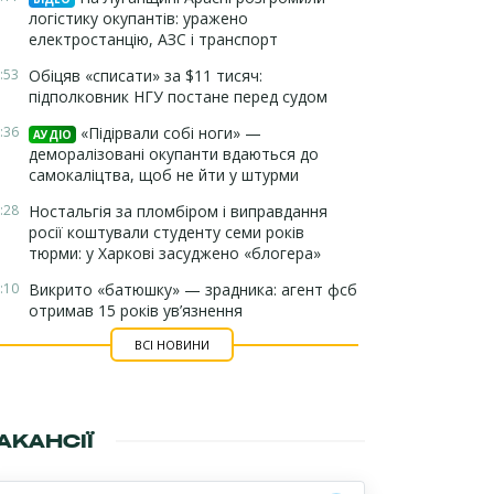
логістику окупантів: уражено
електростанцію, АЗС і транспорт
:53
Обіцяв «списати» за $11 тисяч:
підполковник НГУ постане перед судом
:36
«Підірвали собі ноги» —
АУДІО
деморалізовані окупанти вдаються до
самокаліцтва, щоб не йти у штурми
:28
Ностальгія за пломбіром і виправдання
росії коштували студенту семи років
тюрми: у Харкові засуджено «блогера»
:10
Викрито «батюшку» — зрадника: агент фсб
отримав 15 років ув’язнення
ВСІ НОВИНИ
АКАНСІЇ