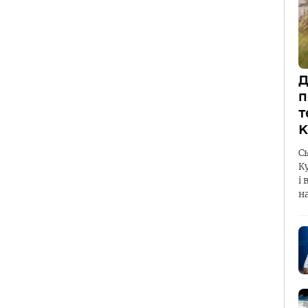
Д
п
т
К
С
К
і 
н