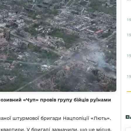
19
19
19
19
озивний «Чуп» провів групу бійців руїнами
В
наної штурмової бригади Нацполіції «Лють».
 квартири. У бригаді зазначили, що це місця,