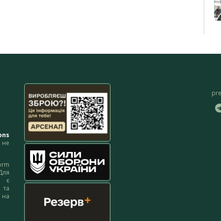
pr
ons
не
orm
Для
м є
 та
 на