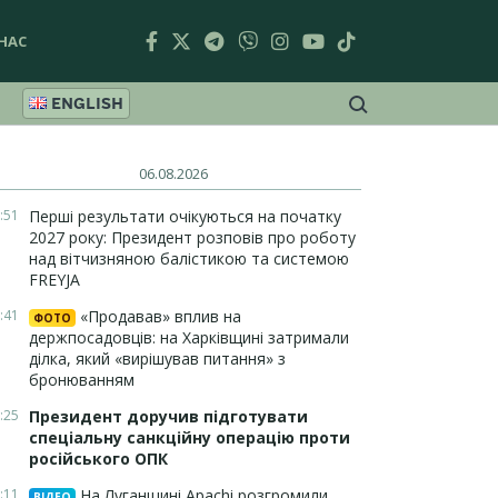
НАС
ENGLISH
06.08.2026
:51
Перші результати очікуються на початку
2027 року: Президент розповів про роботу
над вітчизняною балістикою та системою
FREYJA
:41
«Продавав» вплив на
ФОТО
держпосадовців: на Харківщині затримали
ділка, який «вирішував питання» з
бронюванням
:25
Президент доручив підготувати
спеціальну санкційну операцію проти
російського ОПК
:11
На Луганщині Apachi розгромили
ВІДЕО