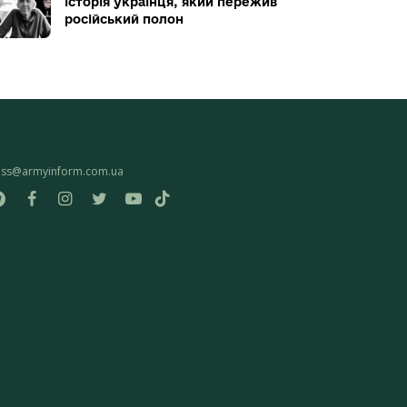
історія українця, який пережив
російський полон
ess@armyinform.com.ua