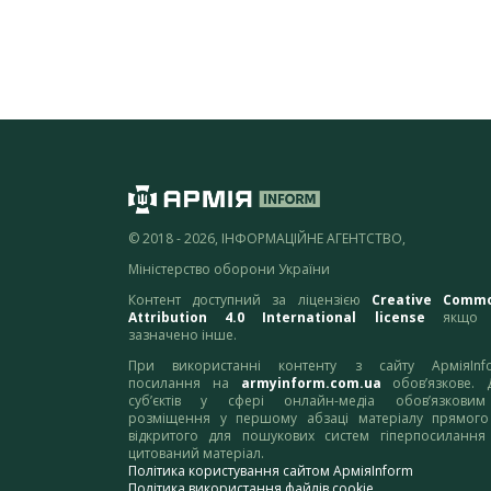
© 2018 - 2026, ІНФОРМАЦІЙНЕ АГЕНТСТВО,
Міністерство оборони України
Контент доступний за ліцензією
Creative Comm
Attribution 4.0 International license
якщо 
зазначено інше.
При використанні контенту з сайту АрміяInf
посилання на
armyinform.com.ua
обов’язкове. 
суб’єктів у сфері онлайн-медіа обов’язкови
розміщення у першому абзаці матеріалу прямого
відкритого для пошукових систем гіперпосилання
цитований матеріал.
Політика користування сайтом АрміяInform
Політика використання файлів cookie