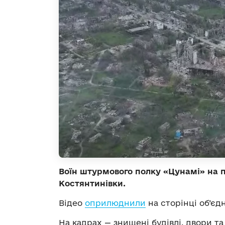
Воїн штурмового полку «Цунамі» на п
Костянтинівки.
Відео
оприлюднили
на сторінці об’єд
На кадрах — знищені будівлі, двори та