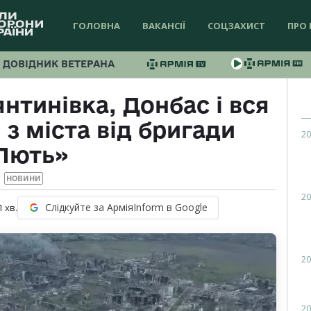
ГОЛОВНА
ВАКАНСІЇ
СОЦЗАХИСТ
ПРО 
ДОВІДНИК ВЕТЕРАНА
нтинівка, Донбас і вся
 з міста від бригади
20
Лють»
НОВИНИ
20
Слідкуйте за АрміяInform в Google
1
хв.
20
20