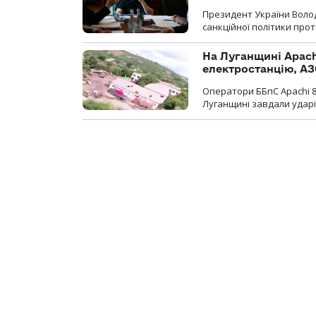
Президент України Воло
санкційної політики проти
На Луганщині Apach
електростанцію, АЗ
Оператори ББпС Apachi 8
Луганщині завдали ударів