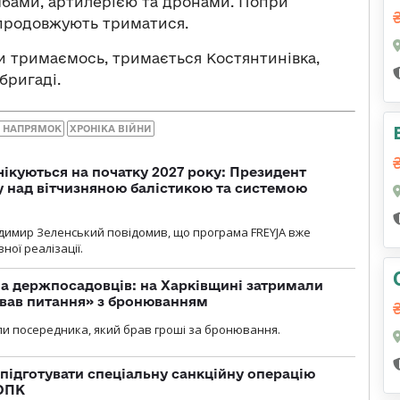
омбами, артилерією та дронами. Попри
 продовжують триматися.
и тримаємось, тримається Костянтинівка,
бригаді.
 НАПРЯМОК
ХРОНІКА ВІЙНИ
чікуються на початку 2027 року: Президент
у над вітчизняною балістикою та системою
димир Зеленський повідомив, що програма FREYJA вже
ної реалізації.
а держпосадовців: на Харківщині затримали
ував питання» з бронюванням
и посередника, який брав гроші за бронювання.
підготувати спеціальну санкційну операцію
 ОПК