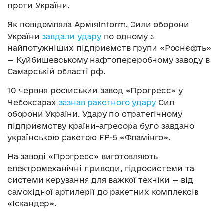
проти України.
Як повідомляла АрміяInform, Сили оборони
України
завдали удару
по одному з
найпотужніших підприємств групи «Роснєфть»
— Куйбишевському нафтопереробному заводу в
Самарській області рф.
10 червня російський завод «Прогресс» у
Чебоксарах
зазнав ракетного удару
Сил
оборони України. Удару по стратегічному
підприємству країни-агресора було завдано
українською ракетою FP-5 «Фламінго».
На заводі «Прогресс» виготовляють
електромеханічні приводи, гідросистеми та
системи керування для важкої техніки — від
самохідної артилерії до ракетних комплексів
«Іскандер».