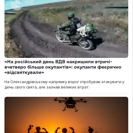
«На російський день ВДВ накришили втричі-
вчетверо більше окупантів»: окупанти феєрично
«відсвяткували»
На Олександрівському напрямку ворог спробував атакувати у
день свого свята, але зазнав великих втрат.