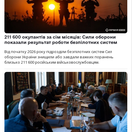
211 600 окупантів за сім місяців: Сили оборони
показали результат роботи безпілотних систем
Від початку 2026 року підрозділи безпілотних систем Сил
оборони України знищили або завдали важких поранень
близько 211 600 російським військовослужбовцям.