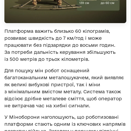
Платформа важить близько 60 кілограмів,
розвиває швидкість до 7 км/год і може
працювати без підзарядки до восьми годин.
За потреби дальність керування збільшують
із 500 метрів до трьох кілометрів.
Для пошуку мін робот оснащений
багатоканальним металошукачем, який виявляє
як великі вибухові пристрої, так і міни
з мінімальним вмістом металу. Система також
відсіює дрібне металеве сміття, щоб оператор
не витрачав час на хибні сигнали.
У Міноборони наголошують, що роботизовані
платформи стають одним із ключових напрямів
розвитку війська. Загалом у першому півріччі