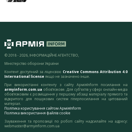
© 2018 - 2026, ІНФОРМАЦІЙНЕ АГЕНТСТВО,
Міністерство оборони України
Контент доступний за ліцензією
Creative Commons Attribution 4.0
International license
якщо не зазначено інше.
При використанні контенту з сайту АрміяInform посилання на
armyinform.com.ua
обов’язкове. Для суб’єктів у сфері онлайн-медіа
обов’язковим є розміщення у першому абзаці матеріалу прямого та
відкритого для пошукових систем гіперпосилання на цитований
матеріал.
Політика користування сайтом АрміяInform
Політика використання файлів cookie
Зауваження та пропозиції по роботі сайту надсилайте на адресу:
webmaster@armyinform.com.ua