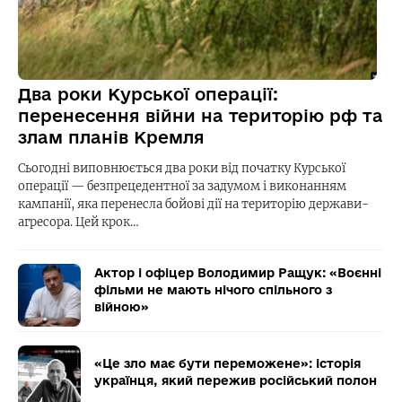
Два роки Курської операції:
перенесення війни на територію рф та
злам планів Кремля
Сьогодні виповнюється два роки від початку Курської
операції — безпрецедентної за задумом і виконанням
кампанії, яка перенесла бойові дії на територію держави-
агресора. Цей крок…
Актор і офіцер Володимир Ращук: «Воєнні
фільми не мають нічого спільного з
війною»
«Це зло має бути переможене»: історія
українця, який пережив російський полон