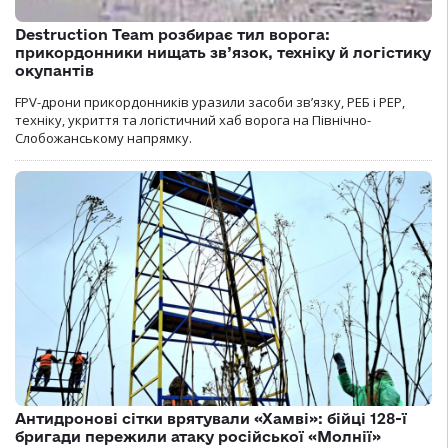
Destruction Team розбирає тил ворога:
прикордонники нищать зв’язок, техніку й логістику
окупантів
FPV-дрони прикордонників уразили засоби зв’язку, РЕБ і РЕР,
техніку, укриття та логістичний хаб ворога на Північно-
Слобожанському напрямку.
Антидронові сітки врятували «Хамві»: бійці 128-ї
бригади пережили атаку російської «Молнії»