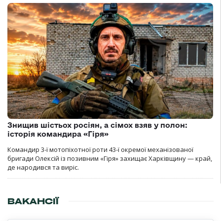
Знищив шістьох росіян, а сімох взяв у полон:
історія командира «Гіря»
Командир 3-ї мотопіхотної роти 43-ї окремої механізованої
бригади Олексій із позивним «Гіря» захищає Харківщину — край,
де народився та виріс.
ВАКАНСІЇ