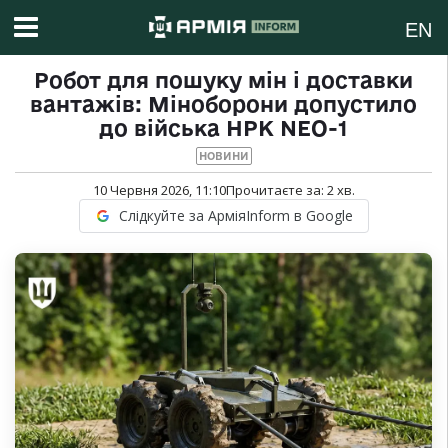
EN
Робот для пошуку мін і доставки
вантажів: Міноборони допустило
до війська НРК NEO-1
НОВИНИ
10 Червня 2026, 11:10
Прочитаєте за:
2
хв.
Слідкуйте за АрміяInform в Google