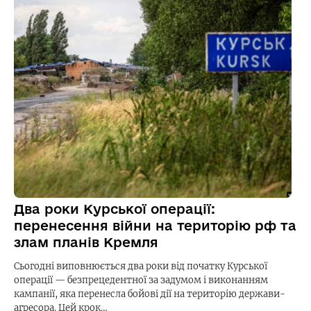
Два роки Курської операції:
перенесення війни на територію рф та
злам планів Кремля
Сьогодні виповнюється два роки від початку Курської
операції — безпрецедентної за задумом і виконанням
кампанії, яка перенесла бойові дії на територію держави-
агресора. Цей крок…