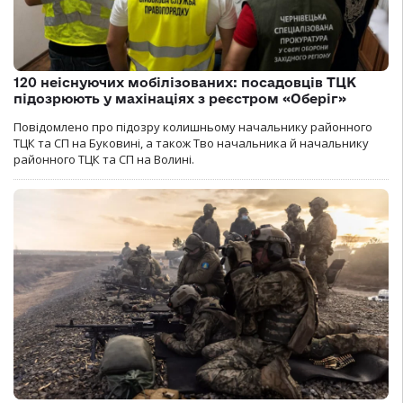
120 неіснуючих мобілізованих: посадовців ТЦК
підозрюють у махінаціях з реєстром «Оберіг»
Повідомлено про підозру колишньому начальнику районного
ТЦК та СП на Буковині, а також Тво начальника й начальнику
районного ТЦК та СП на Волині.