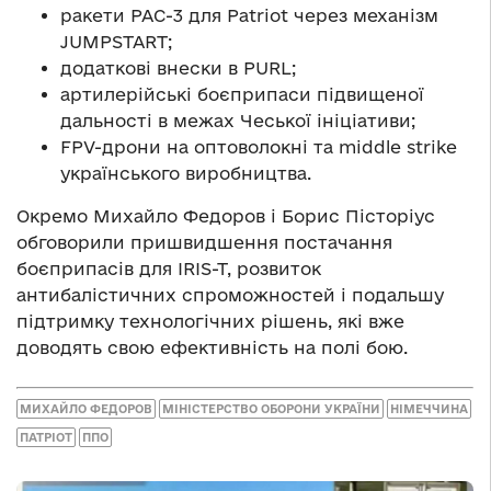
ракети PAC-3 для Patriot через механізм
JUMPSTART;
додаткові внески в PURL;
артилерійські боєприпаси підвищеної
дальності в межах Чеської ініціативи;
FPV-дрони на оптоволокні та middle strike
українського виробництва.
Окремо Михайло Федоров і Борис Пісторіус
обговорили пришвидшення постачання
боєприпасів для IRIS-T, розвиток
антибалістичних спроможностей і подальшу
підтримку технологічних рішень, які вже
доводять свою ефективність на полі бою.
МИХАЙЛО ФЕДОРОВ
МІНІСТЕРСТВО ОБОРОНИ УКРАЇНИ
НІМЕЧЧИНА
ПАТРІОТ
ППО