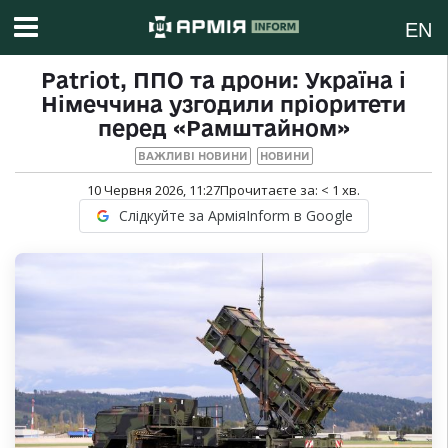
EN
Patriot, ППО та дрони: Україна і
Німеччина узгодили пріоритети
перед «Рамштайном»
ВАЖЛИВІ НОВИНИ
НОВИНИ
10 Червня 2026, 11:27
Прочитаєте за:
< 1
хв.
Слідкуйте за АрміяInform в Google