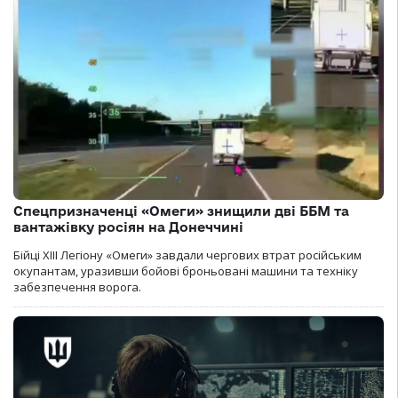
Спецпризначенці «Омеги» знищили дві ББМ та
вантажівку росіян на Донеччині
Бійці ХІІІ Легіону «Омеги» завдали чергових втрат російським
окупантам, уразивши бойові броньовані машини та техніку
забезпечення ворога.