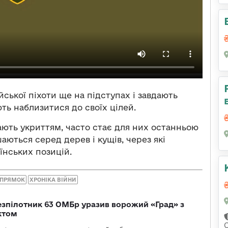
ської піхоти ще на підступах і завдають
ть наблизитися до своїх цілей.
жають укриттям, часто стає для них останньою
шаються серед дерев і кущів, через які
їнських позицій.
АПРЯМОК
ХРОНІКА ВІЙНИ
безпілотник 63 ОМБр уразив ворожий «Град» з
ктом