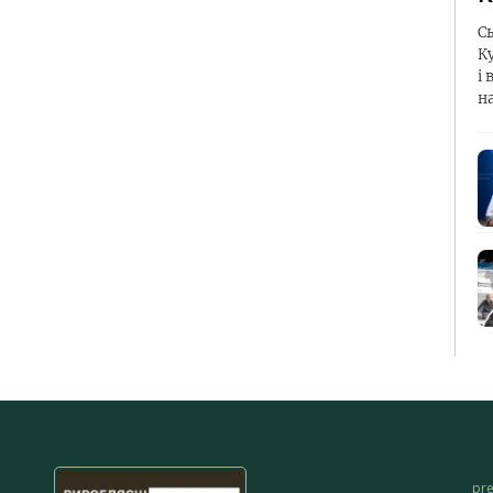
С
К
і 
н
pr