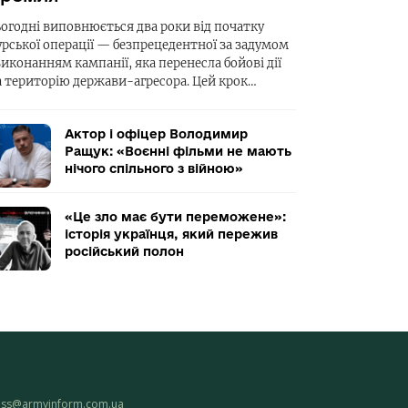
ьогодні виповнюється два роки від початку
урської операції — безпрецедентної за задумом
виконанням кампанії, яка перенесла бойові дії
а територію держави-агресора. Цей крок…
Актор і офіцер Володимир
Ращук: «Воєнні фільми не мають
нічого спільного з війною»
«Це зло має бути переможене»:
історія українця, який пережив
російський полон
ess@armyinform.com.ua