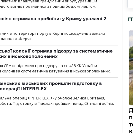
зпілотник влаштував грандіозний вибух, уразивши
ового вогню противника з повним боєкомплектом.
П
осіян отримала пробоїни: у Криму уражені 2
отників по території порту в Керчі пошкоджень зазнали
клава» та «Керч».
ької колонії отримав підозру за систематичне
ких військовополонених
я СБУ повідомило про підозру за ст. 438 КК України
 колонії за систематичне катування військовополонених.
раїнських військових пройшли підготовку в
операції INTERFLEX
льна операція INTERFLEX, яку очолює Велика Британія,
боти. Підготовку в її межах пройшли понад 63 тисячі воїнів.
Д
п
т
К