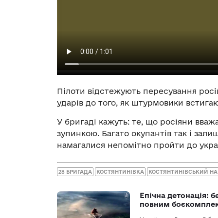
Пілоти відстежують пересування росій
ударів до того, як штурмовики встигаю
У бригаді кажуть: те, що росіяни вва
зупинкою. Багато окупантів так і зали
намагалися непомітно пройти до укра
28 БРИГАДА
КОСТЯНТИНІВКА
КОСТЯНТИНІВСЬКИЙ Н
Епічна детонація: 
повним боєкомпле