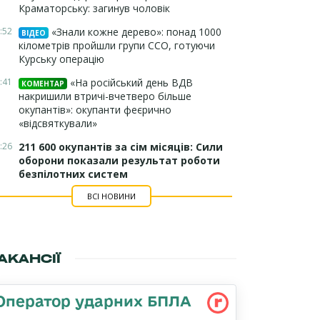
Краматорську: загинув чоловік
:52
«Знали кожне дерево»: понад 1000
ВІДЕО
кілометрів пройшли групи ССО, готуючи
Курську операцію
:41
«На російський день ВДВ
КОМЕНТАР
накришили втричі-вчетверо більше
окупантів»: окупанти феєрично
«відсвяткували»
:26
211 600 окупантів за сім місяців: Сили
оборони показали результат роботи
безпілотних систем
ВСІ НОВИНИ
АКАНСІЇ
Оператор ударних БПЛА