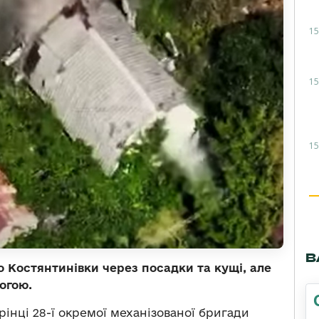
15
15
15
В
 Костянтинівки через посадки та кущі, але
огою.
рінці 28-ї окремої механізованої бригади