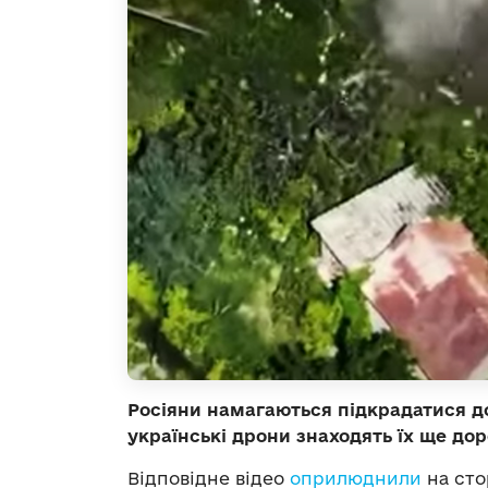
Росіяни намагаються підкрадатися до
українські дрони знаходять їх ще дор
Відповідне відео
оприлюднили
на сто