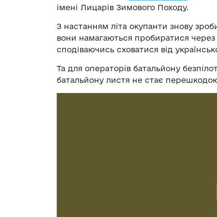
імені Лицарів Зимового Походу.
З настанням літа окупанти знову зро
вони намагаються пробиратися через л
сподіваючись сховатися від українсько
Та для операторів батальйону безпілот
батальйону листя не стає перешкодою