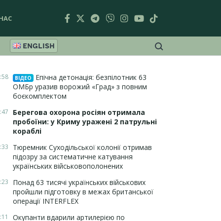
НАС
ENGLISH
:58
Епічна детонація: безпілотник 63
ВІДЕО
ОМБр уразив ворожий «Град» з повним
боєкомплектом
:47
Берегова охорона росіян отримала
пробоїни: у Криму уражені 2 патрульні
кораблі
:33
Тюремник Суходільської колонії отримав
підозру за систематичне катування
українських військовополонених
:23
Понад 63 тисячі українських військових
пройшли підготовку в межах британської
операції INTERFLEX
:11
Окупанти вдарили артилерією по