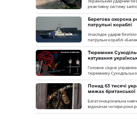
Український ударний бе
реактивну систему залп
Берегова охорона р
патрульні кораблі
Унаслідок ударів безпіл
патрульні кораблі «Бала
Тюремник Суходільс
катування українсь
Головне слідче управлінн
тюремнику Суходільської
Понад 63 тисячі ук
межах британської 
Багатонаціональна навча
відзначає чотири роки ро