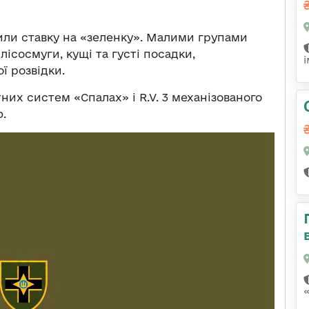
били ставку на «зеленку». Малими групами
ісосмуги, кущі та густі посадки,
ї розвідки.
них систем «Спалах» і R.V. 3 механізованого
.