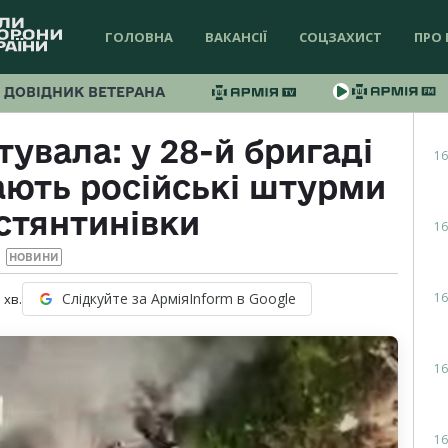
ГОЛОВНА
ВАКАНСІЇ
СОЦЗАХИСТ
ПРО 
ДОВІДНИК ВЕТЕРАНА
увала: у 28-й бригаді
16
ають російські штурми
стянтинівки
16
НОВИНИ
16
Слідкуйте за АрміяInform в Google
1
хв.
16
16