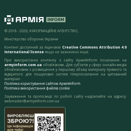
© 2018 - 2026, ІНФОРМАЦІЙНЕ АГЕНТСТВО,
Міністерство оборони України
Контент доступний за ліцензією
Creative Commons Attribution 4.0
International license
якщо не зазначено інше.
При використанні контенту з сайту АрміяInform посилання на
armyinform.com.ua
обов’язкове. Для суб’єктів у сфері онлайн-медіа
обов’язковим є розміщення у першому абзаці матеріалу прямого та
відкритого для пошукових систем гіперпосилання на цитований
матеріал.
Політика користування сайтом АрміяInform
Політика використання файлів cookie
Зауваження та пропозиції по роботі сайту надсилайте на адресу:
webmaster@armyinform.com.ua