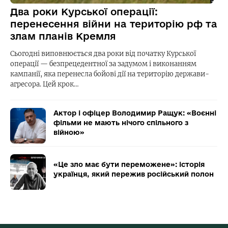
Два роки Курської операції:
перенесення війни на територію рф та
злам планів Кремля
Сьогодні виповнюється два роки від початку Курської
операції — безпрецедентної за задумом і виконанням
кампанії, яка перенесла бойові дії на територію держави-
агресора. Цей крок…
Актор і офіцер Володимир Ращук: «Воєнні
фільми не мають нічого спільного з
війною»
«Це зло має бути переможене»: історія
українця, який пережив російський полон