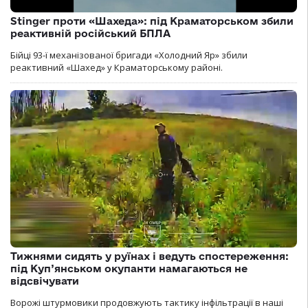
Stinger проти «Шахеда»: під Краматорськом збили
реактивній російський БПЛА
Бійці 93-ї механізованої бригади «Холодний Яр» збили
реактивний «Шахед» у Краматорському районі.
Тижнями сидять у руїнах і ведуть спостереження:
під Куп’янськом окупанти намагаються не
відсвічувати
Ворожі штурмовики продовжують тактику інфільтрації в наші