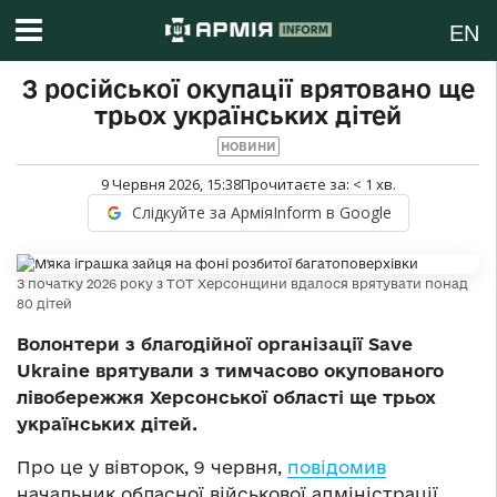
EN
З російської окупації врятовано ще
трьох українських дітей
НОВИНИ
9 Червня 2026, 15:38
Прочитаєте за:
< 1
хв.
Слідкуйте за АрміяInform в Google
З початку 2026 року з ТОТ Херсонщини вдалося врятувати понад
80 дітей
Волонтери з благодійної організації Save
Ukraine врятували з тимчасово окупованого
лівобережжя Херсонської області ще трьох
українських дітей.
Про це у вівторок, 9 червня,
повідомив
начальник обласної військової адміністрації