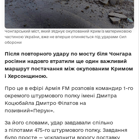
Чонгарський міст, який з'єднує окупований Крим із материковою
частиною України, вже не вперше опиняється під ударами Сил
оборони
Після повторного удару по мосту біля Чонгара
росіяни надовго втратили ще один важливий
маршрут постачання між окупованим Кримом
і Херсонщиною.
Про це в ефірі Армія FM розповів командир 1-го
окремого штурмового полку імені Дмитра
Коцюбайла Дмитро Філатов на
позивний«Перун».
За його словами, удар завдавали спільно
з пілотами 475-го штурмового полку. Завдання
було просте — ускладнити ворогу доставку