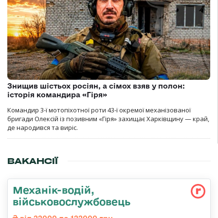
Знищив шістьох росіян, а сімох взяв у полон:
історія командира «Гіря»
Командир 3-ї мотопіхотної роти 43-ї окремої механізованої
бригади Олексій із позивним «Гіря» захищає Харківщину — край,
де народився та виріс.
ВАКАНСІЇ
Механік-водій,
військовослужбовець