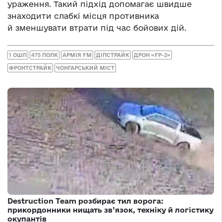
ураження. Такий підхід допомагає швидше
знаходити слабкі місця противника
й зменшувати втрати під час бойових дій.
1 ОШП
475 ПОЛК
АРМІЯ FM
ДІПСТРАЙК
ДРОН «FP-2»
ФРОНТСТРАЙК
ЧОНГАРСЬКИЙ МІСТ
Destruction Team розбирає тил ворога:
прикордонники нищать зв’язок, техніку й логістику
окупантів