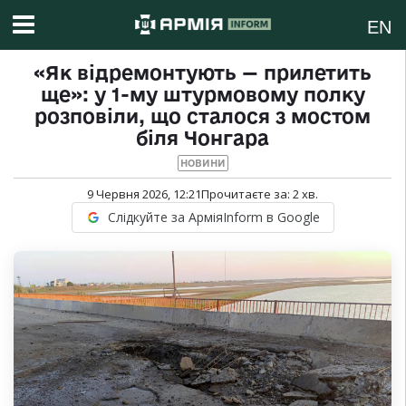
EN
«Як відремонтують — прилетить
ще»: у 1-му штурмовому полку
розповіли, що сталося з мостом
біля Чонгара
НОВИНИ
9 Червня 2026, 12:21
Прочитаєте за:
2
хв.
Слідкуйте за АрміяInform в Google