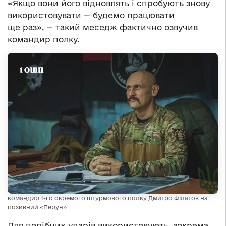
«Якщо вони його відновлять і спробують знову
використовувати — будемо працювати
ще раз», — такий меседж фактично озвучив
командир полку.
командир 1-го окремого штурмового полку Дмитро Філатов на
позивний «Перун»
Для подібних ударів використовують, зокрема,