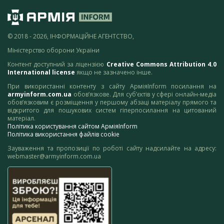
© 2018 - 2026, ІНФОРМАЦІЙНЕ АГЕНТСТВО,
Міністерство оборони України
Контент доступний за ліцензією
Creative Commons Attribution 4.0
International license
якщо не зазначено інше.
При використанні контенту з сайту АрміяInform посилання на
armyinform.com.ua
обов’язкове. Для суб’єктів у сфері онлайн-медіа
обов’язковим є розміщення у першому абзаці матеріалу прямого та
відкритого для пошукових систем гіперпосилання на цитований
матеріал.
Політика користування сайтом АрміяInform
Політика використання файлів cookie
Зауваження та пропозиції по роботі сайту надсилайте на адресу:
webmaster@armyinform.com.ua