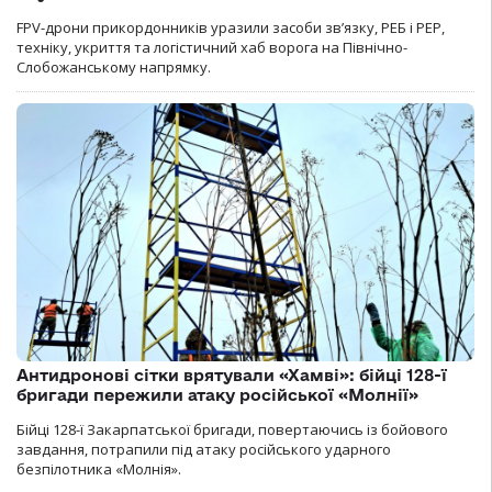
FPV-дрони прикордонників уразили засоби зв’язку, РЕБ і РЕР,
техніку, укриття та логістичний хаб ворога на Північно-
Слобожанському напрямку.
Антидронові сітки врятували «Хамві»: бійці 128-ї
бригади пережили атаку російської «Молнії»
Бійці 128-ї Закарпатської бригади, повертаючись із бойового
завдання, потрапили під атаку російського ударного
безпілотника «Молнія».