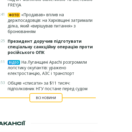
FREYJA
:41
«Продавав» вплив на
ФОТО
держпосадовців: на Харківщині затримали
ділка, який «вирішував питання» з
бронюванням
:25
Президент доручив підготувати
спеціальну санкційну операцію проти
російського ОПК
:11
На Луганщині Apachi розгромили
ВІДЕО
логістику окупантів: уражено
електростанцію, АЗС і транспорт
:53
Обіцяв «списати» за $11 тисяч:
підполковник НГУ постане перед судом
ВСІ НОВИНИ
АКАНСІЇ