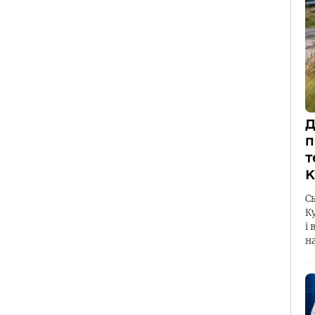
Д
п
т
К
С
К
і 
н