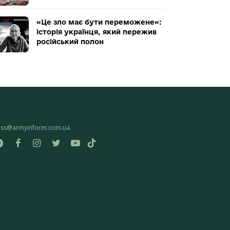
«Це зло має бути переможене»:
історія українця, який пережив
російський полон
ess@armyinform.com.ua