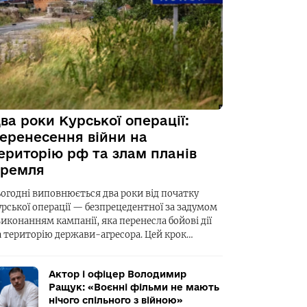
ва роки Курської операції:
еренесення війни на
ериторію рф та злам планів
ремля
ьогодні виповнюється два роки від початку
урської операції — безпрецедентної за задумом
виконанням кампанії, яка перенесла бойові дії
а територію держави-агресора. Цей крок…
Актор і офіцер Володимир
Ращук: «Воєнні фільми не мають
нічого спільного з війною»