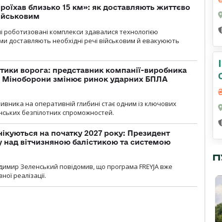
проїхав близько 15 км»: як доставляють життєво
військовим
ні роботизовані комплекси здавалися технологією
ми доставляють необхідні речі військовим й евакуюють
тики ворога: представник компанії-виробника
а Міноборони змінює ринок ударних БПЛА
ивника на оперативній глибині стає одним із ключових
нських безпілотних спроможностей.
чікуються на початку 2027 року: Президент
у над вітчизняною балістикою та системою
П
димир Зеленський повідомив, що програма FREYJA вже
ної реалізації.