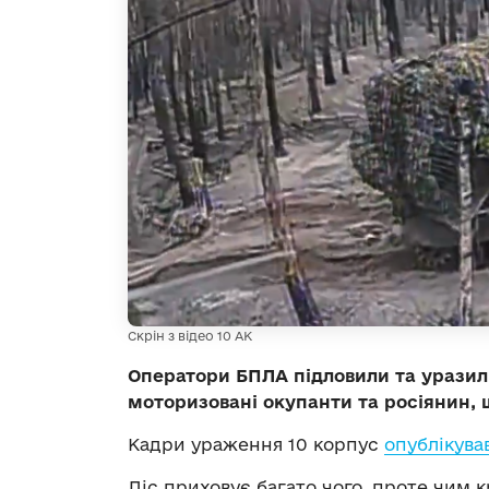
Скрін з відео 10 АК
Оператори БПЛА підловили та уразили
моторизовані окупанти та росіянин, щ
Кадри ураження 10 корпус
опублікува
Ліс приховує багато чого, проте чим 