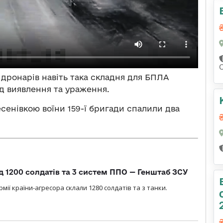
дронарів навіть така складня для БПЛА
від виявлення та ураження.
сенівкою воїни 159-ї бригади спалили два
д 1200 солдатів та 3 систем ППО — Генштаб ЗСУ
мії країни-агресора склали 1280 солдатів та з танки.