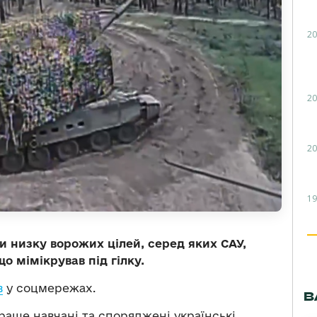
20
20
20
19
 низку ворожих цілей, серед яких САУ,
о мімікрував під гілку.
в
у соцмережах.
В
краще навчані та споряджені українські