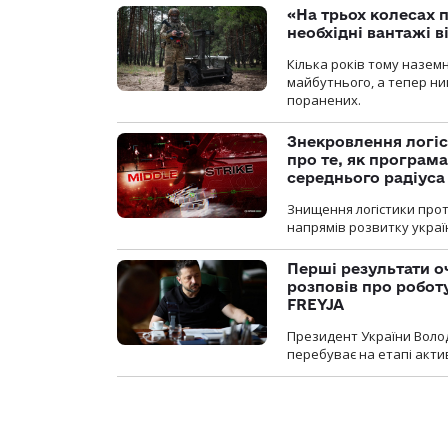
«На трьох колесах 
необхідні вантажі 
Кілька років тому назем
майбутнього, а тепер ни
поранених.
Знекровлення логіс
про те, як програм
середнього радіуса
Знищення логістики прот
напрямів розвитку украї
Перші результати о
розповів про робот
FREYJA
Президент України Воло
перебуває на етапі актив