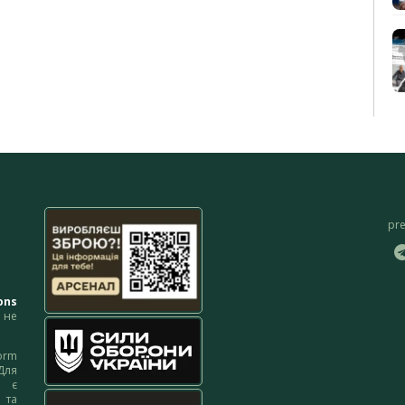
pr
ons
не
orm
Для
м є
 та