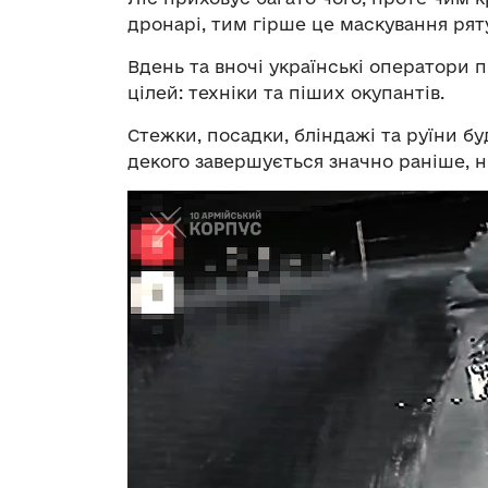
дронарі, тим гірше це маскування ряту
Вдень та вночі українські оператори
цілей: техніки та піших окупантів.
Стежки, посадки, бліндажі та руїни б
декого завершується значно раніше, н