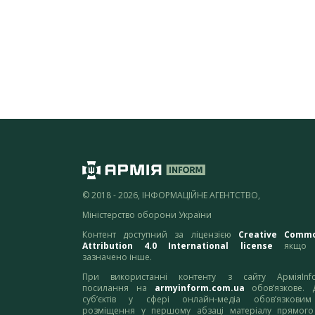
© 2018 - 2026, ІНФОРМАЦІЙНЕ АГЕНТСТВО,
Міністерство оборони України
Контент доступний за ліцензією
Creative Comm
Attribution 4.0 International license
якщо 
зазначено інше.
При використанні контенту з сайту АрміяInf
посилання на
armyinform.com.ua
обов’язкове. 
суб’єктів у сфері онлайн-медіа обов’язкови
розміщення у першому абзаці матеріалу прямого