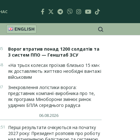
НАС
ENGLISH
35
Ворог втратив понад 1200 солдатів та
3 систем ППО — Генштаб ЗСУ
58
«На трьох колесах проїхав близько 15 км»:
як доставляють життєво необхідні вантажі
військовим
37
Знекровлення логістики ворога:
представник компанії-виробника про те,
як програма Міноборони змінює ринок
ударних БПЛА середнього радіуса
06.08.2026
:51
Перші результати очікуються на початку
2027 року: Президент розповів про роботу
над вітчизняною балістикою та системою