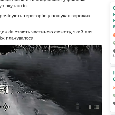
є окупантів.
 прочісують територію у пошуках ворожих
удинків стають частиною сюжету, який для
іж планувалося.