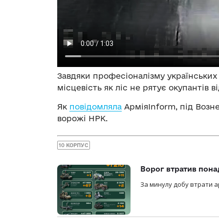
Завдяки професіоналізму українських 
місцевість як ліс не рятує окупантів 
Як
повідомляла
АрміяInform, під Возне
ворожі НРК.
10 КОРПУС
Ворог втратив пона
За минулу добу втрати ар