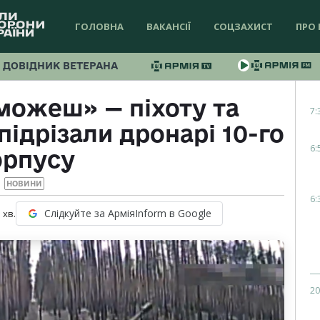
ГОЛОВНА
ВАКАНСІЇ
СОЦЗАХИСТ
ПРО 
ДОВІДНИК ВЕТЕРАНА
можеш» — піхоту та
7:
підрізали дронарі 10-го
6:
орпусу
НОВИНИ
6:
Слідкуйте за АрміяInform в Google
1
хв.
20