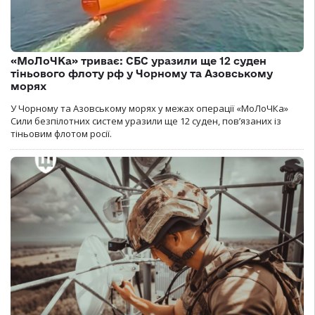
«МоЛоЧКа» триває: СБС уразили ще 12 суден
тіньового флоту рф у Чорному та Азовському
морях
У Чорному та Азовському морях у межах операції «МоЛоЧКа»
Сили безпілотних систем уразили ще 12 суден, пов’язаних із
тіньовим флотом росії.