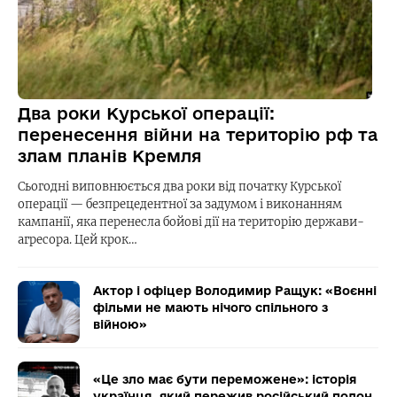
Два роки Курської операції:
перенесення війни на територію рф та
злам планів Кремля
Сьогодні виповнюється два роки від початку Курської
операції — безпрецедентної за задумом і виконанням
кампанії, яка перенесла бойові дії на територію держави-
агресора. Цей крок…
Актор і офіцер Володимир Ращук: «Воєнні
фільми не мають нічого спільного з
війною»
«Це зло має бути переможене»: історія
українця, який пережив російський полон