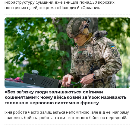
інфраструктуру Сумщини, вже знищив понад 30 ворожих
повітряних цілей, зокрема «Шахеди» й «Орлани».
«Без зв’язку люди залишаються сліпими
кошенятами»: чому військовий зв’язок називають
головною нервовою системою фронту
Їхня робота часто залишається непомітною, але від неї напряму
залежить бойова робота та життя кожного бійця на передовій.