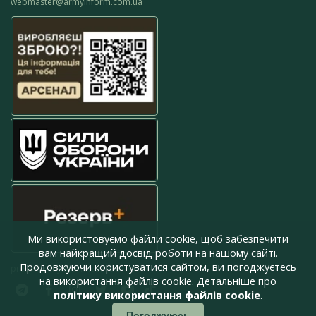
webmaster@armyinform.com.ua
Ми використовуємо файли cookie, щоб забезпечити
вам найкращий досвід роботи на нашому сайті.
Продовжуючи користуватися сайтом, ви погоджуєтесь
press@armyinform.com.ua
на використання файлів cookie. Детальніше про
політику використання файлів cookie
.
Погоджуюсь