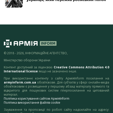
© 2018 - 2026, ІНФОРМАЦІЙНЕ АГЕНТСТВО,
Міністерство оборони України
Контент доступний за ліцензією
Creative Commons Attribution 4.0
International license
якщо не зазначено інше.
При використанні контенту з сайту АрміяInform посилання на
armyinform.com.ua
обов’язкове. Для суб’єктів у сфері онлайн-медіа
обов’язковим є розміщення у першому абзаці матеріалу прямого та
відкритого для пошукових систем гіперпосилання на цитований
матеріал.
Політика користування сайтом АрміяInform
Політика використання файлів cookie
Зауваження та пропозиції по роботі сайту надсилайте на адресу: