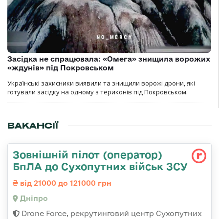
Засідка не спрацювала: «Омега» знищила ворожих
«ждунів» під Покровськом
Українські захисники виявили та знищили ворожі дрони, які
готували засідку на одному з териконів під Покровськом.
ВАКАНСІЇ
Зовнішній пілот (оператор)
БпЛА до Сухопутних військ ЗСУ
від 21000 до 121000 грн
Дніпро
Drone Force, рекрутинговий центр Сухопутних