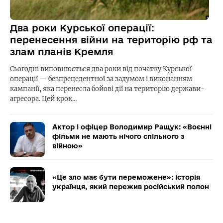
Два роки Курської операції:
перенесення війни на територію рф та
злам планів Кремля
Сьогодні виповнюється два роки від початку Курської
операції — безпрецедентної за задумом і виконанням
кампанії, яка перенесла бойові дії на територію держави-
агресора. Цей крок…
Актор і офіцер Володимир Ращук: «Воєнні
фільми не мають нічого спільного з
війною»
«Це зло має бути переможене»: історія
українця, який пережив російський полон