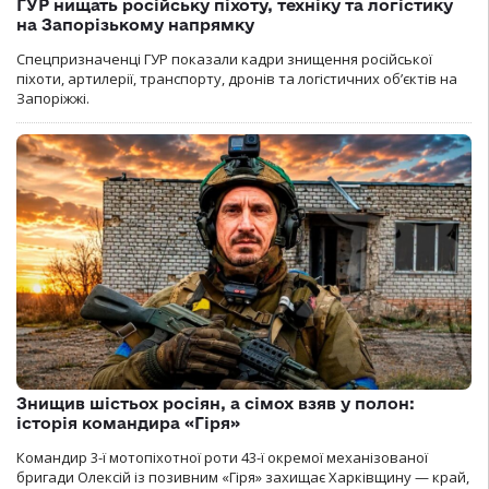
ГУР нищать російську піхоту, техніку та логістику
на Запорізькому напрямку
Спецпризначенці ГУР показали кадри знищення російської
піхоти, артилерії, транспорту, дронів та логістичних об’єктів на
Запоріжжі.
Знищив шістьох росіян, а сімох взяв у полон:
історія командира «Гіря»
Командир 3-ї мотопіхотної роти 43-ї окремої механізованої
бригади Олексій із позивним «Гіря» захищає Харківщину — край,