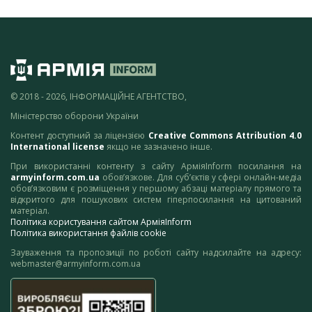
© 2018 - 2026, ІНФОРМАЦІЙНЕ АГЕНТСТВО,
Міністерство оборони України
Контент доступний за ліцензією
Creative Commons Attribution 4.0
International license
якщо не зазначено інше.
При використанні контенту з сайту АрміяInform посилання на
armyinform.com.ua
обов’язкове. Для суб’єктів у сфері онлайн-медіа
обов’язковим є розміщення у першому абзаці матеріалу прямого та
відкритого для пошукових систем гіперпосилання на цитований
матеріал.
Політика користування сайтом АрміяInform
Політика використання файлів cookie
Зауваження та пропозиції по роботі сайту надсилайте на адресу:
webmaster@armyinform.com.ua