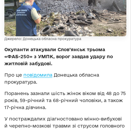
Джерело: Донецька обласна прокуратура
Окупанти атакували Слов’янськ трьома
«ФАБ-250» з УМПК, ворог завдав удару по
житловій забудові.
Про це
повідомила
Донецька обласна
прокуратура.
Поранень зазнали шість жінок віком від 48 до 75
років, 59-річний та 68-річний чоловіки, а також
17-річна дівчина.
У постраждалих діагностовано мінно-вибухові
й черепно-мозкові травми зі струсом головного