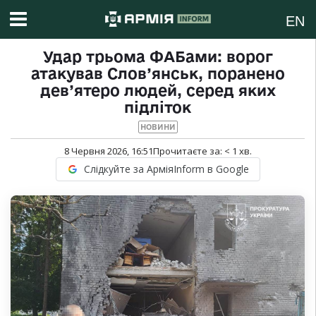
EN
Удар трьома ФАБами: ворог
атакував Слов’янськ, поранено
дев’ятеро людей, серед яких
підліток
НОВИНИ
8 Червня 2026, 16:51
Прочитаєте за:
< 1
хв.
Слідкуйте за АрміяInform в Google