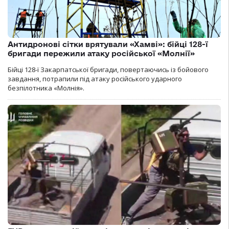
Антидронові сітки врятували «Хамві»: бійці 128-ї
бригади пережили атаку російської «Молнії»
Бійці 128-ї Закарпатської бригади, повертаючись із бойового
завдання, потрапили під атаку російського ударного
безпілотника «Молнія».