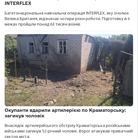
INTERFLEX
Багатонаціональна навчальна операція INTERFLEX, яку очолює
Велика Британія, відзначає чотири роки роботи. Підготовку в її
межах пройшли понад 63 тисячі воїнів.
Окупанти вдарили артилерією по Краматорську:
загинув чоловік
Внаслідок артилерійського обстрілу Краматорська російськими
військами загинув 52-річний чоловік. Ворог атакував приватний
сектор міста.