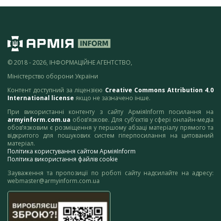
© 2018 - 2026, ІНФОРМАЦІЙНЕ АГЕНТСТВО,
Міністерство оборони України
Контент доступний за ліцензією
Creative Commons Attribution 4.0
International license
якщо не зазначено інше.
При використанні контенту з сайту АрміяInform посилання на
armyinform.com.ua
обов’язкове. Для суб’єктів у сфері онлайн-медіа
обов’язковим є розміщення у першому абзаці матеріалу прямого та
відкритого для пошукових систем гіперпосилання на цитований
матеріал.
Політика користування сайтом АрміяInform
Політика використання файлів cookie
Зауваження та пропозиції по роботі сайту надсилайте на адресу:
webmaster@armyinform.com.ua