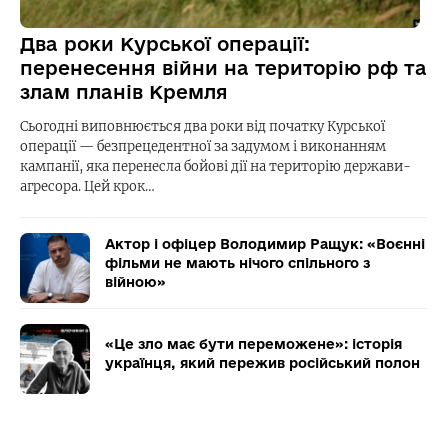
Два роки Курської операції:
перенесення війни на територію рф та
злам планів Кремля
Сьогодні виповнюється два роки від початку Курської
операції — безпрецедентної за задумом і виконанням
кампанії, яка перенесла бойові дії на територію держави-
агресора. Цей крок…
Актор і офіцер Володимир Ращук: «Воєнні
фільми не мають нічого спільного з
війною»
«Це зло має бути переможене»: історія
українця, який пережив російський полон