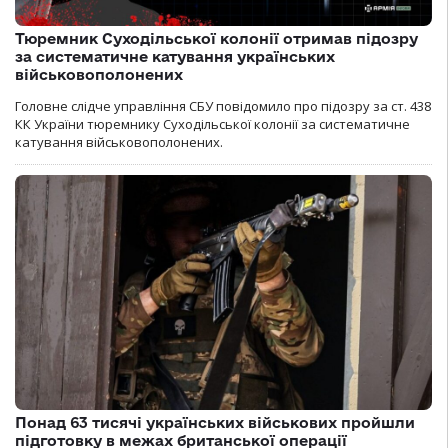
Тюремник Суходільської колонії отримав підозру
за систематичне катування українських
військовополонених
Головне слідче управління СБУ повідомило про підозру за ст. 438
КК України тюремнику Суходільської колонії за систематичне
катування військовополонених.
Понад 63 тисячі українських військових пройшли
підготовку в межах британської операції