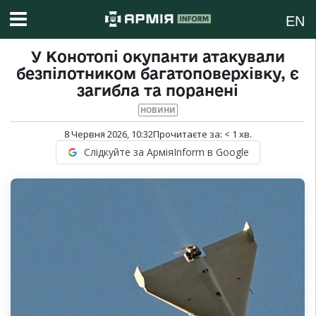
EN
У Конотопі окупанти атакували
безпілотником багатоповерхівку, є
загибла та поранені
НОВИНИ
8 Червня 2026, 10:32
Прочитаєте за:
< 1
хв.
Слідкуйте за АрміяInform в Google