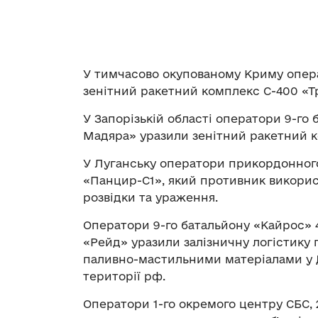
У тимчасово окупованому Криму опера
зенітний ракетний комплекс С-400 «Т
У Запорізькій області оператори 9-го
Мадяра» уразили зенітний ракетний к
У Луганську оператори прикордонного
«Панцир-С1», який противник викорис
розвідки та ураження.
Оператори 9-го батальйону «Кайрос» 4
«Рейд» уразили залізничну логістику
паливно-мастильними матеріалами у Д
території рф.
Оператори 1-го окремого центру СБС, 2