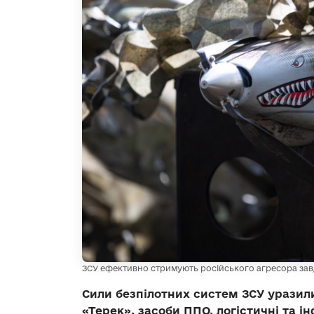
ЗСУ ефективно стримують російського агресора завдя
Сили безпілотних систем ЗСУ уразили
«Терек», засоби ППО, логістичні та і