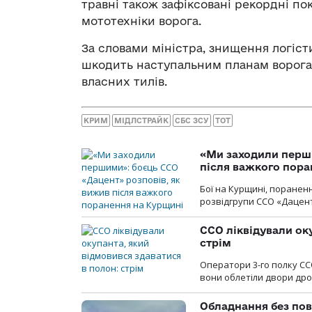
травні також зафіксовані рекордні по
мототехніки ворога.
За словами міністра, знищення логіст
шкодить наступальним планам ворога
власних тилів.
КРИМ
МІДЛСТРАЙК
СБС ЗСУ
ТОТ
«Ми заходили перши
після важкого пора
Бої на Курщині, поранен
розвідгрупи ССО «Дацент
ССО ліквідували ок
стрім
Оператори 3-го полку СС
вони облетіли двори дро
Обладнання без пов