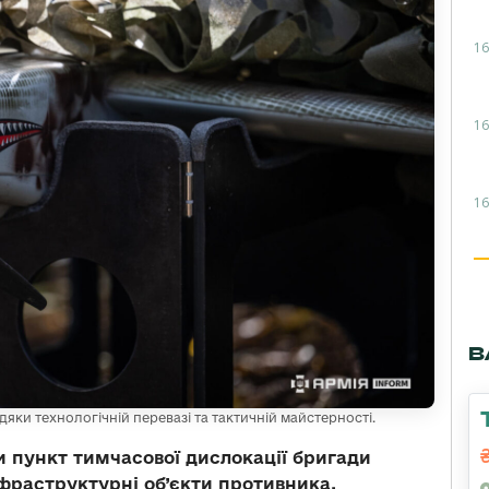
16
16
16
В
ки технологічній перевазі та тактичній майстерності.
 пункт тимчасової дислокації бригади
нфраструктурні об’єкти противника.