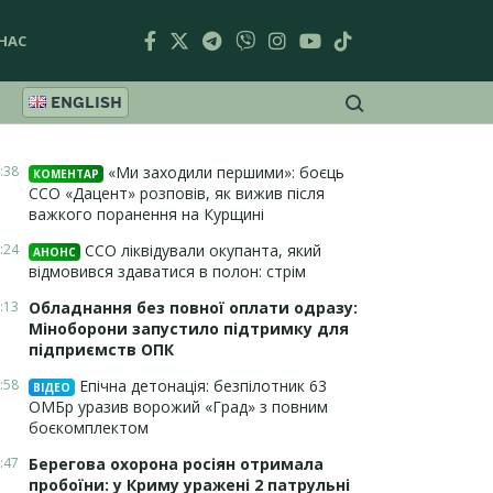
НАС
ENGLISH
:38
«Ми заходили першими»: боєць
КОМЕНТАР
ССО «Дацент» розповів, як вижив після
важкого поранення на Курщині
:24
ССО ліквідували окупанта, який
АНОНС
відмовився здаватися в полон: стрім
:13
Обладнання без повної оплати одразу:
Міноборони запустило підтримку для
підприємств ОПК
:58
Епічна детонація: безпілотник 63
ВІДЕО
ОМБр уразив ворожий «Град» з повним
боєкомплектом
:47
Берегова охорона росіян отримала
пробоїни: у Криму уражені 2 патрульні