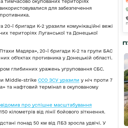
на тимчасово окупованих територіях
і використовувалися для забезпечення
 противника.
а 20-ї бригади К-2 уразили комунікаційні вежі
них територіях Луганської та Донецької
П
«Птахи Мадяра», 20-ї бригади К-2 та групи БАС
них об’єктах противника у Донецькій області.
нтром глибинних уражень угруповання СБС.
и Middle-strike
ССО ЗСУ уразили
у ніч проти 7
а» та нафтовий термінал в окупованому
овідомив про успішне масштабування
150 кілометрів від лінії бойового зіткнення.
дстані понад 50 км від ЛБЗ зросла удвічі. У