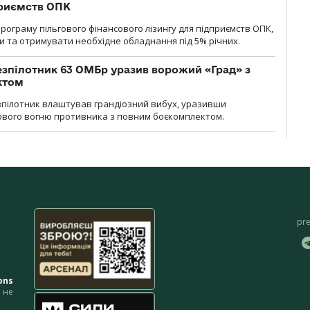
приємств ОПК
ограму пільгового фінансового лізингу для підприємств ОПК,
 та отримувати необхідне обладнання під 5% річних.
безпілотник 63 ОМБр уразив ворожий «Град» з
ктом
зпілотник влаштував грандіозний вибух, уразивши
ового вогню противника з повним боєкомплектом.
pr
ons
не