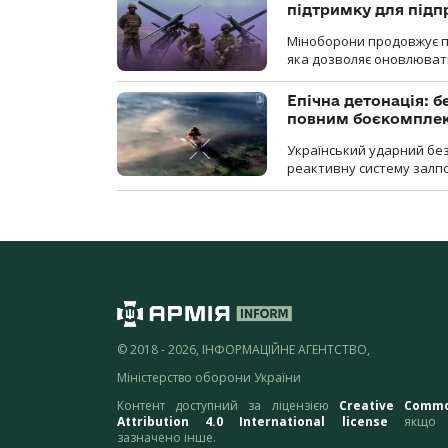
підтримку для під
Міноборони продовжує пр
яка дозволяє оновлювати
Епічна детонація: 
повним боєкомпле
Український ударний бе
реактивну систему залп
© 2018 - 2026, ІНФОРМАЦІЙНЕ АГЕНТСТВО,
Міністерство оборони України
Контент доступний за ліцензією
Creative Comm
Attribution 4.0 International license
якщо 
зазначено інше.