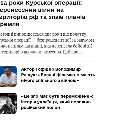
ва роки Курської операції:
еренесення війни на
ериторію рф та злам планів
ремля
ьогодні виповнюється два роки від початку
урської операції — безпрецедентної за задумом
виконанням кампанії, яка перенесла бойові дії
а територію держави-агресора. Цей крок…
Актор і офіцер Володимир
Ращук: «Воєнні фільми не мають
нічого спільного з війною»
«Це зло має бути переможене»:
історія українця, який пережив
російський полон