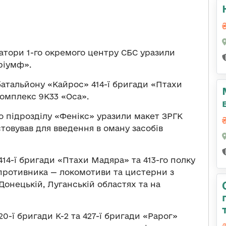
тори 1-го окремого центру СБС уразили
ріумф».
 батальйону «Кайрос» 414-ї бригади «Птахи
омплекс 9К33 «Оса».
 підрозділу «Фенікс» уразили макет ЗРГК
товував для введення в оману засобів
14-ї бригади «Птахи Мадяра» та 413-го полку
 противника — локомотиви та цистерни з
онецькій, Луганській областях та на
0-ї бригади К-2 та 427-ї бригади «Рарог»