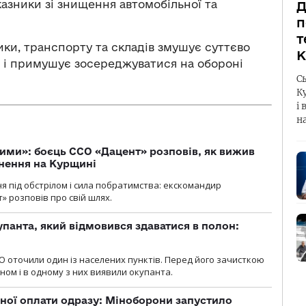
казники зі знищення автомобільної та
Д
п
т
ики, транспорту та складів змушує суттєво
К
 і примушує зосереджуватися на обороні
С
К
і 
н
ми»: боєць ССО «Дацент» розповів, як вижив
нення на Курщині
ня під обстрілом і сила побратимства: екскомандир
» розповів про свій шлях.
упанта, який відмовився здаватися в полон:
О оточили один із населених пунктів. Перед його зачисткою
ном і в одному з них виявили окупанта.
ної оплати одразу: Міноборони запустило