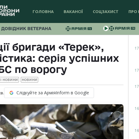
ГОЛОВНА
ВАКАНСІЇ
СОЦЗАХИСТ
ПРО 
ДОВІДНИК ВЕТЕРАНА
ії бригади «Терек»,
17
істика: серія успішних
БС по ворогу
17
І НОВИНИ
НОВИНИ
17
Слідкуйте за АрміяInform в Google
хв.
16
16