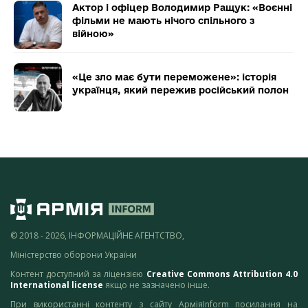
Актор і офіцер Володимир Ращук: «Воєнні
фільми не мають нічого спільного з
війною»
«Це зло має бути переможене»: історія
українця, який пережив російський полон
© 2018 - 2026, ІНФОРМАЦІЙНЕ АГЕНТСТВО,
Міністерство оборони України
Контент доступний за ліцензією
Creative Commons Attribution 4.0
International license
якщо не зазначено інше.
При використанні контенту з сайту АрміяInform посилання на