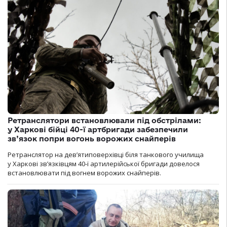
Ретранслятори встановлювали під обстрілами:
у Харкові бійці 40-ї артбригади забезпечили
зв’язок попри вогонь ворожих снайперів
Ретранслятор на дев’ятиповерхівці біля танкового училища
у Харкові зв’язківцям 40-ї артилерійської бригади довелося
встановлювати під вогнем ворожих снайперів.