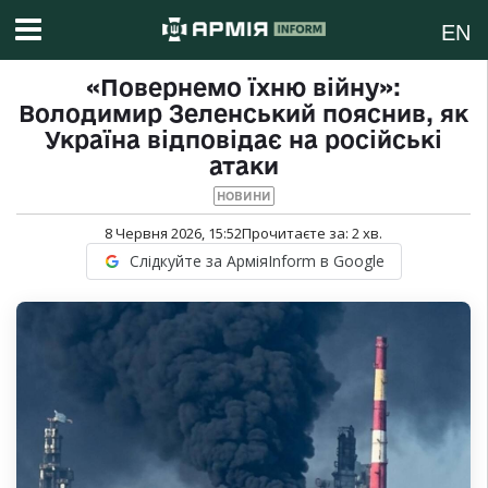
EN
«Повернемо їхню війну»:
Володимир Зеленський пояснив, як
Україна відповідає на російські
атаки
НОВИНИ
8 Червня 2026, 15:52
Прочитаєте за:
2
хв.
Слідкуйте за АрміяInform в Google