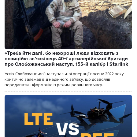
«Треба йти далі, бо нехороші люди відходять з
позицій»: зв’язківець 40-ї артилерійської бригади
про Слобожанський наступ, 155-й калібр і Starlink
Успіх Слобожанської наступальної операції восени 2022 року
критично залежав від надійного зв’язку, що дозволяв
передавати інформацію в режимі реального часу.