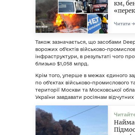
км, бе
«перек
Також зазначається, що засобами Deep 
ворожих об’єктів військово-промислов
інфраструктури, в результаті чого пр
близько $1,058 млрд.
Крім того, уперше в межах єдиного за
по об’єктах військово-промислового 
території Москви та Московської обл
України завдавати росіянам відчутних 
Наймас
Підмос