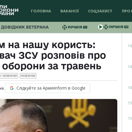
ГОЛОВНА
ВАКАНСІЇ
СОЦЗАХИСТ
ПРО 
ДОВІДНИК ВЕТЕРАНА
м на нашу користь:
16
ач ЗСУ розповів про
 оборони за травень
16
І НОВИНИ
НОВИНИ
16
Слідкуйте за АрміяInform в Google
хв.
15
15