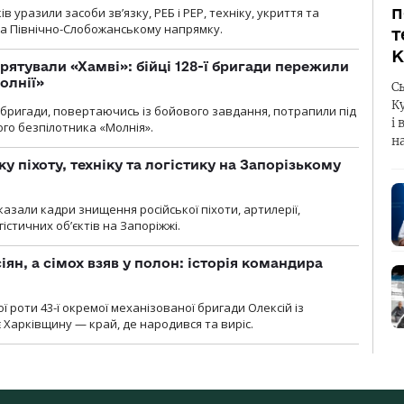
п
 уразили засоби зв’язку, РЕБ і РЕР, техніку, укриття та
на Північно-Слобожанському напрямку.
т
К
рятували «Хамві»: бійці 128-ї бригади пережили
олнії»
С
К
ї бригади, повертаючись із бойового завдання, потрапили під
і 
ого безпілотника «Молнія».
н
у піхоту, техніку та логістику на Запорізькому
азали кадри знищення російської піхоти, артилерії,
гістичних об’єктів на Запоріжжі.
ян, а сімох взяв у полон: історія командира
ї роти 43-ї окремої механізованої бригади Олексій із
 Харківщину — край, де народився та виріс.