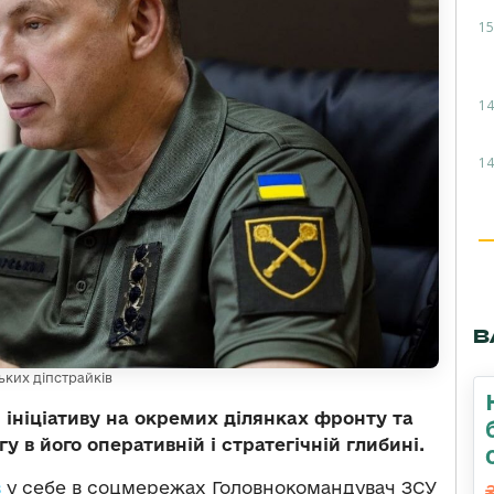
15
14
14
В
ьких діпстрайків
ініціативу на окремих ділянках фронту та
у в його оперативній і стратегічній глибині.
в
у себе в соцмережах Головнокомандувач ЗСУ