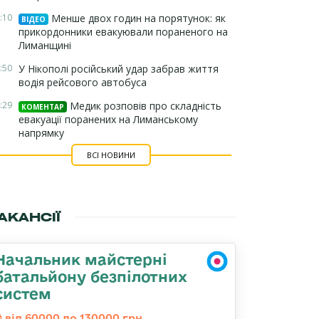
:10
Менше двох годин на порятунок: як
ВІДЕО
прикордонники евакуювали пораненого на
Лиманщині
:50
У Нікополі російський удар забрав життя
водія рейсового автобуса
:29
Медик розповів про складність
КОМЕНТАР
евакуації поранених на Лиманському
напрямку
ВСІ НОВИНИ
АКАНСІЇ
Начальник майстерні
батальйону безпілотних
систем
від 60000 до 130000 грн