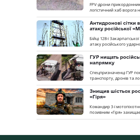
FPV-дрони прикордонників
логістичний хаб ворога 
Антидронові сітки в
атаку російської «М
Бійці 128-ї Закарпатсько
атаку російського ударн
ГУР нищать російськ
напрямку
Спецпризначенці ГУР пок
транспорту, дронів та ло
Знищив шістьох росі
«Гіря»
Командир 3-ї мотопіхотно
позивним «Гіря» захищає