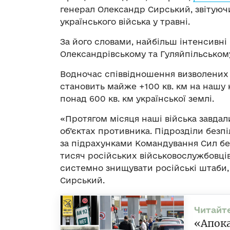
генерал Олександр Сирський, звітуючи
українського війська у травні.
За його словами, найбільш інтенсивні
Олександрівському та Гуляйпільськом
Водночас співвідношення визволених 
становить майже +100 кв. км на нашу к
понад 600 кв. км української землі.
«Протягом місяця наші війська завдал
об’єктах противника. Підрозділи безп
за підрахунками Командування Сил бе
тисяч російських військовослужбовців
системно знищувати російські штаби,
Сирський.
«Апока