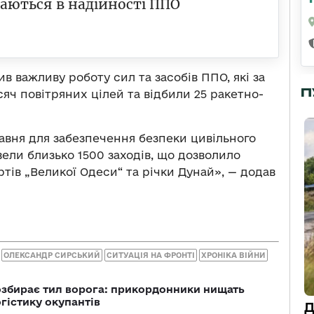
аються в надійності ППО
в важливу роботу сил та засобів ППО, які за
П
ч повітряних цілей та відбили 25 ракетно-
авня для забезпечення безпеки цивільного
вели близько 1500 заходів, що дозволило
тів „Великої Одеси“ та річки Дунай», — додав
ОЛЕКСАНДР СИРСЬКИЙ
СИТУАЦІЯ НА ФРОНТІ
ХРОНІКА ВІЙНИ
озбирає тил ворога: прикордонники нищать
огістику окупантів
Д