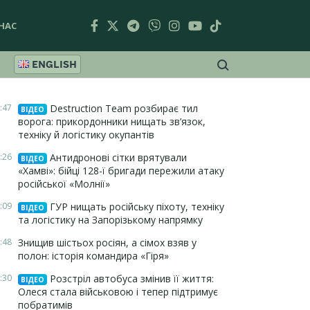
НАС
ENGLISH
:47
Destruction Team розбирає тил
ВІДЕО
ворога: прикордонники нищать зв’язок,
техніку й логістику окупантів
:26
Антидронові сітки врятували
ВІДЕО
«Хамві»: бійці 128-ї бригади пережили атаку
російської «Молнії»
:09
ГУР нищать російську піхоту, техніку
ВІДЕО
та логістику на Запорізькому напрямку
:48
Знищив шістьох росіян, а сімох взяв у
полон: історія командира «Гіря»
:30
Розстріл автобуса змінив її життя:
ВІДЕО
Олеся стала військовою і тепер підтримує
побратимів