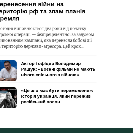
еренесення війни на
ериторію рф та злам планів
ремля
ьогодні виповнюється два роки від початку
урської операції — безпрецедентної за задумом
виконанням кампанії, яка перенесла бойові дії
а територію держави-агресора. Цей крок…
Актор і офіцер Володимир
Ращук: «Воєнні фільми не мають
нічого спільного з війною»
«Це зло має бути переможене»:
історія українця, який пережив
російський полон