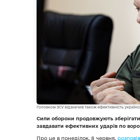
Головком ЗСУ відзначив також ефективність українс
Сили оборони продовжують зберігати 
завдавати ефективних ударів по ворог
Про це в понеділок, 8 червня,
розпові