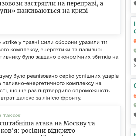
нзовози застрягли на переправі, а
упи» наживаються на кризі
Strike у травні Сили оборони уразили 111
ого комплексу, енергетики та паливної
отивнику було завдано економічних збитків на
думу було реалізовано серію успішних ударів
та паливно-енергетичного комплексу на
асті, що ще раз підтвердило спроможність
втрат далеко за лінією фронту.
штабніша атака на Москву та
ков’я: росіяни відкрито