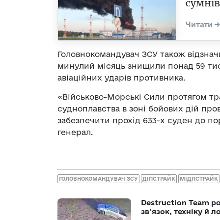
сумнів
Головнокомандувач ЗСУ також відзначи
минулий місяць знищили понад 59 тися
авіаційних ударів противника.
«Військово-Морські Сили протягом тр
судноплавства в зоні бойових дій про
забезпечити прохід 633-х суден до пор
генерал.
ГОЛОВНОКОМАНДУВАЧ ЗСУ
ДІПСТРАЙК
МІДЛСТРАЙК
Destruction Team р
зв’язок, техніку й л