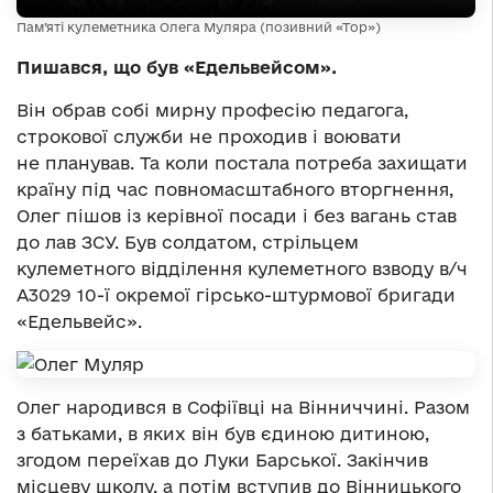
Пам’яті кулеметника Олега Муляра (позивний «Тор»)
Пишався, що був «Едельвейсом».
Він обрав собі мирну професію педагога,
строкової служби не проходив і воювати
не планував. Та коли постала потреба захищати
країну під час повномасштабного вторгнення,
Олег пішов із керівної посади і без вагань став
до лав ЗСУ. Був солдатом, стрільцем
кулеметного відділення кулеметного взводу в/ч
А3029 10-ї окремої гірсько-штурмової бригади
«Едельвейс».
Олег народився в Софіївці на Вінниччині. Разом
з батьками, в яких він був єдиною дитиною,
згодом переїхав до Луки Барської. Закінчив
місцеву школу, а потім вступив до Вінницького