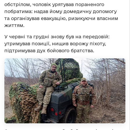
обстрілом, чоловік урятував пораненого
побратима: надав йому домедичну допомогу
та організував евакуацію, ризикуючи власним
життям.
У червні та грудні знову був на передовій:
утримував позиції, нищив ворожу піхоту,
підтримував дух бойового братства.