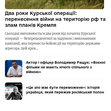
Два роки Курської операції:
перенесення війни на територію рф та
злам планів Кремля
Сьогодні виповнюється два роки від початку Курської
операції — безпрецедентної за задумом і виконанням
кампанії, яка перенесла бойові дії на територію держави-
агресора. Цей крок…
Актор і офіцер Володимир Ращук: «Воєнні
фільми не мають нічого спільного з
війною»
«Це зло має бути переможене»: історія
українця, який пережив російський полон