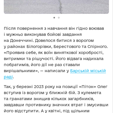
Після повернення з навчання він гідно воював
і мужньо виконував бойові завдання
на Донеччині. Довелося битися з ворогом
у районах Білогорівки, Берестового та Спірного.
«Проявив себе, як воїн виняткової хоробрості,
витримки та рішучості. Його відвага надихала
побратимів, його дії не раз ставали
вирішальними», — написали у
Барській міській
раді
.
Так, у березні 2023 року на позиції «Пітон» Олег
вступив із ворогом у ближній бій. З кулемета
та гранатами знищив кількох загарбників,
завдавши противнику значних втрат і змусивши
його відступити. А у квітні, під щільним