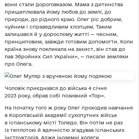
вони стали дороговказом. Мама з дитинства
прищеплювала йому любов до землі, до
природи, до рідного краю. Олег ріс добрим,
чуйним і справедливим хлопцем. Таким
залишався й у дорослому житті — чесним,
принциповим, завжди готовим допомогти. Коли
країна знову покликала на захист, він став до
лав Збройних Сил України», — писали земляки
про Олега.
Чоловік приєднався до війська 4 січня
2023 року, обрав собі позивний «Тор».
На початку того ж року Олег проходив навчання
в Королівській академії сухопутних військ
в іспанському місті Толедо. Він потім не раз
із теплотою й вдячністю згадував іспанських
інструкторів. Адже іноземні колеги