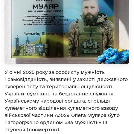
У січні 2025 року за особисту мужність
і самовідданість, виявлені у захисті державного
суверенітету та територіальної цілісності
України, сумлінне та бездоганне служіння
Українському народові солдата, стрільця
кулеметного відділення кулеметного взводу
військової частини А3029 Олега Муляра було
нагороджено орденом «За мужність» ІІІ
ступеня (посмертно).