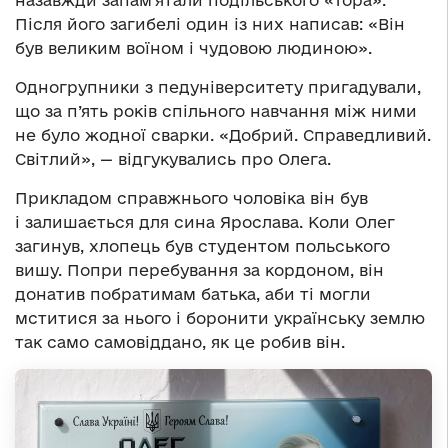
назавжди запам’ятали подільського «Тора».
Після його загибелі один із них написав: «Він
був великим воїном і чудовою людиною».
Одногрупники з педуніверситету пригадували,
що за п’ять років спільного навчання між ними
не було жодної сварки. «Добрий. Справедливий.
Світлий», — відгукувались про Олега.
Прикладом справжнього чоловіка він був
і залишається для сина Ярослава. Коли Олег
загинув, хлопець був студентом польського
вишу. Попри перебування за кордоном, він
донатив побратимам батька, аби ті могли
мститися за нього і боронити українську землю
так само самовіддано, як це робив він.