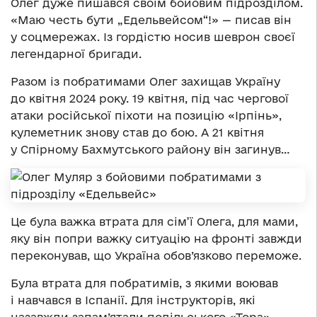
Олег дуже пишався своїм бойовим підрозділом.
«Маю честь бути „Едельвейсом“!» — писав він
у соцмережах. Із гордістю носив шеврон своєї
легендарної бригади.
Разом із побратимами Олег захищав Україну
до квітня 2024 року. 19 квітня, під час чергової
атаки російської піхоти на позицію «Ірпінь»,
кулеметник знову став до бою. А 21 квітня
у Спірному Бахмутського району він загинув…
Це була важка втрата для сім’ї Олега, для мами,
яку він попри важку ситуацію на фронті завжди
переконував, що Україна обов’язково переможе.
Була втрата для побратимів, з якими воював
і навчався в Іспанії. Для інструкторів, які