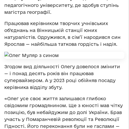
педагогічного університету, де здобув ступінь
магістра географії.
Працював керівником творчих учнівських
об’єднань на Вінницькій станції юних
натуралістів. Одружився, в сім’ї народився син
Ярослав — найбільша таткова гордість і надія.
Згодом вид діяльності Олегу довелося змінити
— і понад десять років він працював
супервайзером. А у 2023 році обійняв посаду
керівника відділу збуту.
«Олег усе своє життя залишався глибоко
свідомим громадянином. Ще з юності мав чітку
позицію, був небайдужим до долі України. Брав
участь у Помаранчевій революції та Революції
Гідності. Його переконання були не гаслами —