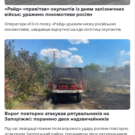
«Рейд» «привітав» окупантів із днем залізничних
військ: уражено локомотиви росіян
Оператори 413-го полку «Рейд» уразили низку російських
локомотивів, завдавши відчутної шкоди логістиці окупантів.
Ворог повторно атакував рятувальників на
Запоріжжі: поранено двох надзвичайників
Під час ліквідації пожежі після ворожого удару росіяни повторно
атакували Запорізький район, поранивши двох рятувальників.