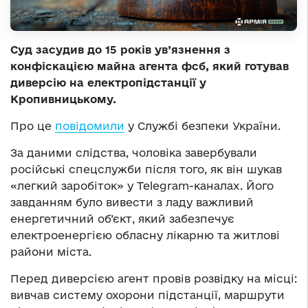
Суд засудив до 15 років ув’язнення з
конфіскацією майна агента фсб, який готував
диверсію на електропідстанції у
Кропивницькому.
Про це
повідомили
у Службі безпеки України.
За даними слідства, чоловіка завербували
російські спецслужби після того, як він шукав
«легкий заробіток» у Telegram-каналах. Його
завданням було вивести з ладу важливий
енергетичний об’єкт, який забезпечує
електроенергією обласну лікарню та житлові
райони міста.
Перед диверсією агент провів розвідку на місці:
вивчав систему охорони підстанції, маршрути