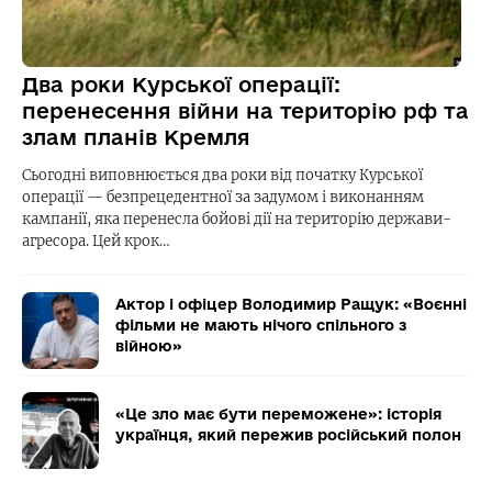
Два роки Курської операції:
перенесення війни на територію рф та
злам планів Кремля
Сьогодні виповнюється два роки від початку Курської
операції — безпрецедентної за задумом і виконанням
кампанії, яка перенесла бойові дії на територію держави-
агресора. Цей крок…
Актор і офіцер Володимир Ращук: «Воєнні
фільми не мають нічого спільного з
війною»
«Це зло має бути переможене»: історія
українця, який пережив російський полон