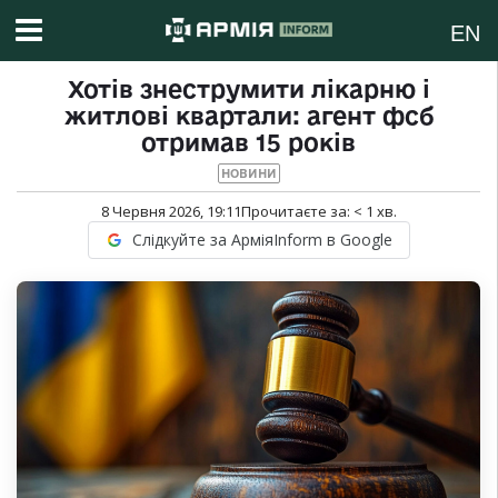
EN
Хотів знеструмити лікарню і
житлові квартали: агент фсб
отримав 15 років
НОВИНИ
8 Червня 2026, 19:11
Прочитаєте за:
< 1
хв.
Слідкуйте за АрміяInform в Google