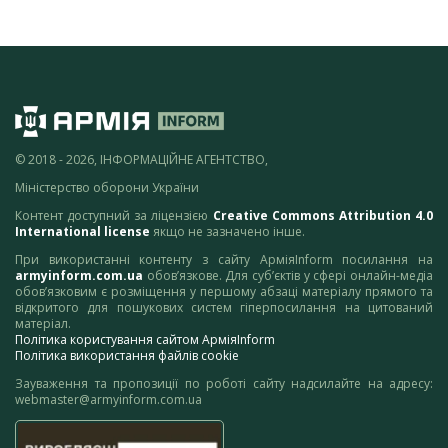
© 2018 - 2026, ІНФОРМАЦІЙНЕ АГЕНТСТВО,
Міністерство оборони України
Контент доступний за ліцензією
Creative Commons Attribution 4.0
International license
якщо не зазначено інше.
При використанні контенту з сайту АрміяInform посилання на
armyinform.com.ua
обов’язкове. Для суб’єктів у сфері онлайн-медіа
обов’язковим є розміщення у першому абзаці матеріалу прямого та
відкритого для пошукових систем гіперпосилання на цитований
матеріал.
Політика користування сайтом АрміяInform
Політика використання файлів cookie
Зауваження та пропозиції по роботі сайту надсилайте на адресу:
webmaster@armyinform.com.ua