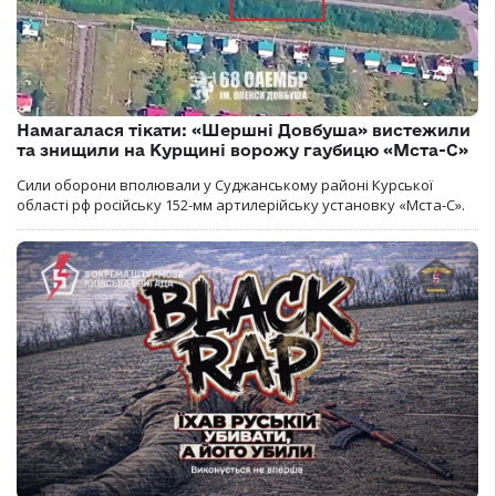
Намагалася тікати: «Шершні Довбуша» вистежили
та знищили на Курщині ворожу гаубицю «Мста-С»
Сили оборони вполювали у Суджанському районі Курської
області рф російську 152-мм артилерійську установку «Мста-С».