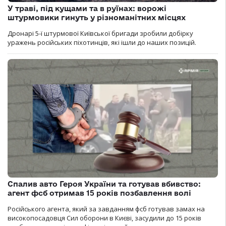
У траві, під кущами та в руїнах: ворожі
штурмовики гинуть у різноманітних місцях
Дронарі 5-ї штурмової Київської бригади зробили добірку
уражень російських піхотинців, які ішли до наших позицій.
Спалив авто Героя України та готував вбивство:
агент фсб отримав 15 років позбавлення волі
Російського агента, який за завданням фсб готував замах на
високопосадовця Сил оборони в Києві, засудили до 15 років