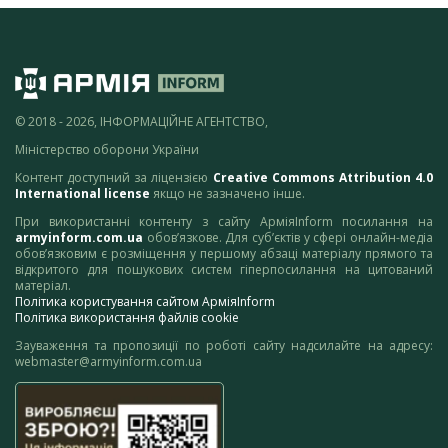
© 2018 - 2026, ІНФОРМАЦІЙНЕ АГЕНТСТВО,
Міністерство оборони України
Контент доступний за ліцензією
Creative Commons Attribution 4.0
International license
якщо не зазначено інше.
При використанні контенту з сайту АрміяInform посилання на
armyinform.com.ua
обов’язкове. Для суб’єктів у сфері онлайн-медіа
обов’язковим є розміщення у першому абзаці матеріалу прямого та
відкритого для пошукових систем гіперпосилання на цитований
матеріал.
Політика користування сайтом АрміяInform
Політика використання файлів cookie
Зауваження та пропозиції по роботі сайту надсилайте на адресу:
webmaster@armyinform.com.ua