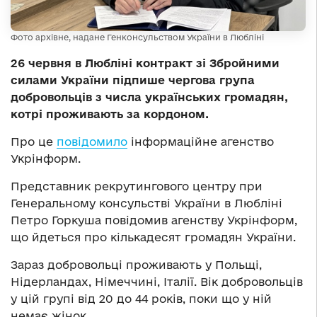
Фото архівне, надане Генконсульством України в Любліні
26 червня в Любліні контракт зі Збройними
силами України підпише чергова група
добровольців з числа українських громадян,
котрі проживають за кордоном.
Про це
повідомило
інформаційне агенство
Укрінформ.
Представник рекрутингового центру при
Генеральному консульстві України в Любліні
Петро Горкуша повідомив агенству Укрінформ,
що йдеться про кількадесят громадян України.
Зараз добровольці проживають у Польщі,
Нідерландах, Німеччині, Італії. Вік добровольців
у цій групі від 20 до 44 років, поки що у ній
немає жінок.