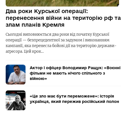
Два роки Курської операції:
перенесення війни на територію рф та
злам планів Кремля
Сьогодні виповнюється два роки від початку Курської
операції — безпрецедентної за задумом і виконанням
кампанії, яка перенесла бойові дії на територію держави-
агресора. Цей крок…
Актор і офіцер Володимир Ращук: «Воєнні
фільми не мають нічого спільного з
війною»
«Це зло має бути переможене»: історія
українця, який пережив російський полон