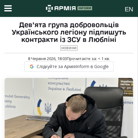
EN
Дев’ята група добровольців
Українського легіону підпишуть
контракти із ЗСУ в Любліні
НОВИНИ
8 Червня 2026, 18:03
Прочитаєте за:
< 1
хв.
Слідкуйте за АрміяInform в Google