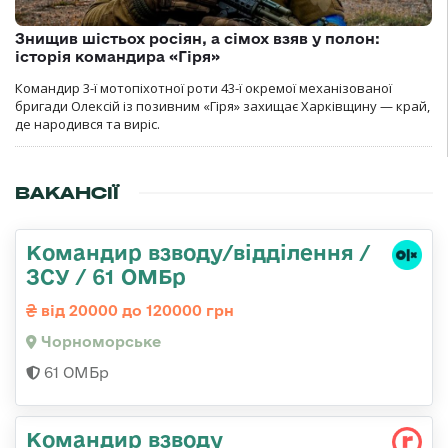
Знищив шістьох росіян, а сімох взяв у полон:
історія командира «Гіря»
Командир 3-ї мотопіхотної роти 43-ї окремої механізованої
бригади Олексій із позивним «Гіря» захищає Харківщину — край,
де народився та виріс.
ВАКАНСІЇ
Командир взводу/відділення /
ЗСУ / 61 ОМБр
від 20000 до 120000 грн
Чорноморське
61 ОМБр
Командир взводу