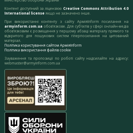
Міністерство оборони України
Контент доступний за ліцензією
Creative Commons Attribution 4.0
International license
якщо не зазначено інше.
При використанні контенту з сайту АрміяInform посилання на
armyinform.com.ua
обов’язкове. Для суб’єктів у сфері онлайн-медіа
обов’язковим є розміщення у першому абзаці матеріалу прямого та
відкритого для пошукових систем гіперпосилання на цитований
матеріал.
Політика користування сайтом АрміяInform
Політика використання файлів cookie
Зауваження та пропозиції по роботі сайту надсилайте на адресу:
webmaster@armyinform.com.ua