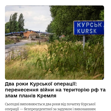
Два роки Курської операції:
перенесення війни на територію рф та
злам планів Кремля
Сьогодні виповнюється два роки від початку Курської
операції — безпрецедентної за задумом і виконанням