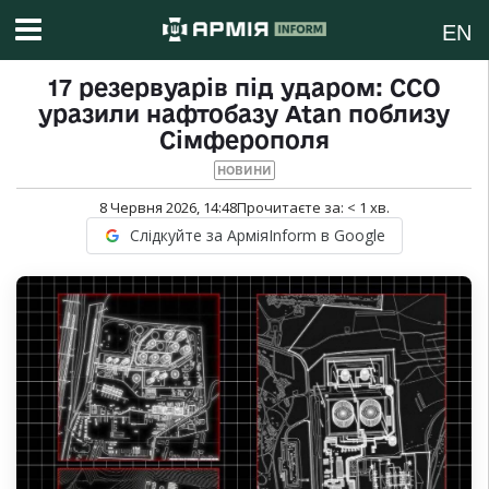
EN
17 резервуарів під ударом: ССО
уразили нафтобазу Atan поблизу
Сімферополя
НОВИНИ
8 Червня 2026, 14:48
Прочитаєте за:
< 1
хв.
Слідкуйте за АрміяInform в Google