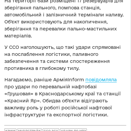
На території бази розміщені 17 резервуарів для
зберігання пального, помпова станція,
автомобільний і залізничний термінали наливу.
Об’єкт використовують для накопичення,
зберігання та перевалки пально-мастильних
матеріалів.
У ССО наголошують, що такі удари спрямовані
на послаблення логістики, паливного
забезпечення та системи спостереження
противника в глибокому тилу.
Нагадаємо, раніше АрміяInform
повідомляла
про удари по перевальній нафтобазі
«Грушовая» в Краснодарському краї та станції
«Красний Яр». Обидва об’єкти відіграють
важливу роль у роботі російської нафтової
інфраструктури та експортної логістики.
КРИМ
МІДЛСТРАЙК
ССО ЗСУ
УДАРИ ПО НПЗ