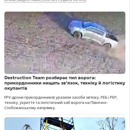
Destruction Team розбирає тил ворога:
прикордонники нищать зв’язок, техніку й логістику
окупантів
FPV-дрони прикордонників уразили засоби зв’язку, РЕБ і РЕР,
техніку, укриття та логістичний хаб ворога на Північно-
Слобожанському напрямку.