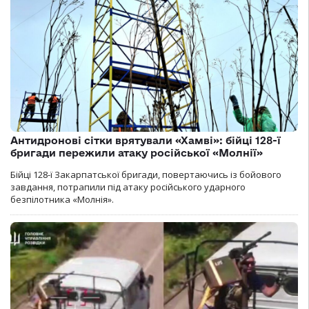
Антидронові сітки врятували «Хамві»: бійці 128-ї
бригади пережили атаку російської «Молнії»
Бійці 128-ї Закарпатської бригади, повертаючись із бойового
завдання, потрапили під атаку російського ударного
безпілотника «Молнія».