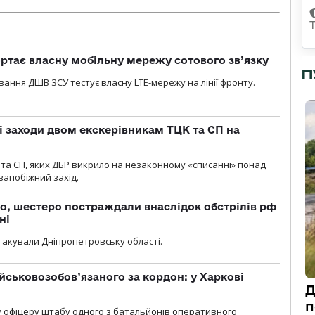
ртає власну мобільну мережу сотового зв’язку
П
вання ДШВ ЗСУ тестує власну LTE-мережу на лінії фронту.
і заходи двом екскерівникам ТЦК та СП на
та СП, яких ДБР викрило на незаконному «списанні» понад
 запобіжний захід.
о, шестеро постраждали внаслідок обстрілів рф
ні
атакували Дніпропетровську області.
йськовозобов’язаного за кордон: у Харкові
Д
п
у офіцеру штабу одного з батальйонів оперативного