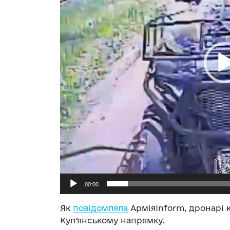
00:00
Як
повідомляла
АрміяInform, дронарі 
Купʼянському напрямку.