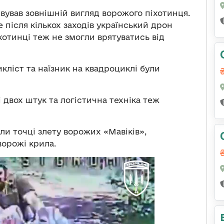
вував зовнішній вигляд ворожого піхотинця.
 після кількох заходів український дрон
хотинці теж не змогли врятуватись від
кліст та наїзник на квадроциклі були
і двох штук та логістична техніка теж
ли точці злету ворожих «Мавіків»,
орожі крила.