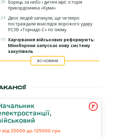
:38
Борець за небо і дитячі мрії: історія
прикордонника «Кума»
:24
Двоє людей загинули, ще четверо
постраждали внаслідок ворожого удару
РСЗВ «Торнадо-С» по Ізюму
:10
Харчування військових реформують:
Міноборони запускає нову систему
закупівель
ВСІ НОВИНИ
АКАНСІЇ
Начальник
електpостанції,
військовий
від 25000 до 125000 грн