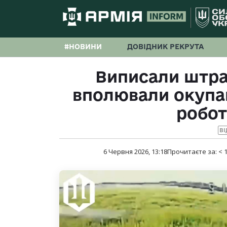
#НОВИНИ
ДОВІДНИК РЕКРУТА
Виписали штра
вполювали окупан
робо
ВІ
6 Червня 2026, 13:18
Прочитаєте за:
< 