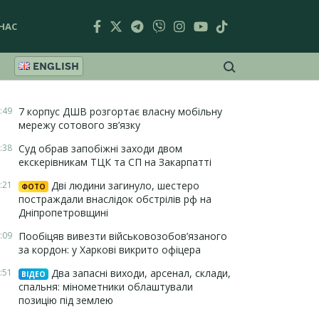
НАС
ENGLISH
:49
7 корпус ДШВ розгортає власну мобільну
мережу сотового зв’язку
:38
Суд обрав запобіжні заходи двом
екскерівникам ТЦК та СП на Закарпатті
:21
Дві людини загинуло, шестеро
ФОТО
постраждали внаслідок обстрілів рф на
Дніпропетровщині
:09
Пообіцяв вивезти військовозобов’язаного
за кордон: у Харкові викрито офіцера
:51
Два запасні виходи, арсенал, склади,
ВІДЕО
спальня: мінометники облаштували
позицію під землею