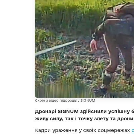
Скрін з відео підрозділу SIGNUM
Дронарі SIGNUM здійснили успішну б
живу силу, так і точку злету та дрони
Кадри ураження у своїх соцмережах