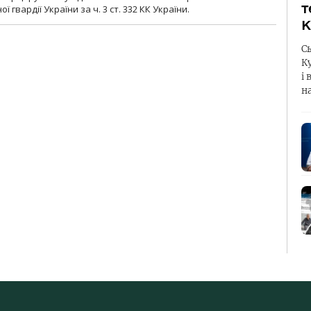
т
гвардії України за ч. 3 ст. 332 КК України.
К
С
К
і 
н