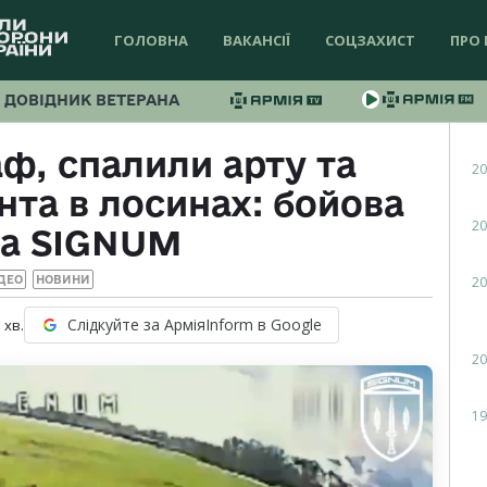
ГОЛОВНА
ВАКАНСІЇ
СОЦЗАХИСТ
ПРО 
ДОВІДНИК ВЕТЕРАНА
ф, спалили арту та
20
та в лосинах: бойова
20
та SIGNUM
20
ДЕО
НОВИНИ
Слідкуйте за АрміяInform в Google
1
хв.
20
19