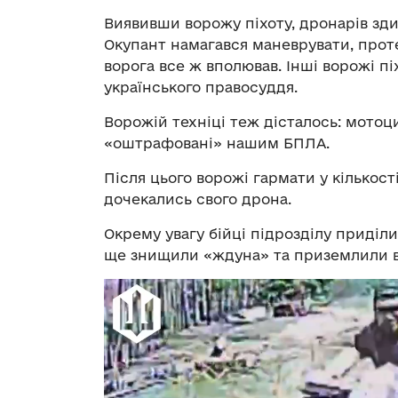
Виявивши ворожу піхоту, дронарів зди
Окупант намагався маневрувати, проте
ворога все ж вполював. Інші ворожі пі
українського правосуддя.
Ворожій техніці теж дісталось: мотоци
«оштрафовані» нашим БПЛА.
Після цього ворожі гармати у кількост
дочекались свого дрона.
Окрему увагу бійці підрозділу приділи
ще знищили «ждуна» та приземлили в
Відеопрогравач