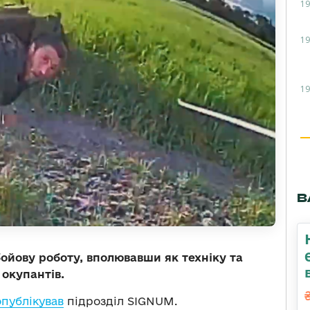
19
19
19
В
ойову роботу, вполювавши як техніку та
 окупантів.
опублікував
підрозділ SIGNUM.