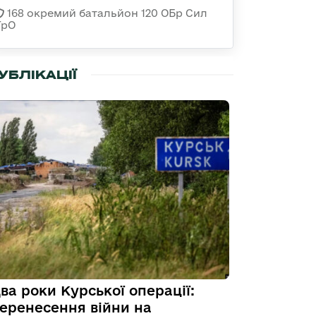
168 окремий батальйон 120 ОБр Cил
ТрО
УБЛІКАЦІЇ
ва роки Курської операції:
еренесення війни на