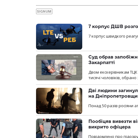
SIGNUM
7 корпус ДШВ розго
7 корпус швидкого реагу
Суд обрав запобіжн
Закарпатті
Двом екскерівникам ТЦК 
тисячі чоловіків, обрано
Дві людини загинул
на Дніпропетровщи
Понад 50 разів росіяни 
Пообіцяв вивезти ві
викрито офіцера
Повідомлено про підозр