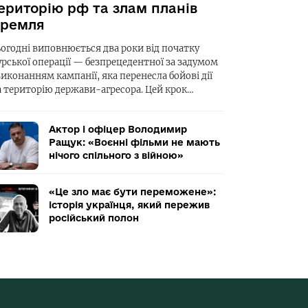
ериторію рф та злам планів
ремля
ьогодні виповнюється два роки від початку
урської операції — безпрецедентної за задумом
виконанням кампанії, яка перенесла бойові дії
а територію держави-агресора. Цей крок…
Актор і офіцер Володимир
Ращук: «Воєнні фільми не мають
нічого спільного з війною»
«Це зло має бути переможене»:
історія українця, який пережив
російський полон