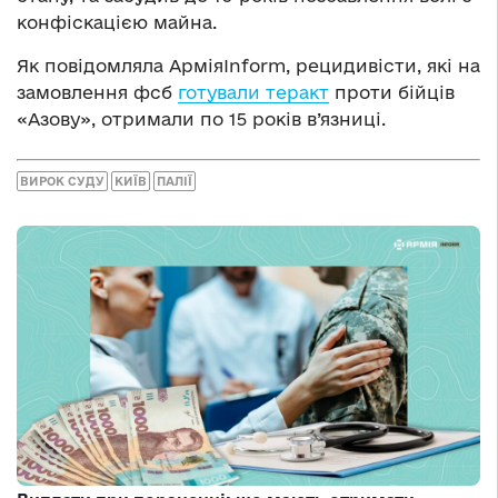
конфіскацією майна.
Як повідомляла АрміяInform, рецидивісти, які на
замовлення фсб
готували теракт
проти бійців
«Азову», отримали по 15 років в’язниці.
ВИРОК СУДУ
КИЇВ
ПАЛІЇ