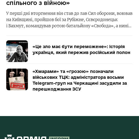
спільного з війною»
У перші дні вторгнення він став до лав Сил оборони, воював
на Київщині, пройшов бої за Рубіжне, Сєвєродонецьк
і Бахмут, командував ротою батальйону «Свобода», а нині…
«Це зло має бути переможене»: історія
українця, який пережив російський полон
«Хмарами» та «грозою» позначали
військових ТЦК: адміністратора восьми
Telegram-груп на Черкащині засудили за
перешкоджання ЗСУ