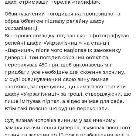
шаф, отримавши перелік «тарифів».
Обвинувачений погодився на пропозицію та
обрав об’єктом підпалу релейну шафу
Укрзалізниці.
Він провів розвідку, під час якої сфотографував
релейні шафи «Укрзалізниці» на станції
«Дарниця», після чого надіслав їх замовнику
диверсії. Той погодив обраний об’єкт та
перерахував 450 грн, щоб виконавець міг
придбати усе необхідне для скоєння злочину.
У суді обвинувачений свою вину визнав
частково, заперечуючи, що намагався спалити
шафу «Укрзалізниці» за гроші, стверджуючи, що
лише імітував підпал, а відео знімав для себе.
Втім такі пояснення суд не переконали.
Суд визнав чоловіка винним у закінченому
замаху на вчинення диверсії, в умовах воєнного
стану, та засудив до 10 років позбавлення волі з