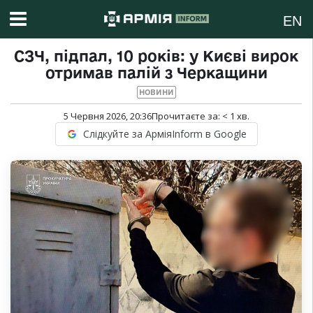
EN
СЗЧ, підпал, 10 років: у Києві вирок
отримав палій з Черкащини
НОВИНИ
5 Червня 2026, 20:36
Прочитаєте за:
< 1
хв.
Слідкуйте за АрміяInform в Google