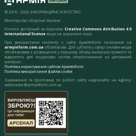
© 2018 - 2026, ІНФОРМАЦІЙНЕ АГЕНТСТВО,
Міністерство оборони України
Контент доступний за ліцензією
Creative Commons Attribution 4.0
International license
якщо не зазначено інше.
При використанні контенту з сайту АрміяInform посилання на
armyinform.com.ua
обов’язкове. Для суб’єктів у сфері онлайн-медіа
обов’язковим є розміщення у першому абзаці матеріалу прямого та
відкритого для пошукових систем гіперпосилання на цитований
матеріал.
Політика користування сайтом АрміяInform
Політика використання файлів cookie
Зауваження та пропозиції по роботі сайту надсилайте на адресу:
webmaster@armyinform.com.ua