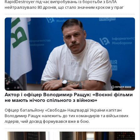
RapidDestroyer під час випробувань із боротьби з БпЛА
нейтралізувало 80 дронів, що стало значним кроком у праг
Актор і офіцер Володимир Ращук: «Воєнні фільми
не мають нічого спільного з війною»
Офіцер батальйону «Свобода» Нацгвардії України капітан
Володимир Ращук належить до тих командирів та військових
лідерів, чий досвід формувався вже в бою.