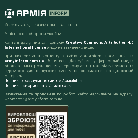
© 2018 - 2026, ІНФОРМАЦІЙНЕ АГЕНТСТВО,
Міністерство оборони України
Контент доступний за ліцензією
Creative Commons Attribution 4.0
International license
якщо не зазначено інше.
При використанні контенту з сайту АрміяInform посилання на
armyinform.com.ua
обов’язкове. Для суб’єктів у сфері онлайн-медіа
обов’язковим є розміщення у першому абзаці матеріалу прямого та
відкритого для пошукових систем гіперпосилання на цитований
матеріал.
Політика користування сайтом АрміяInform
Політика використання файлів cookie
Зауваження та пропозиції по роботі сайту надсилайте на адресу:
webmaster@armyinform.com.ua