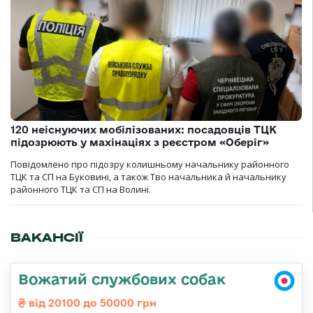
120 неіснуючих мобілізованих: посадовців ТЦК
підозрюють у махінаціях з реєстром «Оберіг»
Повідомлено про підозру колишньому начальнику районного
ТЦК та СП на Буковині, а також Тво начальника й начальнику
районного ТЦК та СП на Волині.
ВАКАНСІЇ
Вожатий службових собак
від 20100 до 50000 грн