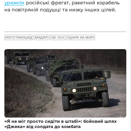
уразили
російські фрегат, ракетний корабель
на повітряній подушці та низку інших цілей.
ЛОГІСТИКОЦИД
МАДЯР
СБС ЗСУ
УДАРИ НА МОРІ
«Я не міг просто сидіти в штабі»: бойовий шлях
«Джека» від солдата до комбата