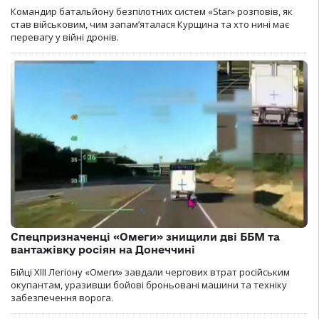
Командир батальйону безпілотних систем «Star» розповів, як
став військовим, чим запам’яталася Курщина та хто нині має
перевагу у війні дронів.
Спецпризначенці «Омеги» знищили дві ББМ та
вантажівку росіян на Донеччині
Бійці ХІІІ Легіону «Омеги» завдали чергових втрат російським
окупантам, уразивши бойові броньовані машини та техніку
забезпечення ворога.