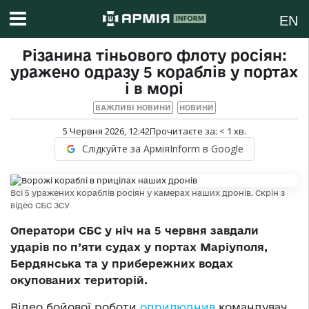
EN
Різанина тіньового флоту росіян:
уражено одразу 5 кораблів у портах
і в морі
ВАЖЛИВІ НОВИНИ
НОВИНИ
5 Червня 2026, 12:42
Прочитаєте за:
< 1
хв.
Слідкуйте за АрміяInform в Google
Всі 5 уражених кораблів росіян у камерах наших дронів. Скрін з
відео СБС ЗСУ
Оператори СБС у ніч на 5 червня завдали
ударів по п’яти судах у портах Маріуполя,
Бердянська та у прибережних водах
окупованих територій.
Відео бойової роботи
оприлюднив
командувач