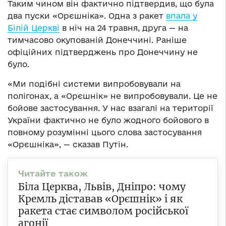
Таким чином він фактично підтвердив, що була
два пуски «Орєшніка». Одна з ракет
впала у
Білій Церкві
в ніч на 24 травня, друга — на
тимчасово окупованій Донеччині. Раніше
офіційних підтверджень про Донеччину не
було.
«Ми подібні системи випробовували на
полігонах, а «Орєшнік» не випробовували. Це не
бойове застосування. У нас взагалі на території
України фактично не було жодного бойового в
повному розумінні цього слова застосування
«Орєшніка», — сказав Путін.
Біла Церква, Львів, Дніпро: чому
Кремль діставав «Орєшнік» і як
ракета стає символом російської
агонії