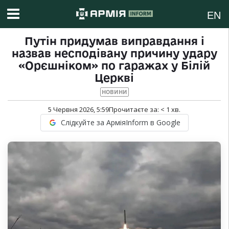
EN
Путін придумав виправдання і
назвав несподівану причину удару
«Орєшніком» по гаражах у Білій
Церкві
НОВИНИ
5 Червня 2026, 5:59
Прочитаєте за:
< 1
хв.
Слідкуйте за АрміяInform в Google