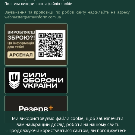
Політика використання файлів cookie
Зауваження та пропозиції по роботі сайту надсилайте на адресу:
webmaster@armyinform.com.ua
Ми використовуємо файли cookie, щоб забезпечити
вам найкращий досвід роботи на нашому сайті.
Продовжуючи користуватися сайтом, ви погоджуєтесь
press@armyinform.com.ua