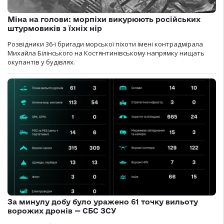
Міна на голови: морпіхи викурюють російських
штурмовиків з їхніх нір
Розвідники 36-ї бригади морської піхоти імені контрадмірала
Михайла Білінського на Костянтинівському напрямку нищать
окупантів у будівлях.
За минулу добу було уражено 61 точку вильоту
ворожих дронів — СБС ЗСУ