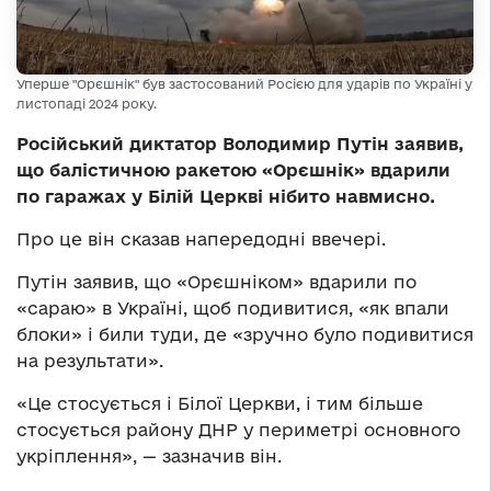
Уперше "Орєшнік" був застосований Росією для ударів по Україні у
листопаді 2024 року.
Російський диктатор Володимир Путін заявив,
що балістичною ракетою «Орєшнік» вдарили
по гаражах у Білій Церкві нібито навмисно.
Про це він сказав напередодні ввечері.
Путін заявив, що «Орєшніком» вдарили по
«сараю» в Україні, щоб подивитися, «як впали
блоки» і били туди, де «зручно було подивитися
на результати».
«Це стосується і Білої Церкви, і тим більше
стосується району ДНР у периметрі основного
укріплення», — зазначив він.