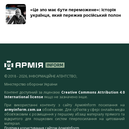
«Це зло має бути переможене»: історія
українця, який пережив російський полон
© 2018 - 2026, ІНФОРМАЦІЙНЕ АГЕНТСТВО,
Міністерство оборони України
Контент доступний за ліцензією
Creative Commons Attribution 4.0
International license
якщо не зазначено інше.
При використанні контенту з сайту АрміяInform посилання на
armyinform.com.ua
обов’язкове. Для суб’єктів у сфері онлайн-медіа
обов’язковим є розміщення у першому абзаці матеріалу прямого та
відкритого для пошукових систем гіперпосилання на цитований
матеріал.
Політика користування сайтом АрміяInform