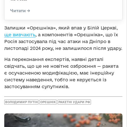
Залишки «Орєшніка», який впав у Білій Церкві,
ще вивчають
, а компонентів «Орєшніка», що їх
Росія застосувала під час атаки на Дніпро в
листопаді 2024 року, не залишилося після удару.
На переконання експертів, наявні деталі
свідчать, що це не новітнє озброєння — ракета
є осучасненою модифікацією, має інерційну
систему наведення, тобто не керується із
застосуванням супутників.
ВОЛОДИМИР ПУТІН
ОРЄШНІК
РАКЕТНІ УДАРИ РФ