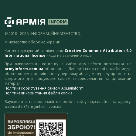
© 2018 - 2026, ІНФОРМАЦІЙНЕ АГЕНТСТВО,
Міністерство оборони України
Контент доступний за ліцензією
Creative Commons Attribution 4.0
International license
якщо не зазначено інше.
При використанні контенту з сайту АрміяInform посилання на
armyinform.com.ua
обов’язкове. Для суб’єктів у сфері онлайн-медіа
обов’язковим є розміщення у першому абзаці матеріалу прямого та
відкритого для пошукових систем гіперпосилання на цитований
матеріал.
Політика користування сайтом АрміяInform
Політика використання файлів cookie
Зауваження та пропозиції по роботі сайту надсилайте на адресу:
webmaster@armyinform.com.ua