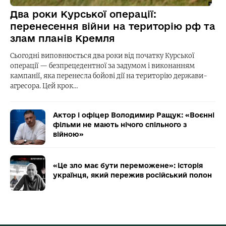
Два роки Курської операції:
перенесення війни на територію рф та
злам планів Кремля
Сьогодні виповнюється два роки від початку Курської
операції — безпрецедентної за задумом і виконанням
кампанії, яка перенесла бойові дії на територію держави-
агресора. Цей крок…
Актор і офіцер Володимир Ращук: «Воєнні
фільми не мають нічого спільного з
війною»
«Це зло має бути переможене»: історія
українця, який пережив російський полон