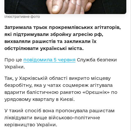
Ілюстративне фото
Затримала трьох прокремлівських агітаторів,
які підтримували збройну агресію рф,
вихваляли рашистів та закликали їх
обстрілювати українські міста.
Про це
повідомила 5 червня
Служба безпеки
України.
Так, у Харківській області викрито місцеву
безробітну, яка у чатах соцмереж агітувала
вдарити балістичною ракетою «Орєшнік» по
урядовому кварталу в Києві.
У такий спосіб вона пропонувала рашистам
ліквідувати вище військово-політичне
керівництво України.