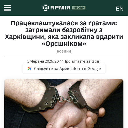
EN
Працевлаштувалася за ґратами:
затримали безробітну з
Харківщини, яка закликала вдарити
«Орєшніком»
НОВИНИ
5 Червня 2026, 20:44
Прочитаєте за:
2
хв.
Слідкуйте за АрміяInform в Google