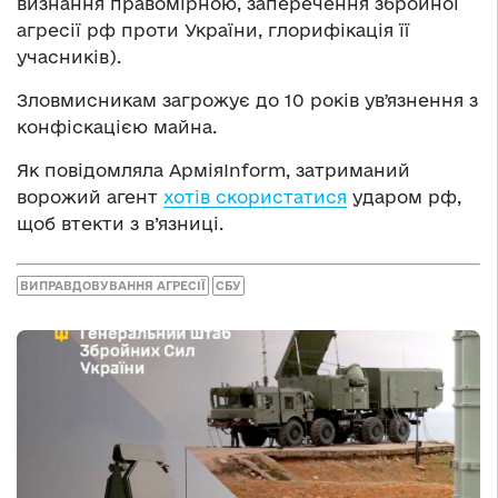
визнання правомірною, заперечення збройної
агресії рф проти України, глорифікація її
учасників).
Зловмисникам загрожує до 10 років увʼязнення з
конфіскацією майна.
Як повідомляла АрміяInform, затриманий
ворожий агент
хотів скористатися
ударом рф,
щоб втекти з в’язниці.
ВИПРАВДОВУВАННЯ АГРЕСІЇ
СБУ