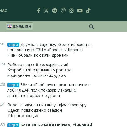
НАС
ENGLISH
:41
Дружба з садочку, «Золотий хрест» і
ВІДЕО
повернення із СЗЧ у «Рарог»: «Ширан» і
«Пін» обрали воювати дронами
:24
Робота над собою: харківський
безробітний отримав 15 років за
коригування російських ударів
:08
Збили «Герберу» перехоплювачем в
ВІДЕО
лоб: 1020-й полк показав унікальне
знищення ворожого дрона
:51
Ворог атакував цивільну інфраструктуру
Одеси: пошкоджено стадіон
«Чорноморець»
:35
База ФСБ «Беня House», тіньовий
ВІДЕО