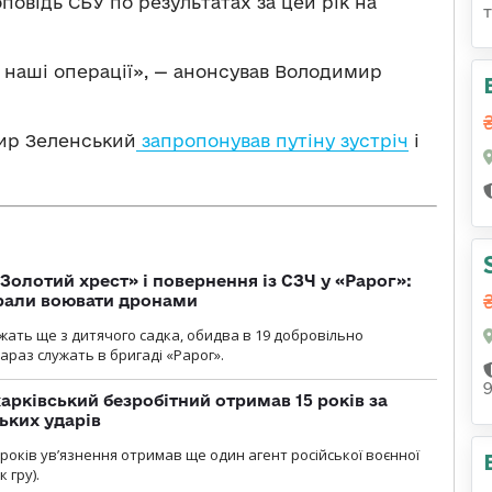
повідь СБУ по результатах за цей рік на
 наші операції», — анонсував Володимир
мир Зеленський
запропонував путіну зустріч
і
Золотий хрест» і повернення із СЗЧ у «Рарог»:
брали воювати дронами
ужать ще з дитячого садка, обидва в 19 добровільно
зараз служать в бригаді «Рарог».
арківський безробітний отримав 15 років за
ьких ударів
років увʼязнення отримав ще один агент російської воєнної
 гру).