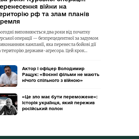
еренесення війни на
ериторію рф та злам планів
ремля
ьогодні виповнюється два роки від початку
урської операції — безпрецедентної за задумом
виконанням кампанії, яка перенесла бойові дії
а територію держави-агресора. Цей крок…
Актор і офіцер Володимир
Ращук: «Воєнні фільми не мають
нічого спільного з війною»
«Це зло має бути переможене»:
історія українця, який пережив
російський полон