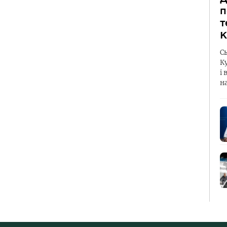
п
т
К
С
К
і 
н