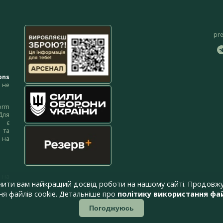
pr
ons
не
orm
Для
м є
 та
 на
 на
чити вам найкращий досвід роботи на нашому сайті. Продовжу
я файлів cookie. Детальніше про
політику використання фай
Погоджуюсь