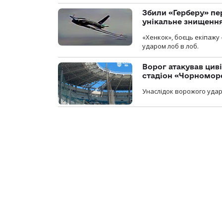
Збили «Герберу» пе
унікальне знищенн
«Хенкок», боєць екіпажу 
ударом лоб в лоб.
Ворог атакував ци
стадіон «Чорномор
Унаслідок ворожого удар