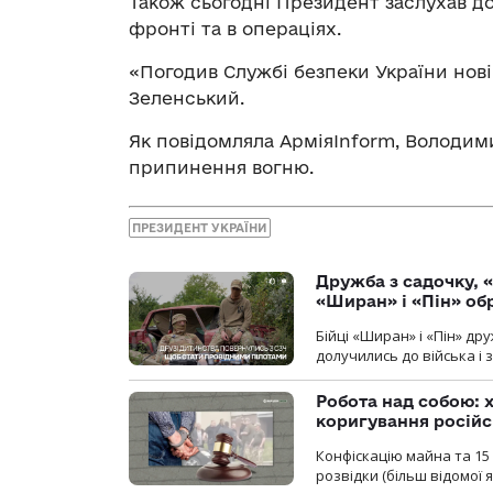
Також сьогодні Президент заслухав до
фронті та в операціях.
«Погодив Службі безпеки України нові
Зеленський.
Як повідомляла АрміяInform, Володи
припинення вогню.
ПРЕЗИДЕНТ УКРАЇНИ
Дружба з садочку, «
«Ширан» і «Пін» о
Бійці «Ширан» і «Пін» др
долучились до війська і 
Робота над собою: х
коригування російс
Конфіскацію майна та 15 
розвідки (більш відомої як