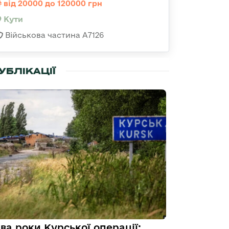
від 20000 до 120000 грн
Кути
Військова частина А7126
УБЛІКАЦІЇ
ва роки Курської операції: