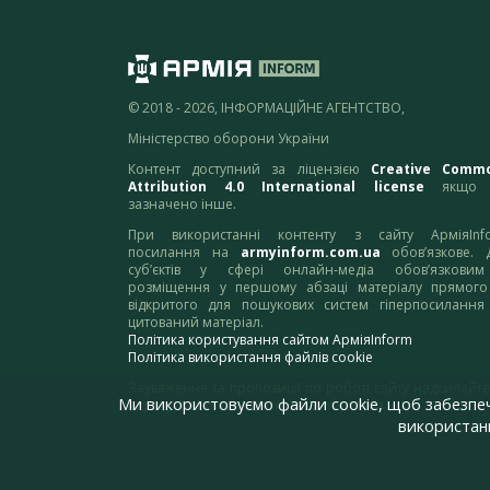
© 2018 - 2026, ІНФОРМАЦІЙНЕ АГЕНТСТВО,
Міністерство оборони України
Контент доступний за ліцензією
Creative Comm
Attribution 4.0 International license
якщо 
зазначено інше.
При використанні контенту з сайту АрміяInf
посилання на
armyinform.com.ua
обов’язкове. 
суб’єктів у сфері онлайн-медіа обов’язкови
розміщення у першому абзаці матеріалу прямого
відкритого для пошукових систем гіперпосилання
цитований матеріал.
Політика користування сайтом АрміяInform
Політика використання файлів cookie
Зауваження та пропозиції по роботі сайту надсилайте
Ми використовуємо файли cookie, щоб забезпе
адресу:
webmaster@armyinform.com.ua
використанн