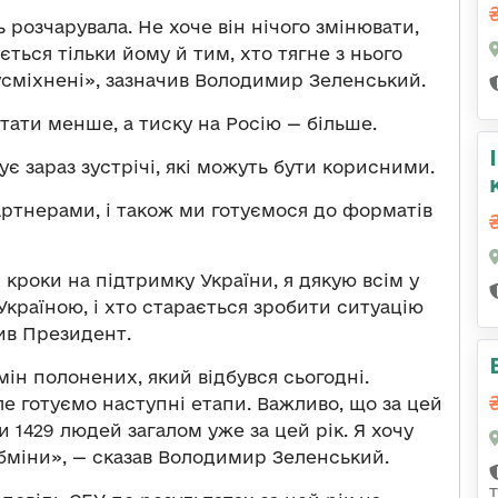
ь розчарувала. Не хоче він нічого змінювати,
ється тільки йому й тим, хто тягне з нього
 усміхнені», зазначив Володимир Зеленський.
стати менше, а тиску на Росію — більше.
є зараз зустрічі, які можуть бути корисними.
артнерами, і також ми готуємося до форматів
 кроки на підтримку України, я дякую всім у
Україною, і хто старається зробити ситуацію
ив Президент.
ін полонених, який відбувся сьогодні.
ле готуємо наступні етапи. Важливо, що за цей
и 1429 людей загалом уже за цей рік. Я хочу
обміни», — сказав Володимир Зеленський.