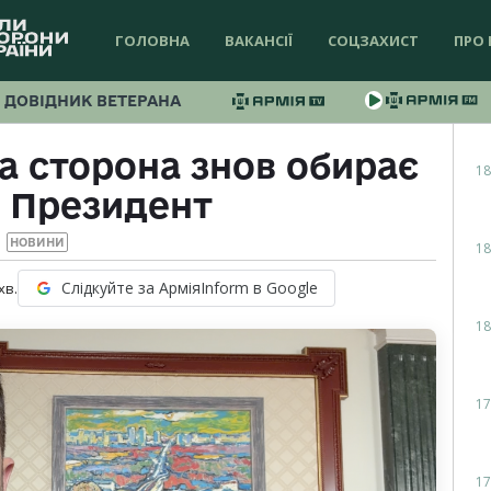
ГОЛОВНА
ВАКАНСІЇ
СОЦЗАХИСТ
ПРО 
ДОВІДНИК ВЕТЕРАНА
а сторона знов обирає
18
— Президент
НОВИНИ
18
Слідкуйте за АрміяInform в Google
хв.
18
17
17