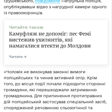
Грушевського,
повідомили
Патрульна поліція,
опублікувавши відео з нагрудної камери одного
із правоохоронців.
Камуфляж не допоміг: пес Фемі
вистежив ухилянтів, які
намагалися втекти до Молдови
«Чоловік не виконував законні вимоги
поліцейських та чинив активний опір. Крім
того, до місця події почали підходити сторонні
громадяни, які перешкоджали затриманню
громадянина. Для припинення протиправних
дій поліцейський застосував спеціальний засіб,
споряджений речовиною сльозогінної та