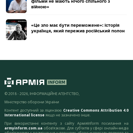
фільми не мають нічого спільного з
війною»
«Це зло має бути переможене»: історія
українця, який пережив російський полон
© 2018 - 2026, ІНФОРМАЦІЙНЕ АГЕНТСТВО,
Міністерство оборони України
Контент доступний за ліцензією
Creative Commons Attribution 4.0
International license
якщо не зазначено інше.
При використанні контенту з сайту АрміяInform посилання на
armyinform.com.ua
обов’язкове. Для суб’єктів у сфері онлайн-медіа
обов’язковим є розміщення у першому абзаці матеріалу прямого та