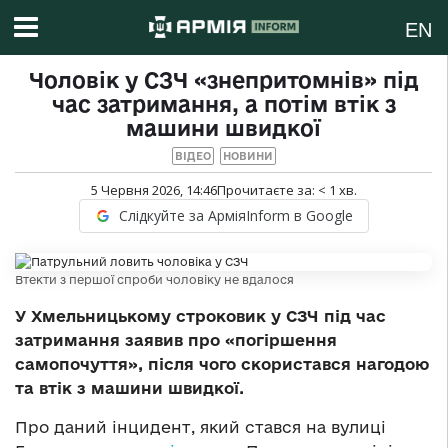
EN
Чоловік у СЗЧ «знепритомнів» під
час затримання, а потім втік з
машини швидкої
ВІДЕО
НОВИНИ
5 Червня 2026, 14:46
Прочитаєте за:
< 1
хв.
Слідкуйте за АрміяInform в Google
Втекти з першої спроби чоловіку не вдалося
У Хмельницькому строковик у СЗЧ під час
затримання заявив про «погіршення
самопочуття», після чого скористався нагодою
та втік з машини швидкої.
Про даний інцидент, який стався на вулиці