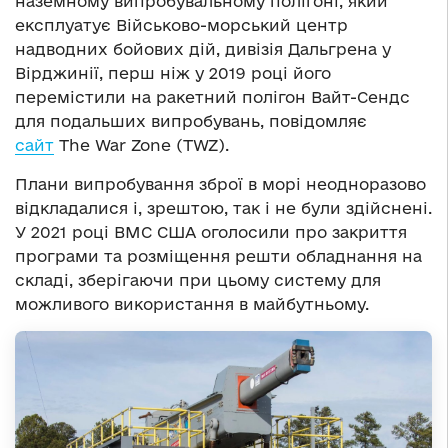
наземному випробувальному полігоні, який
експлуатує Військово-морський центр
надводних бойових дій, дивізія Дальгрена у
Вірджинії, перш ніж у 2019 році його
перемістили на ракетний полігон Вайт-Сендс
для подальших випробувань, повідомляє
сайт
The War Zone (TWZ).
Плани випробування зброї в морі неодноразово
відкладалися і, зрештою, так і не були здійснені.
У 2021 році ВМС США оголосили про закриття
програми та розміщення решти обладнання на
складі, зберігаючи при цьому систему для
можливого використання в майбутньому.