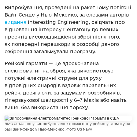
Випробування, проведені на ракетному полігоні
Вайт-Сендс у Нью-Мексико, за словами авторів
видання
Interesting Engineering, свідчать про
відновлення інтересу Пентагону до певних
проєктів високошвидкісної зброї після того,
як попередні перешкоди в розробці даного
озброєння загальмували програму.
Рейкові гармати — це вдосконалена
електромагнітна зброя, яка використовує
потужні електричні струми для руху
відповідних снарядів вздовж паралельних
рейок, досягаючи, за задумами розробників,
гіперзвукової швидкості у 6–7 Махів або навіть
вище, без використання пороху.
ВМС США знову випробують електромагнітну рейкову гармату на
базі Вайт-Сендс у Нью-Мексико. Фото US Navy