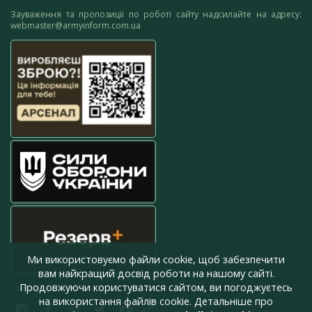
Зауваження та пропозиції по роботі сайту надсилайте на адресу:
webmaster@armyinform.com.ua
Ми використовуємо файли cookie, щоб забезпечити
вам найкращий досвід роботи на нашому сайті.
Продовжуючи користуватися сайтом, ви погоджуєтесь
press@armyinform.com.ua
на використання файлів cookie. Детальніше про