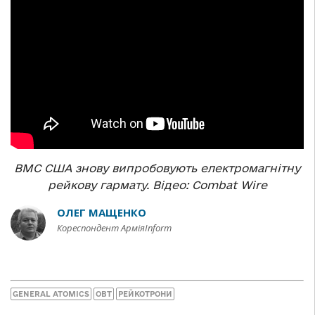
ВМС США знову випробовують електромагнітну
рейкову гармату. Відео: Combat Wire
ОЛЕГ МАЩЕНКО
Кореспондент АрміяInform
GENERAL ATOMICS
ОВТ
РЕЙКОТРОНИ