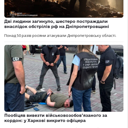
Дві людини загинуло, шестеро постраждали
внаслідок обстрілів рф на Дніпропетровщині
Понад 50 разів росіяни атакували Дніпропетровську області.
Пообіцяв вивезти військовозобов’язаного за
кордон: у Харкові викрито офіцера