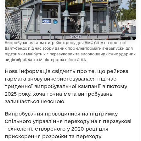
Випробування гармати-рейкотрону для ВМС США на полігоні
Вайт-Сендс під час збору даних про електромагнітні запуски для
підтримки майбутніх гіперзвукових та високошвидкісних ударних
видів зброї. Фото Міністерства війни США
Нова інформація свідчить про те, що рейкова
гармата знову використовувалася під час
триденної випробувальної кампанії в лютому
2025 року, хоча точна мета випробувань
залишається неясною.
Випробування проводилися на підтримку
Спільного управління переходу на гіперзвукові
технології, створеного у 2020 році для
прискорення розробки та переходу