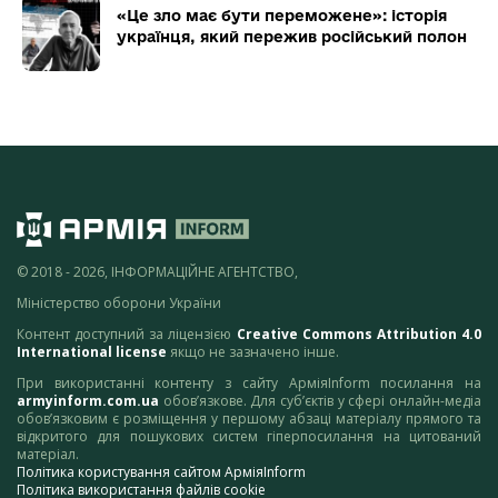
«Це зло має бути переможене»: історія
українця, який пережив російський полон
© 2018 - 2026, ІНФОРМАЦІЙНЕ АГЕНТСТВО,
Міністерство оборони України
Контент доступний за ліцензією
Creative Commons Attribution 4.0
International license
якщо не зазначено інше.
При використанні контенту з сайту АрміяInform посилання на
armyinform.com.ua
обов’язкове. Для суб’єктів у сфері онлайн-медіа
обов’язковим є розміщення у першому абзаці матеріалу прямого та
відкритого для пошукових систем гіперпосилання на цитований
матеріал.
Політика користування сайтом АрміяInform
Політика використання файлів cookie