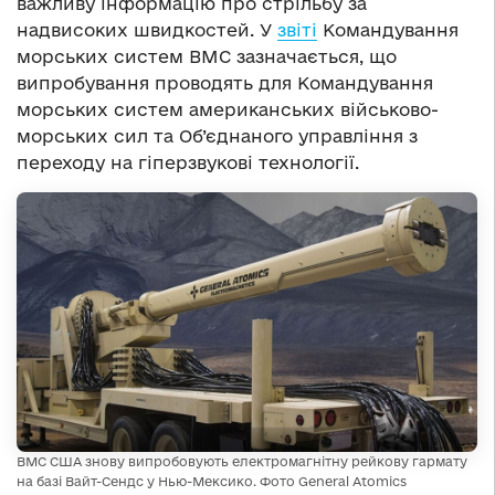
важливу інформацію про стрільбу за
надвисоких швидкостей. У
звіті
Командування
морських систем ВМС зазначається, що
випробування проводять для Командування
морських систем американських військово-
морських сил та Об’єднаного управління з
переходу на гіперзвукові технології.
ВМС США знову випробовують електромагнітну рейкову гармату
на базі Вайт-Сендс у Нью-Мексико. Фото General Atomics