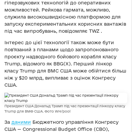
гіперзвукових технологій до оперативних
можливостей. Рейкова гармата, можливо,
служила високошвидкісною платформою для
запуску експериментальних корисних вантажів
під час випробувань, повідомляє TWZ .
Інтерес до цієї технології також може бути
пов’язаний з планами щодо запропонованого
проєкту надводного бойового корабля класу
Trump, відомого як BBG(X). Перший лінкор
класу Trump для ВМС США може обійтися більш
ніж у $20 млрд, випливає з оцінок Конгресу
США.
Президент США Дональд Трамп під час презентації лінкору класу
Trump для ВМФ США. Фото WH/pool
За
даними
Бюджетного управління Конгресу
США — Congressional Budget Office (CBO),