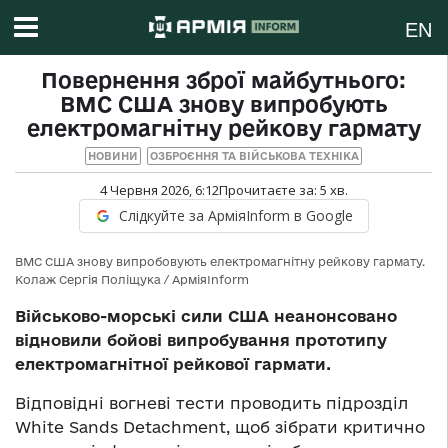
EN
Повернення зброї майбутнього:
ВМС США знову випробують
електромагнітну рейкову гармату
НОВИНИ
ОЗБРОЄННЯ ТА ВІЙСЬКОВА ТЕХНІКА
4 Червня 2026, 6:12
Прочитаєте за:
5
хв.
Слідкуйте за АрміяInform в Google
ВМС США знову випробовують електромагнітну рейкову гармату.
Колаж Сергія Поліщука / АрміяInform
Військово-морські сили США неанонсовано
відновили бойові випробування прототипу
електромагнітної рейкової гармати.
Відповідні вогневі тести проводить підрозділ
White Sands Detachment, щоб зібрати критично