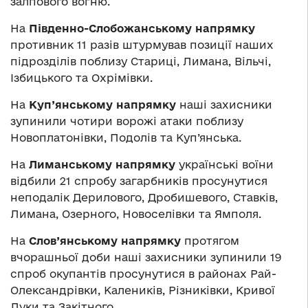
залпового вогню.
На
Південно-Слобожанському напрямку
противник 11 разів штурмував позиції наших
підрозділів поблизу Стариці, Лимана, Вільчі,
Ізбицького та Охрімівки.
На
Куп’янському напрямку
наші захисники
зупинили чотири ворожі атаки поблизу
Новоплатонівки, Подолів та Куп’янська.
На
Лиманському напрямку
українські воїни
відбили 21 спробу загарбників просунутися
неподалік Дерилового, Дробишевого, Ставків,
Лимана, Озерного, Новоселівки та Ямполя.
На
Слов’янському напрямку
протягом
вчорашньої доби наші захисники зупинили 19
спроб окупантів просунутися в районах Рай-
Олександрівки, Калеників, Різниківки, Кривої
Луки та Закітного.