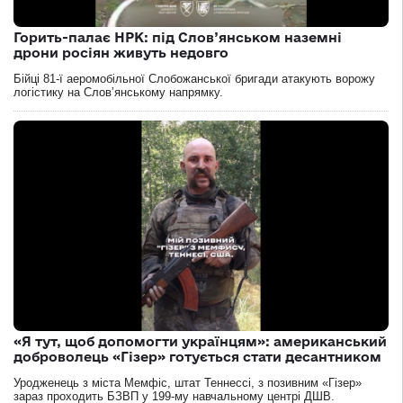
Горить-палає НРК: під Слов’янськом наземні
дрони росіян живуть недовго
Бійці 81-ї аеромобільної Слобожанської бригади атакують ворожу
логістику на Словʼянському напрямку.
«Я тут, щоб допомогти українцям»: американський
доброволець «Гізер» готується стати десантником
Уродженець з міста Мемфіс, штат Теннессі, з позивним «Гізер»
зараз проходить БЗВП у 199-му навчальному центрі ДШВ.