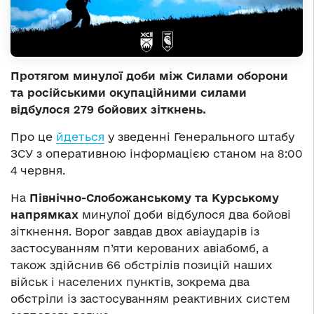
Протягом минулої доби між Силами оборони
та російськими окупаційними силами
відбулося 279 бойових зіткнень.
Про це
йдеться
у зведенні Генерального штабу
ЗСУ з оперативною інформацією станом на 8:00
4 червня.
На
Північно-Слобожанському та Курському
напрямках
минулої доби відбулося два бойові
зіткнення. Ворог завдав двох авіаударів із
застосуванням п’яти керованих авіабомб, а
також здійснив 66 обстрілів позицій наших
військ і населених пунктів, зокрема два
обстріли із застосуванням реактивних систем