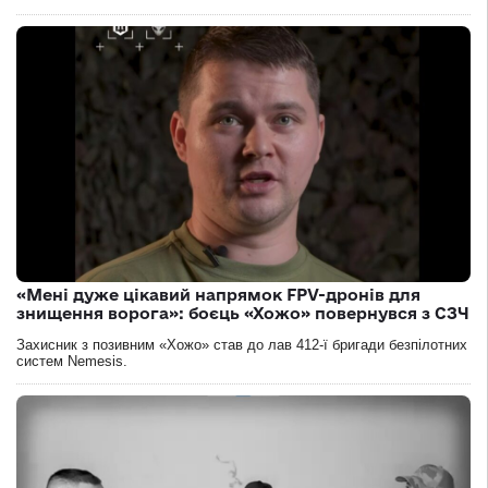
«Мені дуже цікавий напрямок FPV-дронів для
знищення ворога»: боєць «Хожо» повернувся з СЗЧ
Захисник з позивним «Хожо» став до лав 412-ї бригади безпілотних
систем Nemesis.