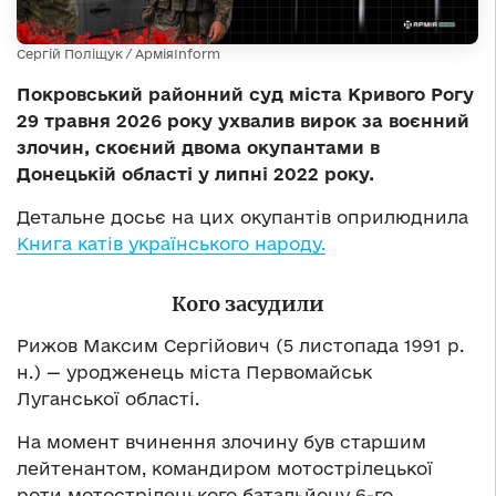
Сергій Поліщук / АрміяInform
Покровський районний суд міста Кривого Рогу
29 травня 2026 року ухвалив вирок за воєнний
злочин, скоєний двома окупантами в
Донецькій області у липні 2022 року.
Детальне досьє на цих окупантів оприлюднила
Книга катів українського народу.
Кого засудили
Рижов Максим Сергійович (5 листопада 1991 р.
н.) — уродженець міста Первомайськ
Луганської області.
На момент вчинення злочину був старшим
лейтенантом, командиром мотострілецької
роти мотострілецького батальйону 6-го