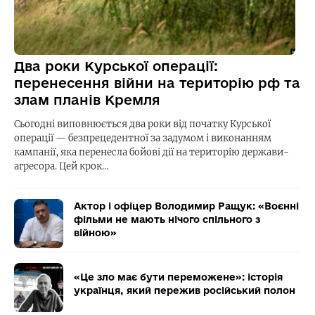
Два роки Курської операції:
перенесення війни на територію рф та
злам планів Кремля
Сьогодні виповнюється два роки від початку Курської
операції — безпрецедентної за задумом і виконанням
кампанії, яка перенесла бойові дії на територію держави-
агресора. Цей крок…
Актор і офіцер Володимир Ращук: «Воєнні
фільми не мають нічого спільного з
війною»
«Це зло має бути переможене»: історія
українця, який пережив російський полон