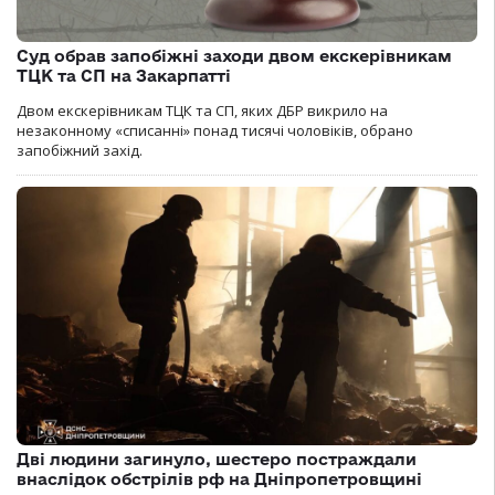
Суд обрав запобіжні заходи двом екскерівникам
ТЦК та СП на Закарпатті
Двом екскерівникам ТЦК та СП, яких ДБР викрило на
незаконному «списанні» понад тисячі чоловіків, обрано
запобіжний захід.
Дві людини загинуло, шестеро постраждали
внаслідок обстрілів рф на Дніпропетровщині