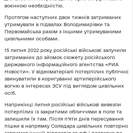
воєнною необхідністю.
Протягом наступних двох тижнів затриманих
утримували в підвалах Володимирівки та
Первомайська разом з іншими утримуваними
цивільними особами.
15 липня 2022 року російські військові залучили
затриманих до зйомок сюжету російського
державного інформаційного агентства «РИА
Новости». У відеоматеріалі потерпілих публічно
звинуватили в коригуванні артилерійського
вогню в інтересах ЗСУ під виглядом цивільних
осіб.
Наприкінці липня російські військові вивезли
потерпілих із закритими обличчями в поле та
залишили їх там. Після п’яти днів пересування
пішки в напрямку Соледара цивільних повторно
затримав інший підрозділ зс рф і доставив до