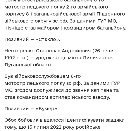
мотострілецького полку 2-го армійського
корпусу 8-ї загальновійськової армії Південного
військового округу зс рф. За даними ГУР МО,
пізніше став майором і командиром батальйону.
Позивний — «Стєкло».
Нестеренко Станіслав Андрійович (26 січня
1992 р. н.) — уродженець міста Лисичанськ
Луганської області.
Був військовослужбовцем 6-го
мотострілецького полку зс рф. За даними ГУР
МО, згодом дослужився до звання капітана та
став командиром артилерійського взводу.
Позивний — «Бумер».
Обох бойовиків вдалося ідентифікувати завдяки
тому, що 15 липня 2022 року російське