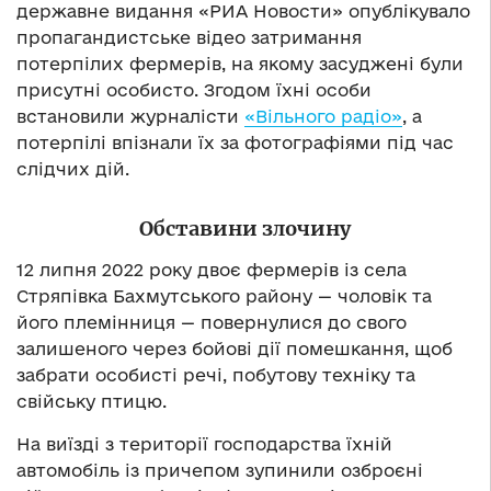
державне видання «РИА Новости» опублікувало
пропагандистське відео затримання
потерпілих фермерів, на якому засуджені були
присутні особисто. Згодом їхні особи
встановили журналісти
«Вільного радіо»
, а
потерпілі впізнали їх за фотографіями під час
слідчих дій.
Обставини злочину
12 липня 2022 року двоє фермерів із села
Стряпівка Бахмутського району — чоловік та
його племінниця — повернулися до свого
залишеного через бойові дії помешкання, щоб
забрати особисті речі, побутову техніку та
свійську птицю.
На виїзді з території господарства їхній
автомобіль із причепом зупинили озброєні