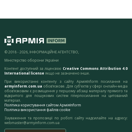
© 2018 - 2026, ІНФОРМАЦІЙНЕ АГЕНТСТВО,
Міністерство оборони України
Контент доступний за ліцензією
Creative Commons Attribution 4.0
International license
якщо не зазначено інше.
При використанні контенту з сайту АрміяInform посилання на
armyinform.com.ua
обов’язкове. Для суб’єктів у сфері онлайн-медіа
обов’язковим є розміщення у першому абзаці матеріалу прямого та
відкритого для пошукових систем гіперпосилання на цитований
матеріал.
Політика користування сайтом АрміяInform
Політика використання файлів cookie
Зауваження та пропозиції по роботі сайту надсилайте на адресу:
webmaster@armyinform.com.ua