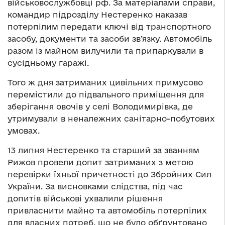
військовослужбовці рф. За матеріалами справи,
командир підрозділу Нестеренко наказав
потерпілим передати ключі від транспортного
засобу, документи та засоби зв’язку. Автомобіль
разом із майном вилучили та припаркували в
сусідньому гаражі.
Того ж дня затриманих цивільних примусово
перемістили до підвального приміщення для
зберігання овочів у селі Володимирівка, де
утримували в неналежних санітарно-побутових
умовах.
13 липня Нестеренко та старший за званням
Рижов провели допит затриманих з метою
перевірки їхньої причетності до Збройних Сил
України. За висновками слідства, під час
допитів військові ухвалили рішення
привласнити майно та автомобіль потерпілих
для власних потреб, що не було обґрунтовано