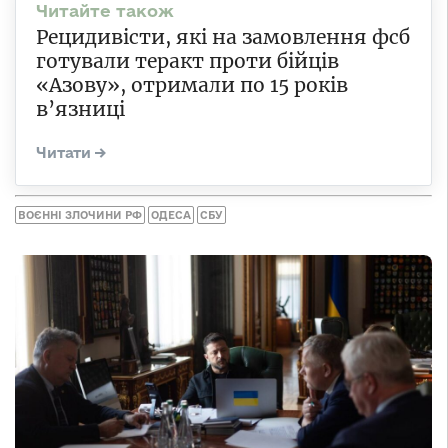
Рецидивісти, які на замовлення фсб
готували теракт проти бійців
«Азову», отримали по 15 років
в’язниці
ВОЄННІ ЗЛОЧИНИ РФ
ОДЕСА
СБУ