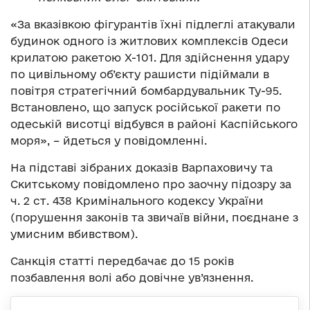
«За вказівкою фігурантів їхні підлеглі атакували
будинок одного із житлових комплексів Одеси
крилатою ракетою Х-101. Для здійснення удару
по цивільному об’єкту рашисти підіймали в
повітря стратегічний бомбардувальник Ту-95.
Встановлено, що запуск російської ракети по
одеській висотці відбувся в районі Каспійського
моря», – йдеться у повідомленні.
На підставі зібраних доказів Варпаховичу та
Скитському повідомлено про заочну підозру за
ч. 2 ст. 438 Кримінального кодексу України
(порушення законів та звичаїв війни, поєднане з
умисним вбивством).
Санкція статті передбачає до 15 років
позбавлення волі або довічне ув’язнення.