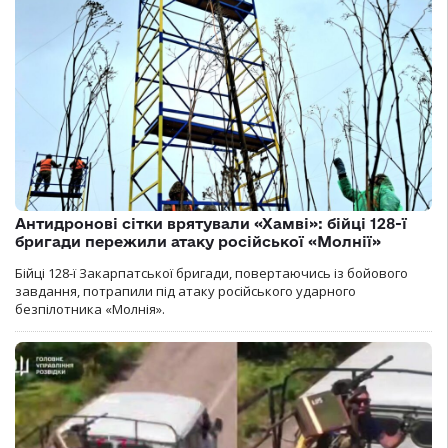
Антидронові сітки врятували «Хамві»: бійці 128-ї
бригади пережили атаку російської «Молнії»
Бійці 128-ї Закарпатської бригади, повертаючись із бойового
завдання, потрапили під атаку російського ударного
безпілотника «Молнія».