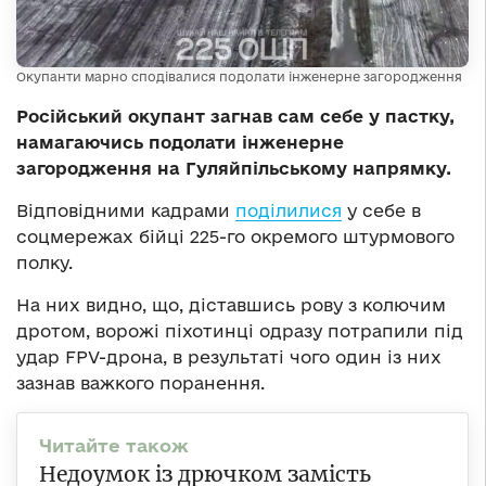
Окупанти марно сподівалися подолати інженерне загородження
Російський окупант загнав сам себе у пастку,
намагаючись подолати інженерне
загородження на Гуляйпільському напрямку.
Відповідними кадрами
поділилися
у себе в
соцмережах бійці 225-го окремого штурмового
полку.
На них видно, що, діставшись рову з колючим
дротом, ворожі піхотинці одразу потрапили під
удар FPV-дрона, в результаті чого один із них
зазнав важкого поранення.
Недоумок із дрючком замість