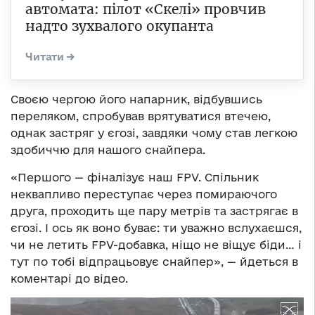
автомата: пілот «Скелі» провчив
надто зухвалого окупанта
Своєю чергою його напарник, відбувшись
переляком, спробував врятуватися втечею,
однак застряг у єгозі, завдяки чому став легкою
здобиччю для нашого снайпера.
«Першого — фіналізує наш FPV. Спільник
неквапливо переступає через помираючого
друга, проходить ще пару метрів та застрягає в
єгозі. І ось як воно буває: ти уважно вслухаєшся,
чи не летить FPV-добавка, ніщо не віщує біди… і
тут по тобі відпрацьовує снайпер», — йдеться в
коментарі до відео.