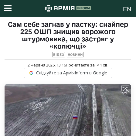
EN
Сам себе загнав у пастку: снайпер
225 ОШП знищив ворожого
штурмовика, що застряг у
«колючці»
ВІДЕО
НОВИНИ
2 Червня 2026, 13:16
Прочитаєте за:
< 1
хв.
Слідкуйте за АрміяInform в Google