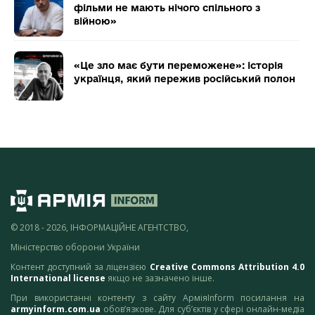
фільми не мають нічого спільного з
війною»
«Це зло має бути переможене»: історія
українця, який пережив російський полон
© 2018 - 2026, ІНФОРМАЦІЙНЕ АГЕНТСТВО,
Міністерство оборони України
Контент доступний за ліцензією
Creative Commons Attribution 4.0
International license
якщо не зазначено інше.
При використанні контенту з сайту АрміяInform посилання на
armyinform.com.ua
обов’язкове. Для суб’єктів у сфері онлайн-медіа