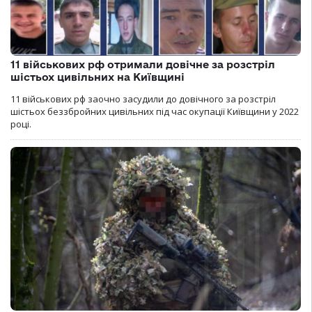
11 військових рф отримали довічне за розстріл
шістьох цивільних на Київщині
11 військових рф заочно засудили до довічного за розстріл
шістьох беззбройних цивільних під час окупації Київщини у 2022
році.