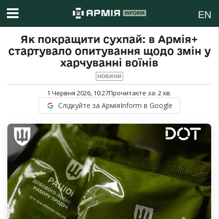
EN
Як покращити сухпай: в Армія+
стартувало опитування щодо змін у
харчуванні воїнів
НОВИНИ
1 Червня 2026, 10:27
Прочитаєте за:
2
хв.
Слідкуйте за АрміяInform в Google