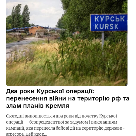
Два роки Курської операції:
перенесення війни на територію рф та
злам планів Кремля
Сьогодні виповнюється два роки від початку Курської
операції — безпрецедентної за задумом і виконанням
кампанії, яка перенесла бойові дії на територію держави-
агресора. Цей крок…