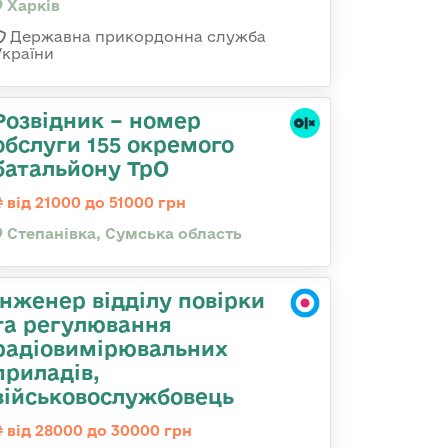
Харків
Державна прикордонна служба
України
Розвідник – номер
обслуги 155 окремого
батальйону ТрО
від 21000 до 51000 грн
Степанівка, Сумська область
Інженер відділу повірки
та регулювання
радіовимірювальних
приладів,
військовослужбовець
від 28000 до 30000 грн