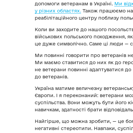
допомоги ветеранам в Україні.
Ми від
у різних областях.
Також працюємо над
реабілітаційного центру поблизу польс
Коли ви заходите до нашого посольств
військових польського походження, як
це дуже символічно. Саме ці люди — 
Ми повинні говорити про ветеранів н
Ми маємо ставитися до них як до герої
не ветерани повинні адаптуватися до 
до ветеранів.
Україна матиме величезну ветеранськ
Європи. І я переконаний: ветерани м
суспільства. Вони можуть бути його кі
навичкам, здатності брати відповідальн
Найгірше, що можна зробити, — це бо
негативні стереотипи. Навпаки, суспі