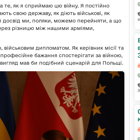
а те, як я сприймаю цю війну. Я постійно
ають свою державу, як діють військові, як
ий досвід ми, поляки, можемо перейняти, а що
ерез різницю між нашими арміями,
 військовим дипломатом. Як керівник місії та
 професійне бажання спостерігати за війною,
й вигляд мав би подібний сценарій для Польщі.