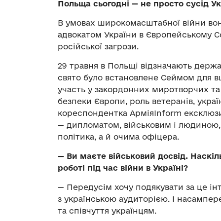
Польща сьогодні — не просто сусід Ук
В умовах широкомасштабної війни вон
адвокатом України в Європейському Со
російської загрози.
29 травня в Польщі відзначають держа
свято було встановлене Сеймом для в
участь у закордонних миротворчих та
безпеки Європи, роль ветеранів, украї
кореспондентка АрміяInform ексклюз
— дипломатом, військовим і людиною,
політика, а й очима офіцера.
— Ви маєте військовий досвід. Наскі
роботі під час війни в Україні?
— Передусім хочу подякувати за це ін
з українською аудиторією. І насампер
та співчуття українцям.