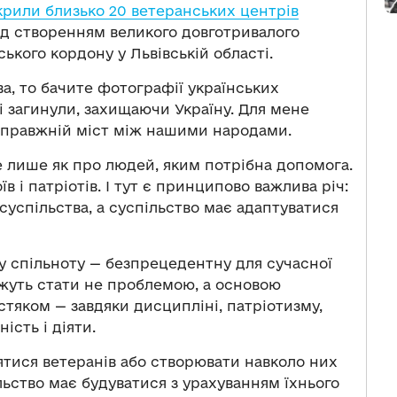
крили близько 20 ветеранських центрів
 створенням великого довготривалого
ького кордону у Львівській області.
а, то бачите фотографії українських
і загинули, захищаючи Україну. Для мене
справжній міст між нашими народами.
е лише як про людей, яким потрібна допомога.
в і патріотів. І тут є принципово важлива річ:
суспільства, а суспільство має адаптуватися
у спільноту — безпрецедентну для сучасної
ожуть стати не проблемою, а основою
стяком — завдяки дисципліні, патріотизму,
ість і діяти.
ятися ветеранів або створювати навколо них
льство має будуватися з урахуванням їхнього