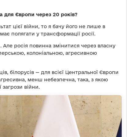
а для Європи через 20 років?
ат цієї війни, то я бачу його не лише в
має полягати у трансформації росії.
. Але росія повинна змінитися через власну
перською, колоніальною, агресивною
нців, білорусів — для всієї Центральної Європи
гресивна, менш небезпечна, така, з якою
 загрози війни.