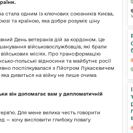
раїни.
а стала одним із ключових союзників Києва,
юзі та країною, яка добре розуміє ціну
вний День ветеранів дій за кордоном. Це
шанування військовослужбовців, які брали
 військових місіях. Про трансформацію
нсько-польські відносини та майбутнє росії
ивно поспілкувалася з Пйотром Лукасєвичем
 яка дивиться на війну не лише очима
льки він допомагає вам у дипломатичній
терв’ю. Для мене велика честь говорити
ед — хочу висловити глибоку повагу