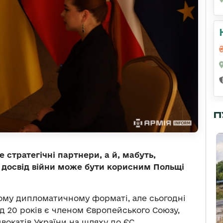
П
 стратегічні партнери, а й, мабуть,
 досвід війни може бути корисним Польщі
ому дипломатичному форматі, але сьогодні
д 20 років є членом Європейського Союзу,
вокатів України на шляху до ЄС.