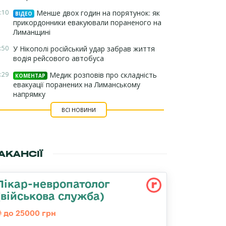
:10
Менше двох годин на порятунок: як
ВІДЕО
прикордонники евакуювали пораненого на
Лиманщині
:50
У Нікополі російський удар забрав життя
водія рейсового автобуса
:29
Медик розповів про складність
КОМЕНТАР
евакуації поранених на Лиманському
напрямку
ВСІ НОВИНИ
АКАНСІЇ
Лікар-невропатолог
(військова служба)
до 25000 грн