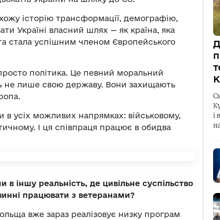
схожу історію трансформації, демографію,
ти Україні власний шлях — як країна, яка
та стала успішним членом Європейського
Д
п
т
 просто політика. Це певний моральний
К
ть не лише свою державу. Вони захищають
ропа.
С
К
 в усіх можливих напрямках: військовому,
і 
н
ичному. І ця співпраця працює в обидва
и в іншу реальність, де цивільне суспільство
винні працювати з ветеранами?
ольща вже зараз реалізовує низку програм