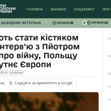
ГОЛОВНА
ВАКАНСІЇ
СОЦЗАХИСТ
ПРО 
ДОВІДНИК ВЕТЕРАНА
ть стати кістяком
16
інтерв’ю з Пйотром
про війну, Польщу
16
утнє Європи
ЕРВ`Ю
НОВИНИ
16
Слідкуйте за АрміяInform в Google
хв.
15
15