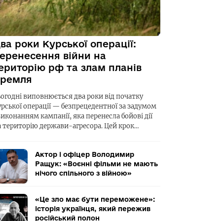
ва роки Курської операції:
еренесення війни на
ериторію рф та злам планів
ремля
ьогодні виповнюється два роки від початку
урської операції — безпрецедентної за задумом
виконанням кампанії, яка перенесла бойові дії
а територію держави-агресора. Цей крок…
Актор і офіцер Володимир
Ращук: «Воєнні фільми не мають
нічого спільного з війною»
«Це зло має бути переможене»:
історія українця, який пережив
російський полон