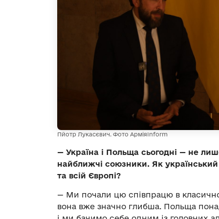
Пйотр Лукасєвич. Фото АрміяInform
— Україна і Польща сьогодні — не лише
найближчі союзники. Як український
та всій Європі?
— Ми почали цю співпрацю в класичн
вона вже значно глибша. Польща пона
і ми бачимо себе одним із головних ад