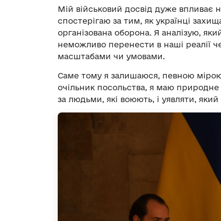
Мій військовий досвід дуже впливає н
спостерігаю за тим, як українці захищ
організована оборона. Я аналізую, як
неможливо перенести в наші реалії ч
масштабами чи умовами.
Саме тому я залишаюся, певною мірою,
очільник посольства, я маю природне
за людьми, які воюють, і уявляти, яки