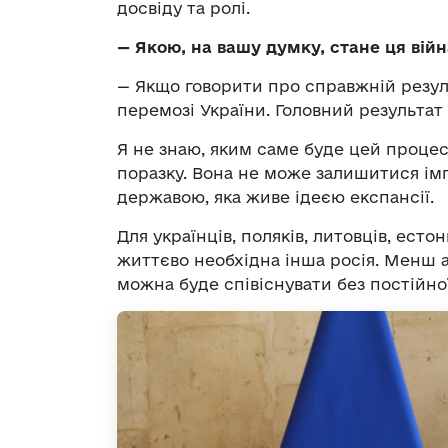
досвіду та ролі.
— Якою, на вашу думку, стане ця війн
— Якщо говорити про справжній результ
перемозі України. Головний результат 
Я не знаю, яким саме буде цей процес
поразку. Вона не може залишитися ім
державою, яка живе ідеєю експансії.
Для українців, поляків, литовців, есто
життєво необхідна інша росія. Менш а
можна буде співіснувати без постійної