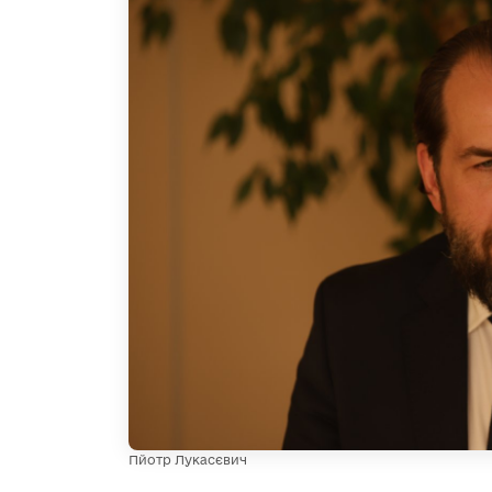
Пйотр Лукасєвич