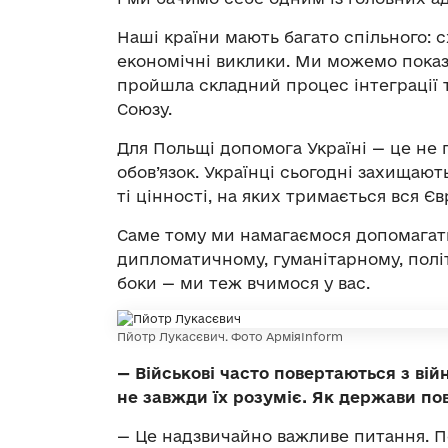
Наші країни мають багато спільного: 
економічні виклики. Ми можемо показа
пройшла складний процес інтеграції 
Союзу.
Для Польщі допомога Україні — це не
обов’язок. Українці сьогодні захищаю
ті цінності, на яких тримається вся Єв
Саме тому ми намагаємося допомагати
дипломатичному, гуманітарному, політ
боки — ми теж вчимося у вас.
Пйотр Лукасєвич. Фото АрміяInform
— Військові часто повертаються з війн
не завжди їх розуміє. Як держави по
— Це надзвичайно важливе питання. П