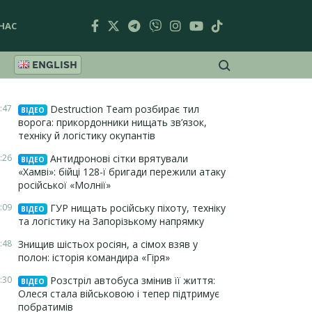
НАС
ENGLISH
:47
Destruction Team розбирає тил
ВІДЕО
ворога: прикордонники нищать зв’язок,
техніку й логістику окупантів
:26
Антидронові сітки врятували
ВІДЕО
«Хамві»: бійці 128-ї бригади пережили атаку
російської «Молнії»
:09
ГУР нищать російську піхоту, техніку
ВІДЕО
та логістику на Запорізькому напрямку
:48
Знищив шістьох росіян, а сімох взяв у
полон: історія командира «Гіря»
:30
Розстріл автобуса змінив її життя:
ВІДЕО
Олеся стала військовою і тепер підтримує
побратимів