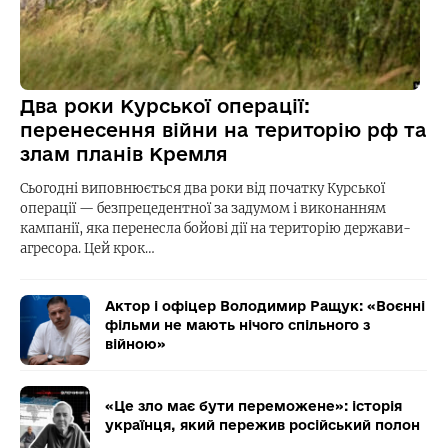
Два роки Курської операції:
перенесення війни на територію рф та
злам планів Кремля
Сьогодні виповнюється два роки від початку Курської
операції — безпрецедентної за задумом і виконанням
кампанії, яка перенесла бойові дії на територію держави-
агресора. Цей крок…
Актор і офіцер Володимир Ращук: «Воєнні
фільми не мають нічого спільного з
війною»
«Це зло має бути переможене»: історія
українця, який пережив російський полон