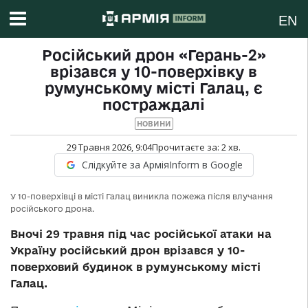
EN
Російський дрон «Герань-2»
врізався у 10-поверхівку в
румунському місті Галац, є
постраждалі
НОВИНИ
29 Травня 2026, 9:04
Прочитаєте за:
2
хв.
Слідкуйте за АрміяInform в Google
У 10-поверхівці в місті Галац виникла пожежа після влучання
російського дрона.
Вночі 29 травня під час російської атаки на
Україну російський дрон врізався у 10-
поверховий будинок в румунському місті
Галац.