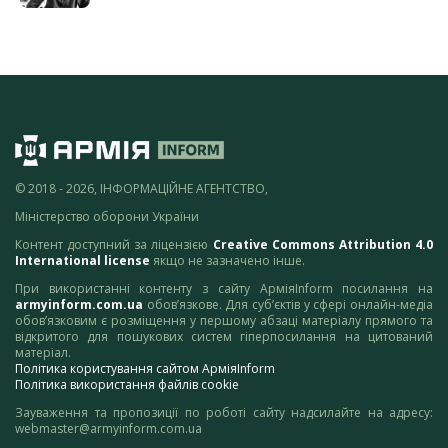
© 2018 - 2026, ІНФОРМАЦІЙНЕ АГЕНТСТВО,
Міністерство оборони України
Контент доступний за ліцензією
Creative Commons Attribution 4.0
International license
якщо не зазначено інше.
При використанні контенту з сайту АрміяInform посилання на
armyinform.com.ua
обов’язкове. Для суб’єктів у сфері онлайн-медіа
обов’язковим є розміщення у першому абзаці матеріалу прямого та
відкритого для пошукових систем гіперпосилання на цитований
матеріал.
Політика користування сайтом АрміяInform
Політика використання файлів cookie
Зауваження та пропозиції по роботі сайту надсилайте на адресу:
webmaster@armyinform.com.ua