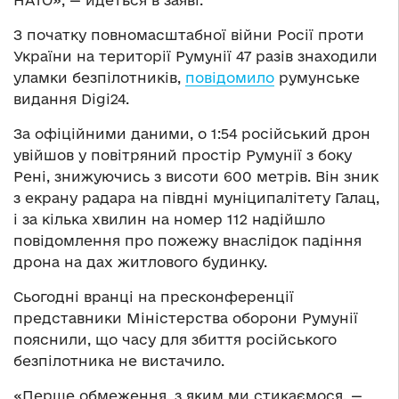
З початку повномасштабної війни Росії проти
України на території Румунії 47 разів знаходили
уламки безпілотників,
повідомило
румунське
видання Digi24.
За офіційними даними, о 1:54 російський дрон
увійшов у повітряний простір Румунії з боку
Рені, знижуючись з висоти 600 метрів. Він зник
з екрану радара на півдні муніципалітету Галац,
і за кілька хвилин на номер 112 надійшло
повідомлення про пожежу внаслідок падіння
дрона на дах житлового будинку.
Сьогодні вранці на пресконференції
представники Міністерства оборони Румунії
пояснили, що часу для збиття російського
безпілотника не вистачило.
«Перше обмеження, з яким ми стикаємося, —