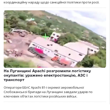
координаційну нараду щодо санкційної політики проти росії.
На Луганщині Apachi розгромили логістику
окупантів: уражено електростанцію, АЗС і
транспорт
Оператори ББпС Apachi 81-ї окремої аеромобільної
Слобожанської бригади на Луганщині завдали ударів по
ключових об’єктах логістики російських військ.