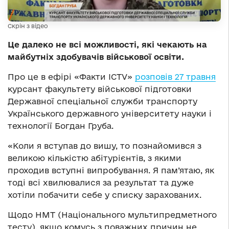
Скрін з відео
Це далеко не всі можливості, які чекають на
майбутніх здобувачів військової освіти.
Про це в ефірі «Факти ICTV»
розповів 27 травня
курсант факультету військової підготовки
Державної спеціальної служби транспорту
Українського державного університету науки і
технології Богдан Груба.
«Коли я вступав до вишу, то познайомився з
великою кількістю абітурієнтів, з якими
проходив вступні випробування. Я пам’ятаю, як
тоді всі хвилювалися за результат та дуже
хотіли побачити себе у списку зарахованих.
Щодо НМТ (Національного мультипредметного
тесту), якщо комусь з поважних причин не