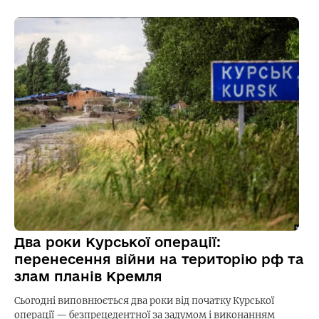
Два роки Курської операції:
перенесення війни на територію рф та
злам планів Кремля
Сьогодні виповнюється два роки від початку Курської
операції — безпрецедентної за задумом і виконанням