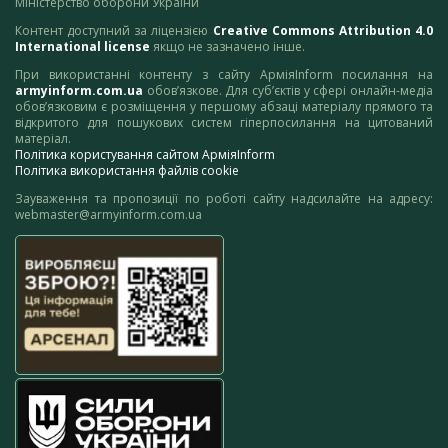
Міністерство оборони України
Контент доступний за ліцензією
Creative Commons Attribution 4.0
International license
якщо не зазначено інше.
При використанні контенту з сайту АрміяInform посилання на
armyinform.com.ua
обов’язкове. Для суб’єктів у сфері онлайн-медіа
обов’язковим є розміщення у першому абзаці матеріалу прямого та
відкритого для пошукових систем гіперпосилання на цитований
матеріал.
Політика користування сайтом АрміяInform
Політика використання файлів cookie
Зауваження та пропозиції по роботі сайту надсилайте на адресу:
webmaster@armyinform.com.ua