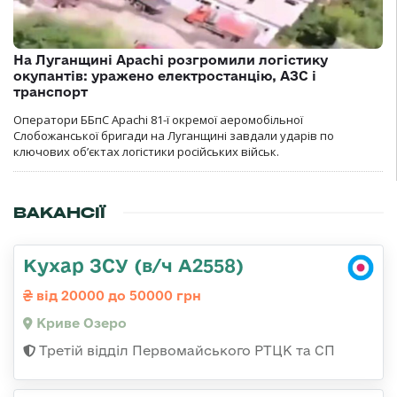
На Луганщині Apachi розгромили логістику
окупантів: уражено електростанцію, АЗС і
транспорт
Оператори ББпС Apachi 81-ї окремої аеромобільної
Слобожанської бригади на Луганщині завдали ударів по
ключових об’єктах логістики російських військ.
ВАКАНСІЇ
Кухар ЗСУ (в/ч А2558)
від 20000 до 50000 грн
Криве Озеро
Третій відділ Первомайського РТЦК та СП