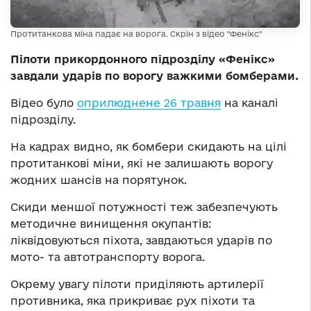
Протитанкова міна падає на ворога. Скрін з відео "Фенікс"
Пілоти прикордонного підрозділу «Фенікс»
завдали ударів по ворогу важкими бомберами.
Відео було
оприлюднене 26 травня
на каналі
підрозділу.
На кадрах видно, як бомбери скидають на цілі
протитанкові міни, які не залишають ворогу
жодних шансів на порятунок.
Скиди меншої потужності теж забезпечують
методичне винищення окупантів:
ліквідовуються піхота, завдаються ударів по
мото- та автотранспорту ворога.
Окрему увагу пілоти приділяють артилерії
противника, яка прикриває рух піхоти та