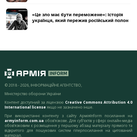
«Це зло має бути переможене»: історія
українця, який пережив російський полон
© 2018 - 2026, ІНФОРМАЦІЙНЕ АГЕНТСТВО,
Міністерство оборони України
Контент доступний за ліцензією
Creative Commons Attribution 4.0
International license
якщо не зазначено інше.
При використанні контенту з сайту АрміяInform посилання на
armyinform.com.ua
обов’язкове. Для суб’єктів у сфері онлайн-медіа
обов’язковим є розміщення у першому абзаці матеріалу прямого та
відкритого для пошукових систем гіперпосилання на цитований
матеріал.