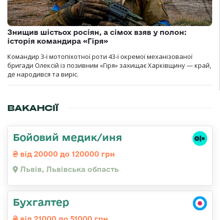
Знищив шістьох росіян, а сімох взяв у полон:
історія командира «Гіря»
Командир 3-ї мотопіхотної роти 43-ї окремої механізованої
бригади Олексій із позивним «Гіря» захищає Харківщину — край,
де народився та виріс.
ВАКАНСІЇ
Бойовий медик/иня
від 20000 до 120000 грн
Львів, Львівська область
Бухгалтер
від 21000 до 51000 грн