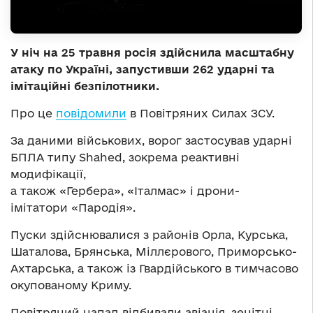
У ніч на 25 травня росія здійснила масштабну
атаку по Україні, запустивши 262 ударні та
імітаційні безпілотники.
Про це
повідомили
в Повітряних Силах ЗСУ.
За даними військових, ворог застосував ударні
БПЛА типу Shahed, зокрема реактивні
модифікації,
а також «Гербера», «Італмас» і дрони-
імітатори «Пародія».
Пуски здійснювалися з районів Орла, Курська,
Шаталова, Брянська, Міллєрового, Приморсько-
Ахтарська, а також із Гвардійського в тимчасово
окупованому Криму.
Повітряний напад відбивали авіація, зенітні