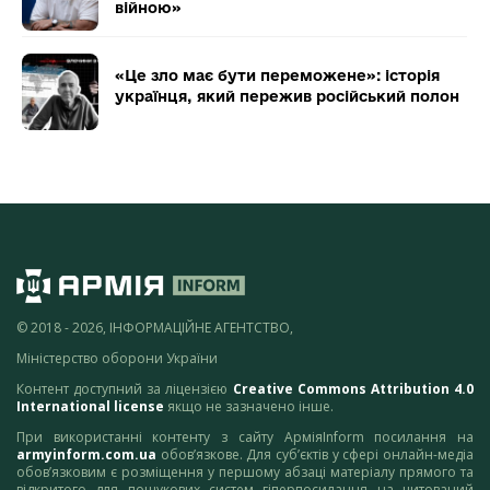
війною»
«Це зло має бути переможене»: історія
українця, який пережив російський полон
© 2018 - 2026, ІНФОРМАЦІЙНЕ АГЕНТСТВО,
Міністерство оборони України
Контент доступний за ліцензією
Creative Commons Attribution 4.0
International license
якщо не зазначено інше.
При використанні контенту з сайту АрміяInform посилання на
armyinform.com.ua
обов’язкове. Для суб’єктів у сфері онлайн-медіа
обов’язковим є розміщення у першому абзаці матеріалу прямого та
відкритого для пошукових систем гіперпосилання на цитований