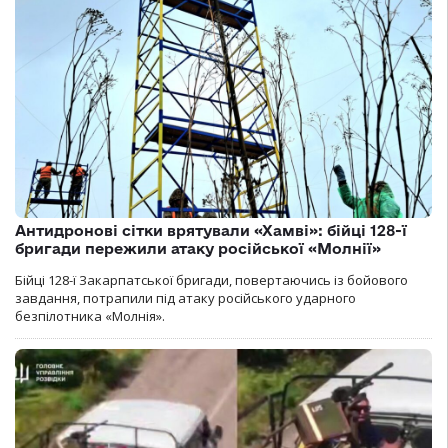
Антидронові сітки врятували «Хамві»: бійці 128-ї
бригади пережили атаку російської «Молнії»
Бійці 128-ї Закарпатської бригади, повертаючись із бойового
завдання, потрапили під атаку російського ударного
безпілотника «Молнія».