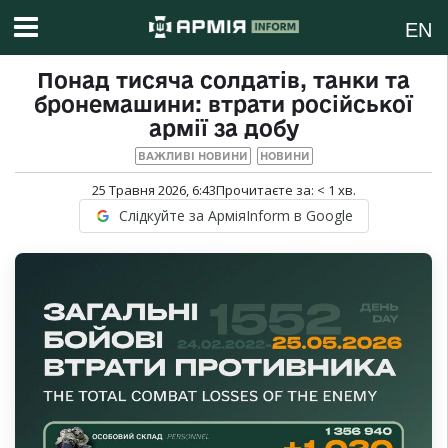
EN
Понад тисяча солдатів, танки та
бронемашини: втрати російської
армії за добу
ВАЖЛИВІ НОВИНИ
НОВИНИ
25 Травня 2026, 6:43
Прочитаєте за:
< 1
хв.
Слідкуйте за АрміяInform в Google