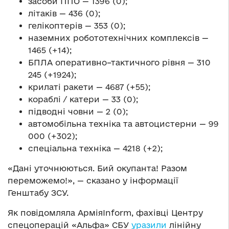
засоби ППО — 1396 (0);
літаків — 436 (0);
гелікоптерів — 353 (0);
наземних робототехнічних комплексів —
1465 (+14);
БПЛА оперативно–тактичного рівня — 310
245 (+1924);
крилаті ракети — 4687 (+55);
кораблі / катери — 33 (0);
підводні човни — 2 (0);
автомобільна техніка та автоцистерни — 99
000 (+302);
спеціальна техніка — 4218 (+2);
«Дані уточнюються. Бий окупанта! Разом
переможемо!», — сказано у інформації
Генштабу ЗСУ.
Як повідомляла АрміяInform, фахівці Центру
спецоперацій «Альфа» СБУ
уразили
лінійну