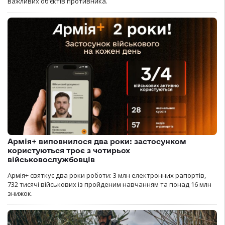
важливих об’єктів противника.
Армія+ виповнилося два роки: застосунком
користуються троє з чотирьох
військовослужбовців
Армія+ святкує два роки роботи: 3 млн електронних рапортів,
732 тисячі військових із пройденим навчанням та понад 16 млн
знижок.