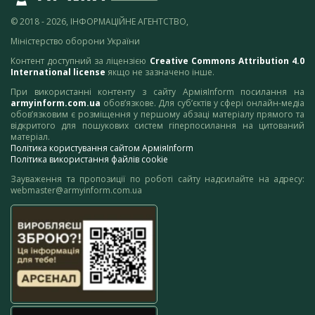
© 2018 - 2026, ІНФОРМАЦІЙНЕ АГЕНТСТВО,
Міністерство оборони України
Контент доступний за ліцензією
Creative Commons Attribution 4.0
International license
якщо не зазначено інше.
При використанні контенту з сайту АрміяInform посилання на
armyinform.com.ua
обов’язкове. Для суб’єктів у сфері онлайн-медіа
обов’язковим є розміщення у першому абзаці матеріалу прямого та
відкритого для пошукових систем гіперпосилання на цитований
матеріал.
Політика користування сайтом АрміяInform
Політика використання файлів cookie
Зауваження та пропозиції по роботі сайту надсилайте на адресу:
webmaster@armyinform.com.ua