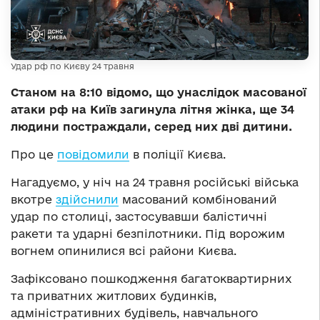
Удар рф по Києву 24 травня
Станом на 8:10 відомо, що унаслідок масованої
атаки рф на Київ загинула літня жінка, ще 34
людини постраждали, серед них дві дитини.
Про це
повідомили
в поліції Києва.
Нагадуємо, у ніч на 24 травня російські війська
вкотре
здійснили
масований комбінований
удар по столиці, застосувавши балістичні
ракети та ударні безпілотники. Під ворожим
вогнем опинилися всі райони Києва.
Зафіксовано пошкодження багатоквартирних
та приватних житлових будинків,
адміністративних будівель, навчального