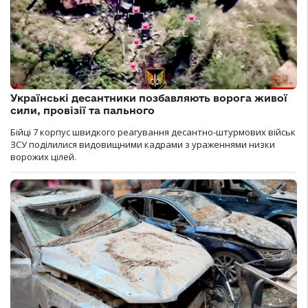
Українські десантники позбавляють ворога живої
сили, провізії та пального
Бійці 7 корпус швидкого реагування десантно-штурмових військ
ЗСУ поділилися видовищними кадрами з ураженнями низки
ворожих цілей.