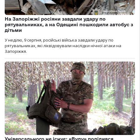
На Запоріжжі росіяни завдали удару по
рятувальниках, а на Одещині пошкодили автобус з
дітьми
У неділю, 9 серпня, російські війська завдали удару по
рятувальниках, які ліквідовували наслідки нічної атаки на
Запоріжжя.
Універсального не існує: «Вуду» поділився