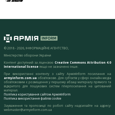
© 2018 - 2026, ІНФОРМАЦІЙНЕ АГЕНТСТВО,
Міністерство оборони України
Контент доступний за ліцензією
Creative Commons Attribution 4.0
International license
якщо не зазначено інше.
При використанні контенту з сайту АрміяInform посилання на
armyinform.com.ua
обов’язкове. Для суб’єктів у сфері онлайн-медіа
обов’язковим є розміщення у першому абзаці матеріалу прямого та
відкритого для пошукових систем гіперпосилання на цитований
матеріал.
Політика користування сайтом АрміяInform
Політика використання файлів cookie
Зауваження та пропозиції по роботі сайту надсилайте на адресу:
webmaster@armyinform.com.ua