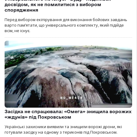
досвідом, як не помилитися з вибором
спорядження
Перед вибором екіпірування для виконання бойових завдань
варто пам’ятати, що універсального комплекту, який підійде
всім, не існує.
Засідка не спрацювала: «Омега» знищила ворожих
«ждунів» під Покровськом
Українські захисники виявили та знищили ворожі дрони, які
готували засідку на одному з териконів під Покровськом.