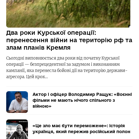
Два роки Курської операції:
перенесення війни на територію рф та
злам планів Кремля
Сьогодні виповнюється два роки від початку Курської
операції — безпрецедентної за задумом і виконанням
кампанії, яка перенесла бойові дії на територію держави-
агресора. Цей крок…
Актор і офіцер Володимир Ращук: «Воєнні
фільми не мають нічого спільного з
війною»
«Це зло має бути переможене»: історія
українця, який пережив російський полон