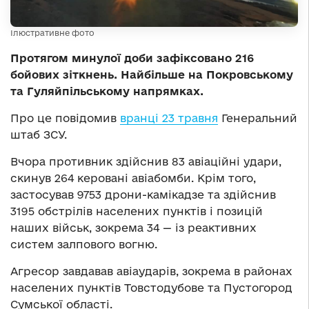
Ілюстративне фото
Протягом минулої доби зафіксовано 216
бойових зіткнень. Найбільше на Покровському
та Гуляйпільському напрямках.
Про це повідомив
вранці 23 травня
Генеральний
штаб ЗСУ.
Вчора противник здійснив 83 авіаційні удари,
скинув 264 керовані авіабомби. Крім того,
застосував 9753 дрони-камікадзе та здійснив
3195 обстрілів населених пунктів і позицій
наших військ, зокрема 34 — із реактивних
систем залпового вогню.
Агресор завдавав авіаударів, зокрема в районах
населених пунктів Товстодубове та Пустогород
Сумської області.