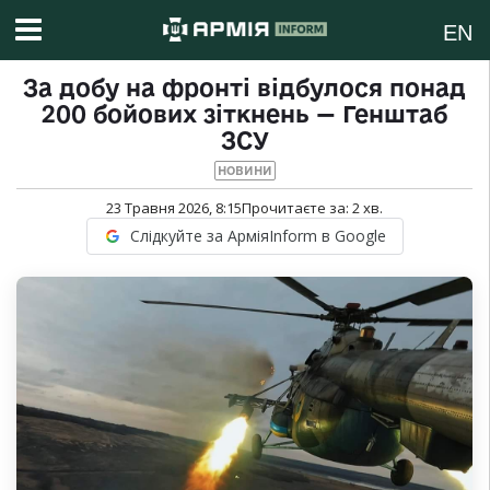
EN
За добу на фронті відбулося понад
200 бойових зіткнень — Генштаб
ЗСУ
НОВИНИ
23 Травня 2026, 8:15
Прочитаєте за:
2
хв.
Слідкуйте за АрміяInform в Google