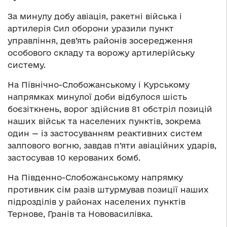
За минулу добу авіація, ракетні війська і
артилерія Сил оборони уразили пункт
управління, дев’ять районів зосередження
особового складу та ворожу артилерійську
систему.
На Північно-Слобожанському і Курському
напрямках минулої доби відбулося шість
боєзіткнень, ворог здійснив 81 обстріл позицій
наших військ та населених пунктів, зокрема
один — із застосуванням реактивних систем
залпового вогню, завдав п’яти авіаційних ударів,
застосував 10 керованих бомб.
На Південно-Слобожанському напрямку
противник сім разів штурмував позиції наших
підрозділів у районах населених пунктів
Тернове, Гранів та Нововасилівка.