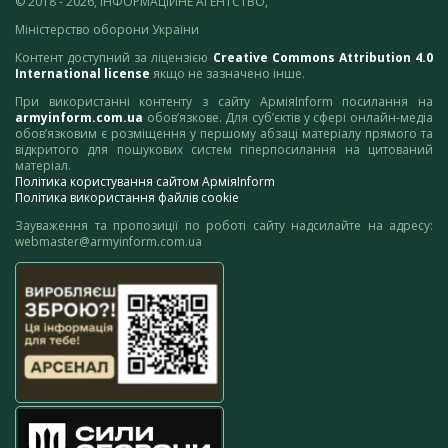
© 2018 - 2026, ІНФОРМАЦІЙНЕ АГЕНТСТВО,
Міністерство оборони України
Контент доступний за ліцензією
Creative Commons Attribution 4.0
International license
якщо не зазначено інше.
При використанні контенту з сайту АрміяInform посилання на
armyinform.com.ua
обов’язкове. Для суб’єктів у сфері онлайн-медіа
обов’язковим є розміщення у першому абзаці матеріалу прямого та
відкритого для пошукових систем гіперпосилання на цитований
матеріал.
Політика користування сайтом АрміяInform
Політика використання файлів cookie
Зауваження та пропозиції по роботі сайту надсилайте на адресу:
webmaster@armyinform.com.ua