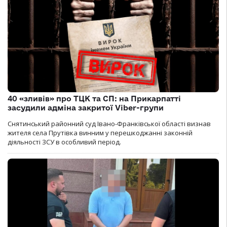
40 «зливів» про ТЦК та СП: на Прикарпатті
засудили адміна закритої Viber-групи
Снятинський районний суд Івано-Франківської області визнав
жителя села Прутівка винним у перешкоджанні законній
діяльності ЗСУ в особливий період.