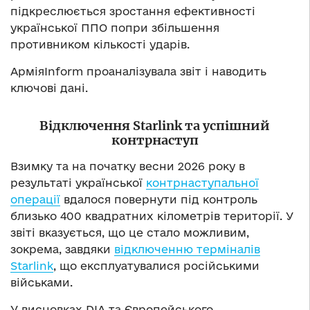
підкреслюється зростання ефективності
української ППО попри збільшення
противником кількості ударів.
АрміяInform проаналізувала звіт і наводить
ключові дані.
Відключення
Starlink
та успішний
контрнаступ
Взимку та на початку весни 2026 року в
результаті української
контрнаступальної
операції
вдалося повернути під контроль
близько 400 квадратних кілометрів території. У
звіті вказується, що це стало можливим,
зокрема, завдяки
відключенню терміналів
Starlink
, що експлуатувалися російськими
військами.
У висновках DIA та Європейського