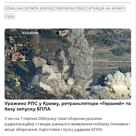
STARLINK
ВТРАТИ ВОРОГА
ПЕНТАГОН
ППО
СИТУАЦІЯ НА ФРОНТІ
США
Уражено РЛС у Криму, ретранслятори «Гераней» та
базу запуску БПЛА
У ніч на 7 серпня 2026 року Сили оборони уразили
радіолокаційну станцію раннього виявлення поблизу Оленівки і
місце зберігання, підготовки і пуску ударних БПЛА.