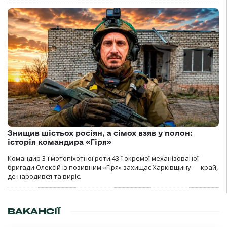
Знищив шістьох росіян, а сімох взяв у полон:
історія командира «Гіря»
Командир 3-ї мотопіхотної роти 43-ї окремої механізованої
бригади Олексій із позивним «Гіря» захищає Харківщину — край,
де народився та виріс.
ВАКАНСІЇ