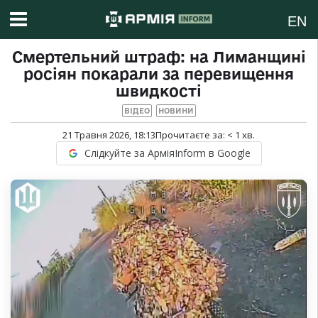
EN
Смертельний штраф: на Лиманщині
росіян покарали за перевищення
швидкості
ВІДЕО
НОВИНИ
21 Травня 2026, 18:13
Прочитаєте за:
< 1
хв.
Слідкуйте за АрміяInform в Google