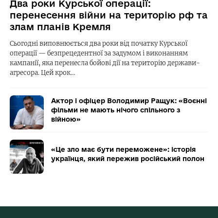
Два роки Курської операції:
перенесення війни на територію рф та
злам планів Кремля
Сьогодні виповнюється два роки від початку Курської
операції — безпрецедентної за задумом і виконанням
кампанії, яка перенесла бойові дії на територію держави-
агресора. Цей крок…
Актор і офіцер Володимир Ращук: «Воєнні
фільми не мають нічого спільного з
війною»
«Це зло має бути переможене»: історія
українця, який пережив російський полон