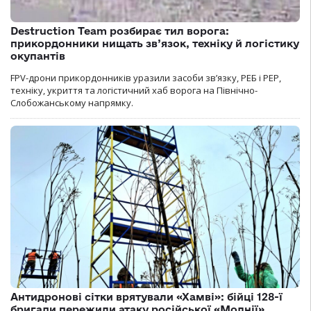
Destruction Team розбирає тил ворога:
прикордонники нищать зв’язок, техніку й логістику
окупантів
FPV-дрони прикордонників уразили засоби зв’язку, РЕБ і РЕР,
техніку, укриття та логістичний хаб ворога на Північно-
Слобожанському напрямку.
Антидронові сітки врятували «Хамві»: бійці 128-ї
бригади пережили атаку російської «Молнії»