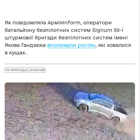
Як повідомляла АрміяInform, оператори
батальйону безпілотних систем Signum 59-ї
штурмової бригади безпілотних систем імені
Якова Гандзюка
вполювали росіян
, які ховалися
в кущах.
59 БРИГАДА
SIGNUM