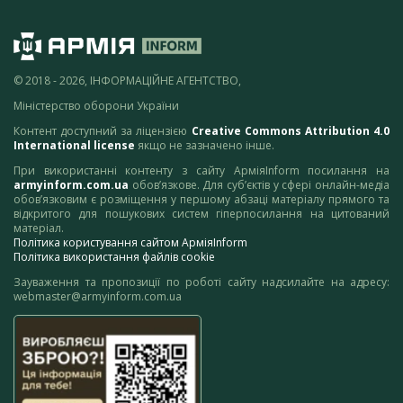
© 2018 - 2026, ІНФОРМАЦІЙНЕ АГЕНТСТВО,
Міністерство оборони України
Контент доступний за ліцензією
Creative Commons Attribution 4.0
International license
якщо не зазначено інше.
При використанні контенту з сайту АрміяInform посилання на
armyinform.com.ua
обов’язкове. Для суб’єктів у сфері онлайн-медіа
обов’язковим є розміщення у першому абзаці матеріалу прямого та
відкритого для пошукових систем гіперпосилання на цитований
матеріал.
Політика користування сайтом АрміяInform
Політика використання файлів cookie
Зауваження та пропозиції по роботі сайту надсилайте на адресу:
webmaster@armyinform.com.ua