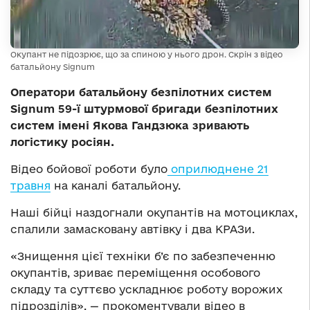
Окупант не підозрює, що за спиною у нього дрон. Скрін з відео
батальйону Signum
Оператори батальйону безпілотних систем
Signum 59-ї штурмової бригади безпілотних
систем імені Якова Гандзюка зривають
логістику росіян.
Відео бойової роботи було
оприлюднене 21
травня
на каналі батальйону.
Наші бійці наздогнали окупантів на мотоциклах,
спалили замасковану автівку і два КРАЗи.
«Знищення цієї техніки б’є по забезпеченню
окупантів, зриває переміщення особового
складу та суттєво ускладнює роботу ворожих
підрозділів», — прокоментували відео в