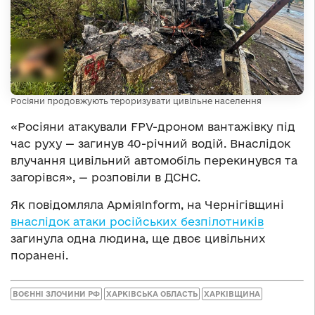
Росіяни продовжують тероризувати цивільне населення
«Росіяни атакували FPV-дроном вантажівку під
час руху — загинув 40-річний водій. Внаслідок
влучання цивільний автомобіль перекинувся та
загорівся», — розповіли в ДСНС.
Як повідомляла АрміяInform, на Чернігівщині
внаслідок атаки російських безпілотників
загинула одна людина, ще двоє цивільних
поранені.
ВОЄННІ ЗЛОЧИНИ РФ
ХАРКІВСЬКА ОБЛАСТЬ
ХАРКІВЩИНА