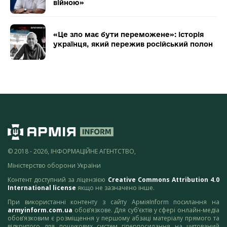
війною»
«Це зло має бути переможене»: історія
українця, який пережив російський полон
© 2018 - 2026, ІНФОРМАЦІЙНЕ АГЕНТСТВО,
Міністерство оборони України
Контент доступний за ліцензією
Creative Commons Attribution 4.0
International license
якщо не зазначено інше.
При використанні контенту з сайту АрміяInform посилання на
armyinform.com.ua
обов’язкове. Для суб’єктів у сфері онлайн-медіа
обов’язковим є розміщення у першому абзаці матеріалу прямого та
відкритого для пошукових систем гіперпосилання на цитований