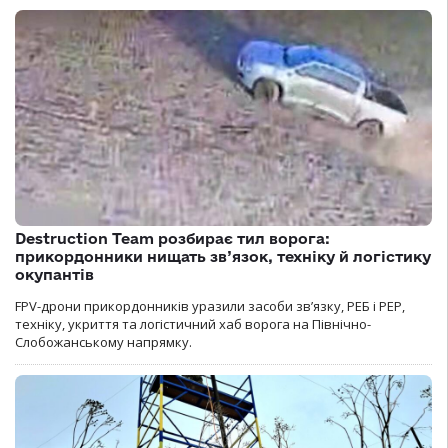
Destruction Team розбирає тил ворога:
прикордонники нищать зв’язок, техніку й логістику
окупантів
FPV-дрони прикордонників уразили засоби зв’язку, РЕБ і РЕР,
техніку, укриття та логістичний хаб ворога на Північно-
Слобожанському напрямку.