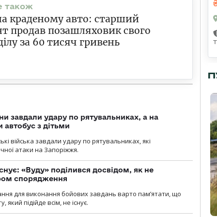
на краденому авто: старший
т продав позашляховик свого
ділу за 60 тисяч гривень
П
ни завдали удару по рятувальниках, а на
 автобус з дітьми
йські війська завдали удару по рятувальниках, які
ічної атаки на Запоріжжя.
снує: «Вуду» поділився досвідом, як не
ром спорядження
ання для виконання бойових завдань варто пам’ятати, що
 який підійде всім, не існує.