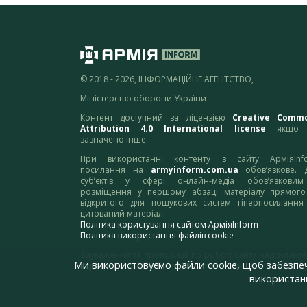
© 2018 - 2026, ІНФОРМАЦІЙНЕ АГЕНТСТВО,
Міністерство оборони України
Контент доступний за ліцензією
Creative Comm
Attribution 4.0 International license
якщо 
зазначено інше.
При використанні контенту з сайту АрміяInf
посилання на
armyinform.com.ua
обов’язкове. 
суб’єктів у сфері онлайн-медіа обов’язкови
розміщення у першому абзаці матеріалу прямого
відкритого для пошукових систем гіперпосилання
цитований матеріал.
Політика користування сайтом АрміяInform
Політика використання файлів cookie
Зауваження та пропозиції по роботі сайту надсилайте
Ми використовуємо файли cookie, щоб забезпе
адресу:
webmaster@armyinform.com.ua
використанн