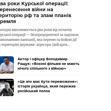
ва роки Курської операції:
еренесення війни на
ериторію рф та злам планів
ремля
ьогодні виповнюється два роки від початку
урської операції — безпрецедентної за задумом
виконанням кампанії, яка перенесла бойові дії
а територію держави-агресора. Цей крок…
Актор і офіцер Володимир
Ращук: «Воєнні фільми не мають
нічого спільного з війною»
«Це зло має бути переможене»:
історія українця, який пережив
російський полон