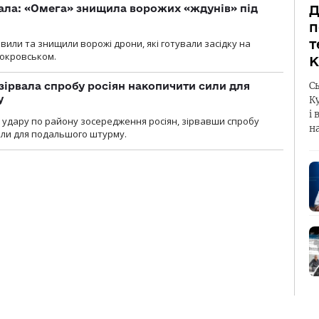
ала: «Омега» знищила ворожих «ждунів» під
Д
п
т
вили та знищили ворожі дрони, які готували засідку на
Покровськом.
К
зірвала спробу росіян накопичити сили для
С
у
К
і 
и удару по району зосередження росіян, зірвавши спробу
н
или для подальшого штурму.