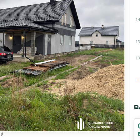
14
13
13
В
ці