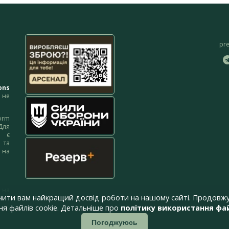
pr
ons
не
orm
Для
м є
 та
 на
 на
чити вам найкращий досвід роботи на нашому сайті. Продовжу
я файлів cookie. Детальніше про
політику використання фай
Погоджуюсь