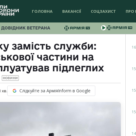
ГОЛОВНА
ВАКАНСІЇ
СОЦЗАХИСТ
ПРО 
ДОВІДНИК ВЕТЕРАНА
у замість служби:
16
ькової частини на
плуатував підлеглих
15
НОВИНИ
15
Слідкуйте за АрміяInform в Google
1
хв.
15
14