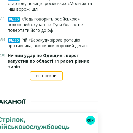
стартову позицію російських «Молній» та
інші ворожі цілі
:11
«Ледь говорить російською»:
ВІДЕО
полонений окупант із Туви благає не
повертати його до рф
:54
Рій «Баракуд» зірвав ротацію
ВІДЕО
противника, знищивши ворожий десант
:30
Нічний удар по Одещині: ворог
запустив по області 11 ракет різних
типів
ВСІ НОВИНИ
АКАНСІЇ
Стрілок,
військовослужбовець