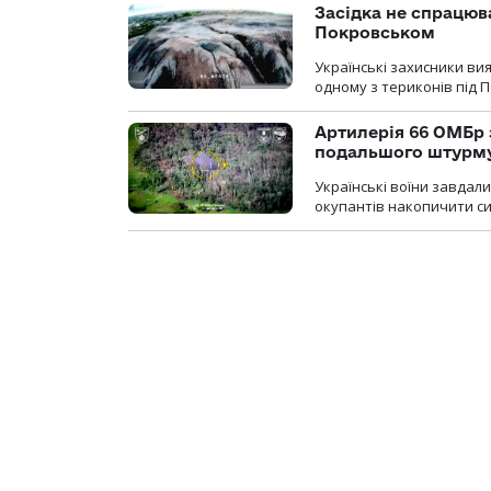
Засідка не спрацюв
Покровськом
Українські захисники вия
одному з териконів під 
Артилерія 66 ОМБр 
подальшого штурм
Українські воїни завдал
окупантів накопичити с