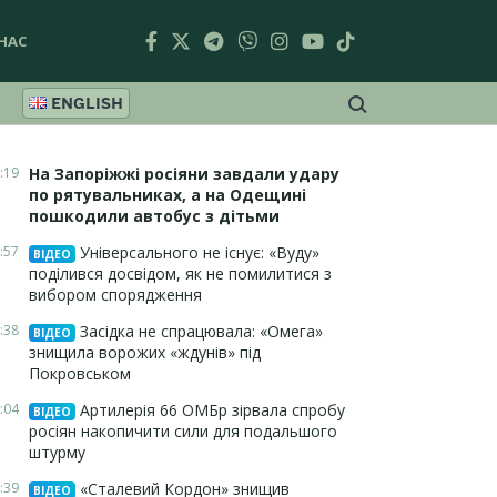
НАС
ENGLISH
:19
На Запоріжжі росіяни завдали удару
по рятувальниках, а на Одещині
пошкодили автобус з дітьми
:57
Універсального не існує: «Вуду»
ВІДЕО
поділився досвідом, як не помилитися з
вибором спорядження
:38
Засідка не спрацювала: «Омега»
ВІДЕО
знищила ворожих «ждунів» під
Покровськом
:04
Артилерія 66 ОМБр зірвала спробу
ВІДЕО
росіян накопичити сили для подальшого
штурму
:39
«Сталевий Кордон» знищив
ВІДЕО