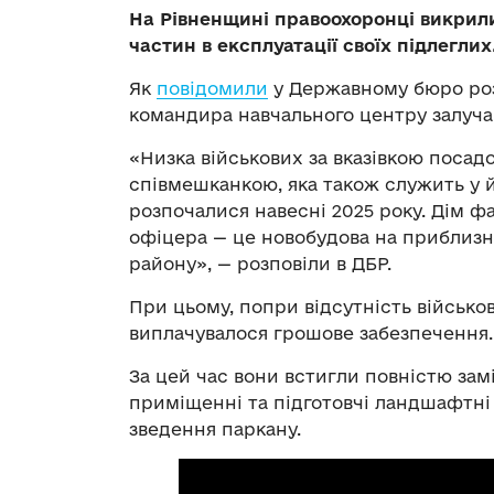
На Рівненщині правоохоронці викрили
частин в експлуатації своїх підлеглих
Як
повідомили
у Державному бюро роз
командира навчального центру залуча
«Низка військових за вказівкою посад
співмешканкою, яка також служить у й
розпочалися навесні 2025 року. Дім 
офіцера — це новобудова на приблизно
району», — розповіли в ДБР.
При цьому, попри відсутність військов
виплачувалося грошове забезпечення.
За цей час вони встигли повністю зам
приміщенні та підготовчі ландшафтні 
зведення паркану.