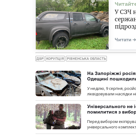
У СЗЧ 
сержан
підроз
ДБР
КОРУПЦІЯ
РІВНЕНСЬКА ОБЛАСТЬ
На Запоріжжі росія
Одещині пошкодили
У неділю, 9 серпня, росі
ліквідовували наслідки н
Універсального не і
помилитися з вибо
Перед вибором екіпірув
універсального комплекту,