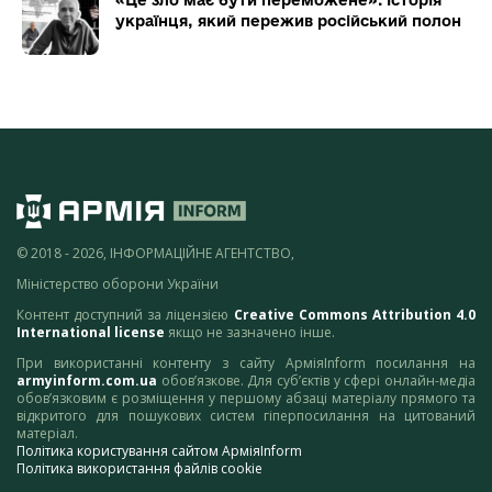
українця, який пережив російський полон
© 2018 - 2026, ІНФОРМАЦІЙНЕ АГЕНТСТВО,
Міністерство оборони України
Контент доступний за ліцензією
Creative Commons Attribution 4.0
International license
якщо не зазначено інше.
При використанні контенту з сайту АрміяInform посилання на
armyinform.com.ua
обов’язкове. Для суб’єктів у сфері онлайн-медіа
обов’язковим є розміщення у першому абзаці матеріалу прямого та
відкритого для пошукових систем гіперпосилання на цитований
матеріал.
Політика користування сайтом АрміяInform
Політика використання файлів cookie