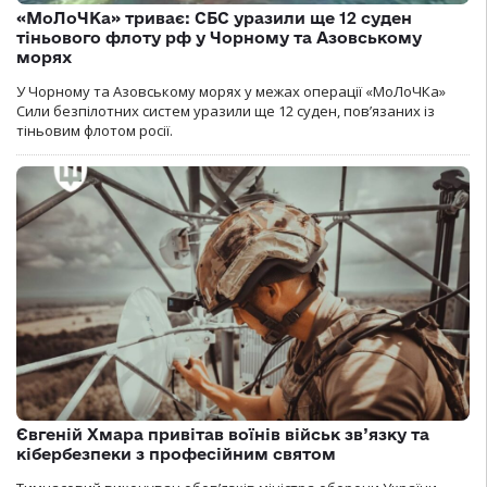
«МоЛоЧКа» триває: СБС уразили ще 12 суден
тіньового флоту рф у Чорному та Азовському
морях
У Чорному та Азовському морях у межах операції «МоЛоЧКа»
Сили безпілотних систем уразили ще 12 суден, пов’язаних із
тіньовим флотом росії.
Євгеній Хмара привітав воїнів військ зв’язку та
кібербезпеки з професійним святом