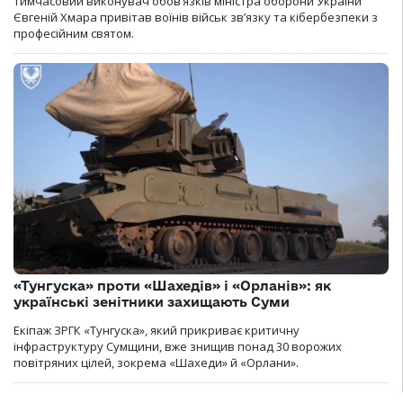
Тимчасовий виконувач обов’язків міністра оборони України
Євгеній Хмара привітав воїнів військ зв’язку та кібербезпеки з
професійним святом.
«Тунгуска» проти «Шахедів» і «Орланів»: як
українські зенітники захищають Суми
Екіпаж ЗРГК «Тунгуска», який прикриває критичну
інфраструктуру Сумщини, вже знищив понад 30 ворожих
повітряних цілей, зокрема «Шахеди» й «Орлани».