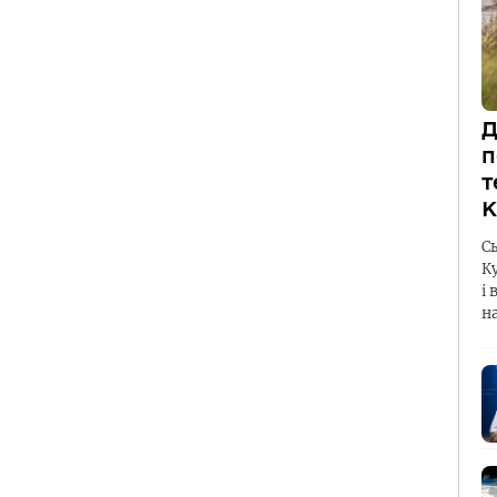
Д
п
т
К
С
К
і 
н