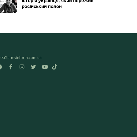
історія українця, який пережив
російський полон
ess@armyinform.com.ua