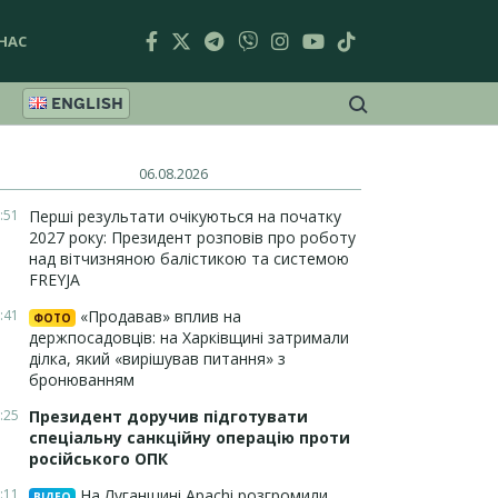
НАС
ENGLISH
06.08.2026
:51
Перші результати очікуються на початку
2027 року: Президент розповів про роботу
над вітчизняною балістикою та системою
FREYJA
:41
«Продавав» вплив на
ФОТО
держпосадовців: на Харківщині затримали
ділка, який «вирішував питання» з
бронюванням
:25
Президент доручив підготувати
спеціальну санкційну операцію проти
російського ОПК
:11
На Луганщині Apachi розгромили
ВІДЕО