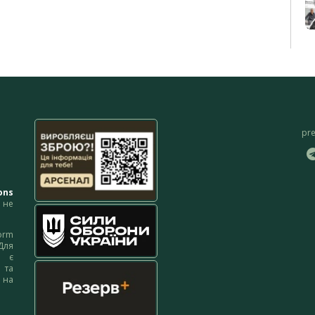
pr
ons
не
orm
Для
м є
 та
 на