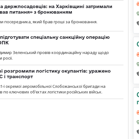
а держпосадовців: на Харківщині затримали
ував питання» з бронюванням
и посередника, який брав гроші за бронювання.
підготувати спеціальну санкційну операцію
 ОПК
димир Зеленський провів координаційну нараду щодо
 росії.
i розгромили логістику окупантів: уражено
С і транспорт
1-ї окремої аеромобільної Слобожанської бригади на
 по ключових об’єктах логістики російських військ.