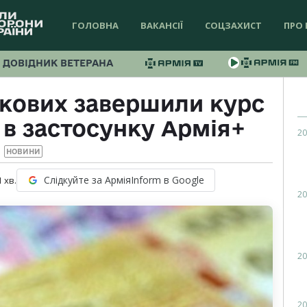
ГОЛОВНА
ВАКАНСІЇ
СОЦЗАХИСТ
ПРО 
ДОВІДНИК ВЕТЕРАНА
ькових завершили курс
 в застосунку Армія+
20
НОВИНИ
Слідкуйте за АрміяInform в Google
1
хв.
20
20
20