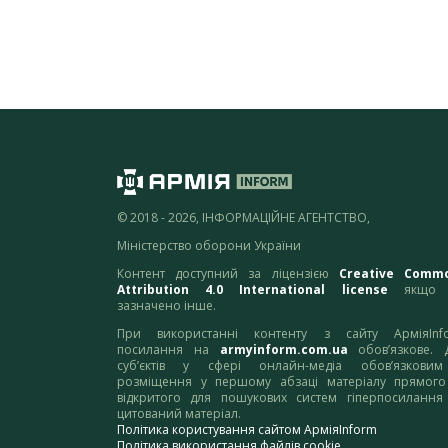
© 2018 - 2026, ІНФОРМАЦІЙНЕ АГЕНТСТВО,
Міністерство оборони України
Контент доступний за ліцензією
Creative Comm
Attribution 4.0 International license
якщо 
зазначено інше.
При використанні контенту з сайту АрміяInf
посилання на
armyinform.com.ua
обов’язкове. 
суб’єктів у сфері онлайн-медіа обов’язкови
розміщення у першому абзаці матеріалу прямого
відкритого для пошукових систем гіперпосилання
цитований матеріал.
Політика користування сайтом АрміяInform
Політика використання файлів cookie