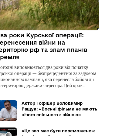
ва роки Курської операції:
еренесення війни на
ериторію рф та злам планів
ремля
ьогодні виповнюється два роки від початку
урської операції — безпрецедентної за задумом
виконанням кампанії, яка перенесла бойові дії
а територію держави-агресора. Цей крок…
Актор і офіцер Володимир
Ращук: «Воєнні фільми не мають
нічого спільного з війною»
«Це зло має бути переможене»: