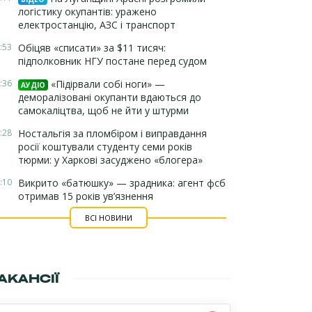
логістику окупантів: уражено
електростанцію, АЗС і транспорт
:53
Обіцяв «списати» за $11 тисяч:
підполковник НГУ постане перед судом
:36
«Підірвали собі ноги» —
АУДІО
деморалізовані окупанти вдаються до
самокаліцтва, щоб не йти у штурми
:28
Ностальгія за пломбіром і виправдання
росії коштували студенту семи років
тюрми: у Харкові засуджено «блогера»
:10
Викрито «батюшку» — зрадника: агент фсб
отримав 15 років ув’язнення
ВСІ НОВИНИ
АКАНСІЇ