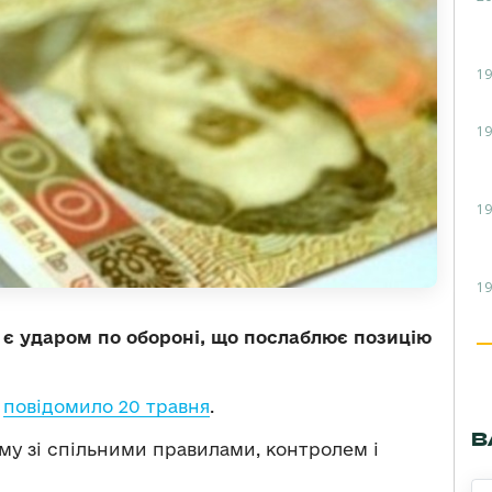
19
19
19
19
у є ударом по обороні, що послаблює позицію
и
повідомило 20 травня
.
В
му зі спільними правилами, контролем і