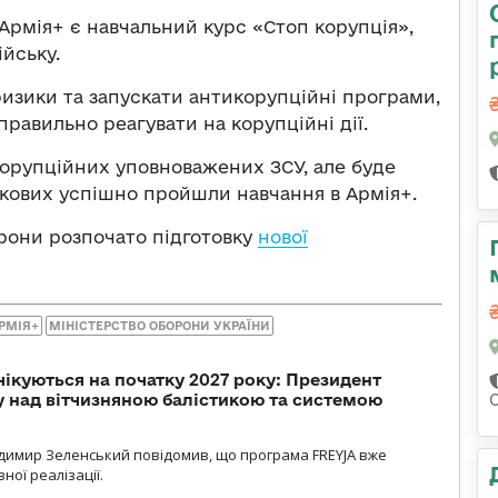
Армія+ є навчальний курс «Стоп корупція»,
ійську.
 ризики та запускати антикорупційні програми,
равильно реагувати на корупційні дії.
корупційних уповноважених ЗСУ, але буде
ькових успішно пройшли навчання в Армія+.
орони розпочато підготовку
нової
РМІЯ+
МІНІСТЕРСТВО ОБОРОНИ УКРАЇНИ
чікуються на початку 2027 року: Президент
у над вітчизняною балістикою та системою
димир Зеленський повідомив, що програма FREYJA вже
ної реалізації.