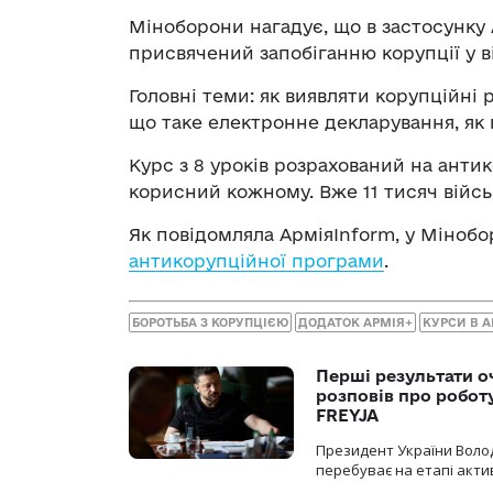
Міноборони нагадує, що в застосунку 
присвячений запобіганню корупції у в
Головні теми: як виявляти корупційні
що таке електронне декларування, як п
Курс з 8 уроків розрахований на анти
корисний кожному. Вже 11 тисяч війс
Як повідомляла АрміяInform, у Міноб
антикорупційної програми
.
БОРОТЬБА З КОРУПЦІЄЮ
ДОДАТОК АРМІЯ+
КУРСИ В А
Перші результати о
розповів про робот
FREYJA
Президент України Воло
перебуває на етапі актив