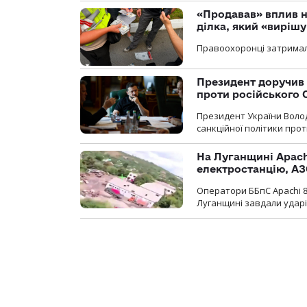
«Продавав» вплив н
ділка, який «виріш
Правоохоронці затримал
Президент доручив 
проти російського
Президент України Воло
санкційної політики проти
На Луганщині Apach
електростанцію, АЗ
Оператори ББпС Apachi 8
Луганщині завдали ударів