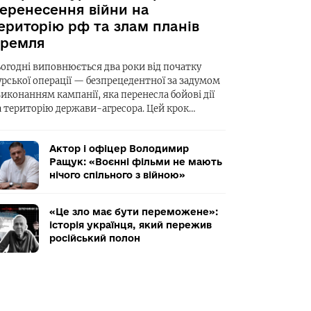
еренесення війни на
ериторію рф та злам планів
ремля
ьогодні виповнюється два роки від початку
урської операції — безпрецедентної за задумом
виконанням кампанії, яка перенесла бойові дії
а територію держави-агресора. Цей крок…
Актор і офіцер Володимир
Ращук: «Воєнні фільми не мають
нічого спільного з війною»
«Це зло має бути переможене»:
історія українця, який пережив
російський полон