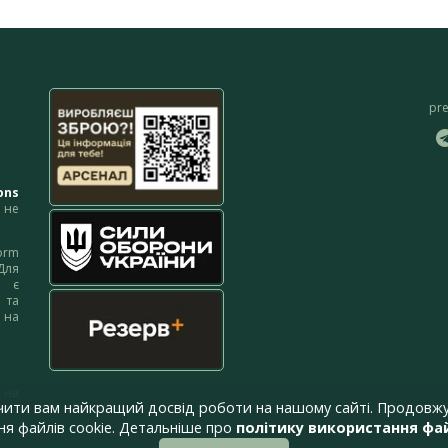
pr
ons
не
orm
Для
м є
 та
 на
 на
чити вам найкращий досвід роботи на нашому сайті. Продовжу
я файлів cookie. Детальніше про
політику використання фай