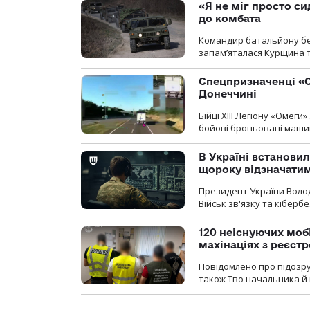
«Я не міг просто си
до комбата
Командир батальйону без
запам’яталася Курщина та
Спецпризначенці «О
Донеччині
Бійці ХІІІ Легіону «Омег
бойові броньовані машин
В Україні встановил
щороку відзначатим
Президент України Воло
Військ зв'язку та кіберб
120 неіснуючих моб
махінаціях з реєст
Повідомлено про підозру
також Тво начальника й 