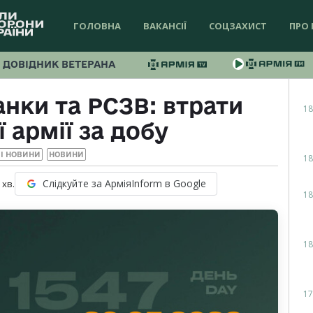
ГОЛОВНА
ВАКАНСІЇ
СОЦЗАХИСТ
ПРО 
ДОВІДНИК ВЕТЕРАНА
нки та РСЗВ: втрати
18
 армії за добу
І НОВИНИ
НОВИНИ
18
Слідкуйте за АрміяInform в Google
хв.
18
18
17