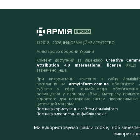
© 2018 - 2026, ІНФОРМАЦІЙНЕ АГЕНТСТВО,
Міністерство оборони України
Контент доступний за ліцензією
Creative Comm
Attribution 4.0 International license
якщо 
зазначено інше.
При використанні контенту з сайту АрміяInf
посилання на
armyinform.com.ua
обов’язкове. 
суб’єктів у сфері онлайн-медіа обов’язкови
розміщення у першому абзаці матеріалу прямого
відкритого для пошукових систем гіперпосилання
цитований матеріал.
Політика користування сайтом АрміяInform
Політика використання файлів cookie
Зауваження та пропозиції по роботі сайту надсилайте
Ми використовуємо файли cookie, щоб забезпе
адресу:
webmaster@armyinform.com.ua
використанн