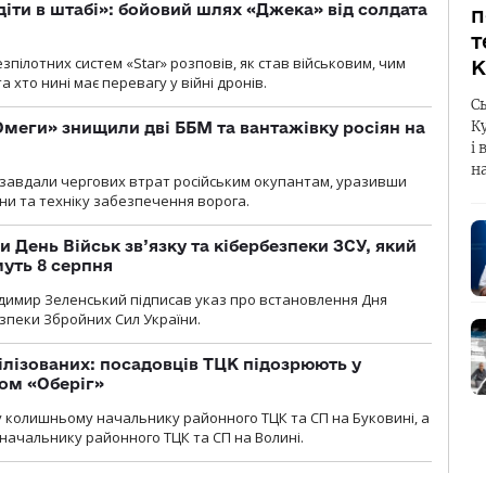
діти в штабі»: бойовий шлях «Джека» від солдата
п
т
пілотних систем «Star» розповів, як став військовим, чим
К
 хто нині має перевагу у війні дронів.
С
К
меги» знищили дві ББМ та вантажівку росіян на
і 
н
и» завдали чергових втрат російським окупантам, уразивши
и та техніку забезпечення ворога.
и День Військ зв’язку та кібербезпеки ЗСУ, який
уть 8 серпня
димир Зеленський підписав указ про встановлення Дня
езпеки Збройних Сил України.
ілізованих: посадовців ТЦК підозрюють у
ром «Оберіг»
 колишньому начальнику районного ТЦК та СП на Буковині, а
начальнику районного ТЦК та СП на Волині.