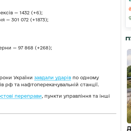
сів — 1432 (+6);
 — 301 072 (+1873);
П
ерни — 97 868 (+268);
орони України
завдали ударів
по одному
в рф та нафтоперекачувальній станції.
стові переправи
, пункти управління та інші
Д