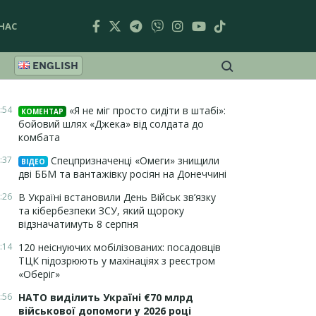
НАС
ENGLISH
:54
«Я не міг просто сидіти в штабі»:
КОМЕНТАР
бойовий шлях «Джека» від солдата до
комбата
:37
Спецпризначенці «Омеги» знищили
ВІДЕО
дві ББМ та вантажівку росіян на Донеччині
:26
В Україні встановили День Військ зв’язку
та кібербезпеки ЗСУ, який щороку
відзначатимуть 8 серпня
:14
120 неіснуючих мобілізованих: посадовців
ТЦК підозрюють у махінаціях з реєстром
«Оберіг»
:56
НАТО виділить Україні €70 млрд
військової допомоги у 2026 році