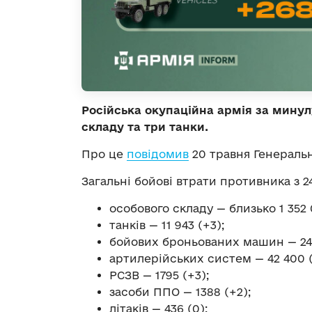
Російська окупаційна армія за минул
складу та три танки.
Про це
повідомив
20 травня Генераль
Загальні бойові втрати противника з 24
особового складу — близько 1 352 
танків — 11 943 (+3);
бойових броньованих машин — 24 
артилерійських систем — 42 400 (
РСЗВ — 1795 (+3);
засоби ППО — 1388 (+2);
літаків — 436 (0);