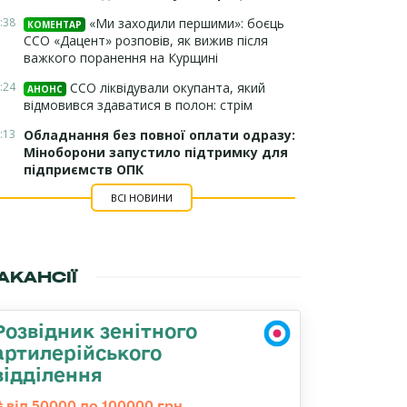
:38
«Ми заходили першими»: боєць
КОМЕНТАР
ССО «Дацент» розповів, як вижив після
важкого поранення на Курщині
:24
ССО ліквідували окупанта, який
АНОНС
відмовився здаватися в полон: стрім
:13
Обладнання без повної оплати одразу:
Міноборони запустило підтримку для
підприємств ОПК
ВСІ НОВИНИ
АКАНСІЇ
Розвідник зенітного
артилерійського
відділення
від 50000 до 100000 грн