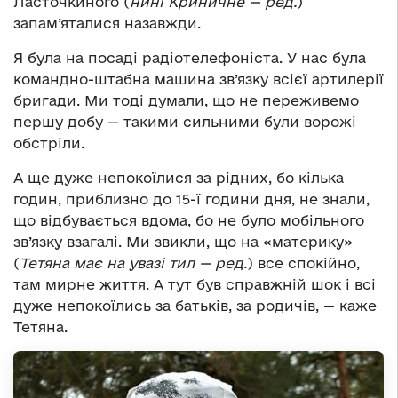
Ласточкиного (
нині Криничне — ред.
)
запам’яталися назавжди.
Я була на посаді радіотелефоніста. У нас була
командно-штабна машина зв’язку всієї артилерії
бригади. Ми тоді думали, що не переживемо
першу добу — такими сильними були ворожі
обстріли.
А ще дуже непокоїлися за рідних, бо кілька
годин, приблизно до 15-ї години дня, не знали,
що відбувається вдома, бо не було мобільного
зв’язку взагалі. Ми звикли, що на «материку»
(
Тетяна має на увазі тил — ред.
) все спокійно,
там мирне життя. А тут був справжній шок і всі
дуже непокоїлись за батьків, за родичів, — каже
Тетяна.