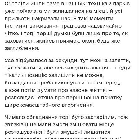
Обстріли йшли саме в наш бік: техніка з парків
уже поїхала, а ми залишалися на місці, й усі
прильоти накривали нас. У такі моменти
інстинкт виживання працював надзвичайно
чітко. І тоді перші думки були лише про те, як
заховатися: якийсь приямок, окоп, будь-яке
заглиблення.
Усе відбувалося за секунди: тут можна залягти,
тут сховатися, але ось заходить авіація — і куди
тікати? Позицію залишити не можна,
бо завдання треба виконувати насамперед,
а вже потім думати про власне життя, —
розповідає Тетяна про перші бої на початку
широкомасштабного вторгнення.
Чимало обладнання тоді було застарілим, тож
зв’язківці не мали змоги змінювати місце
розташування і були змушені лишатися