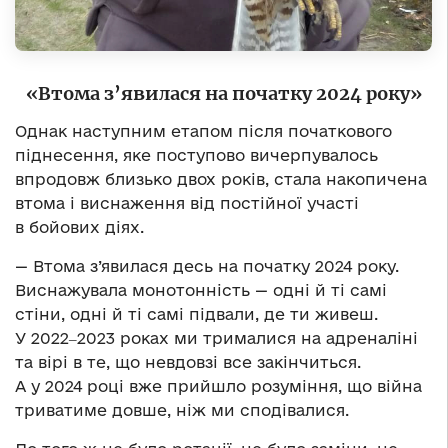
«Втома з’явилася на початку 2024 року»
Однак наступним етапом після початкового
піднесення, яке поступово вичерпувалось
впродовж близько двох років, стала накопичена
втома і виснаження від постійної участі
в бойових діях.
— Втома з’явилася десь на початку 2024 року.
Виснажувала монотонність — одні й ті самі
стіни, одні й ті самі підвали, де ти живеш.
У 2022‒2023 роках ми трималися на адреналіні
та вірі в те, що невдовзі все закінчиться.
А у 2024 році вже прийшло розуміння, що війна
триватиме довше, ніж ми сподівалися.