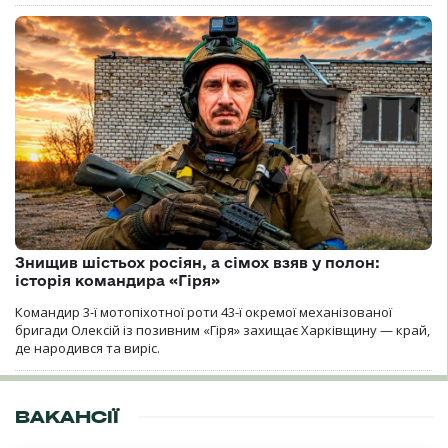
Знищив шістьох росіян, а сімох взяв у полон:
історія командира «Гіря»
Командир 3-ї мотопіхотної роти 43-ї окремої механізованої
бригади Олексій із позивним «Гіря» захищає Харківщину — край,
де народився та виріс.
ВАКАНСІЇ