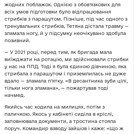
жодних поблажок. Однією з обов’язкових для
всіх умов підготовки було відпрацювання
стрибків з парашутом. Пізніше, під час одного з
тренувальних стрибків, Тетяна дістала травму —
зламала ногу, й у підсумку неочікувано здобула
позивний.
— У 2021 році, перед тим, як бригада мала
виїжджати на ротацію, ми здійснювали стрибки
у нас на ППД. Тоді я була єдиною дівчиною, яка
стрибала з парашутом і приземлилась не дуже
вдало — зламала п’ятку. «В десантника зуби цілі,
тільки нога зламана», — пожартував тоді
начмед.
Якийсь час ходила на милицях, потім з
паличкою. Якось у кабінеті сиділа в кріслі,
заповнювала документи, а тростина стояла
поруч. Командир взводу зайшов і каже: «Що ж