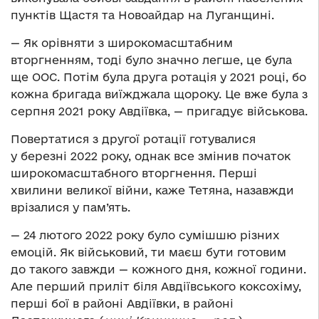
пунктів Щастя та Новоайдар на Луганщині.
— Як орівняти з широкомасштабним
вторгненням, тоді було значно легше, це була
ще ООС. Потім була друга ротація у 2021 році, бо
кожна бригада виїжджала щороку. Це вже була з
серпня 2021 року Авдіївка, — пригадує військова.
Повертатися з другої ротації готувалися
у березні 2022 року, однак все змінив початок
широкомасштабного вторгнення. Перші
хвилини великої війни, каже Тетяна, назавжди
врізалися у пам’ять.
— 24 лютого 2022 року було сумішшю різних
емоцій. Як військовий, ти маєш бути готовим
до такого завжди — кожного дня, кожної години.
Але перший приліт біля Авдіївського коксохіму,
перші бої в районі Авдіївки, в районі