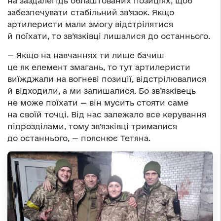
на заздалегідь облаштованих позиціях, щоб
забезпечувати стабільний зв’язок. Якщо
артилеристи мали змогу відстрілятися
й поїхати, то зв’язківці лишалися до останнього.
— Якщо на навчаннях ти лише бачиш
це як елемент змагань, то тут артилеристи
виїжджали на вогневі позиції, відстрілювалися
й відходили, а ми залишалися. Бо зв’язківець
не може поїхати — він мусить стояти саме
на своїй точці. Від нас залежало все керування
підрозділами, тому зв’язківці трималися
до останнього, — пояснює Тетяна.