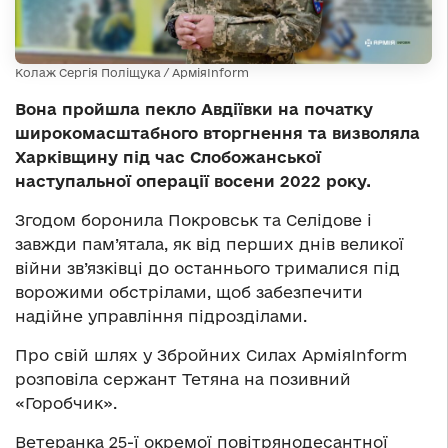
Колаж Сергія Поліщука / АрміяInform
Вона пройшла пекло Авдіївки на початку
широкомасштабного вторгнення та визволяла
Харківщину під час Слобожанської
наступальної операції восени 2022 року.
Згодом боронила Покровськ та Селідове і
завжди пам’ятала, як від перших днів великої
війни зв’язківці до останнього трималися під
ворожими обстрілами, щоб забезпечити
надійне управління підрозділами.
Про свій шлях у Збройних Силах АрміяInform
розповіла сержант Тетяна на позивний
«Горобчик».
Ветеранка 25-ї окремої повітрянодесантної