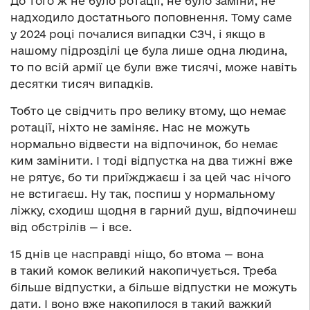
До того ж не було ротації, не було заміни, не
надходило достатнього поповнення. Тому саме
у 2024 році почалися випадки СЗЧ, і якщо в
нашому підрозділі це була лише одна людина,
то по всій армії це були вже тисячі, може навіть
десятки тисяч випадків.
Тобто це свідчить про велику втому, що немає
ротації, ніхто не заміняє. Нас не можуть
нормально відвести на відпочинок, бо немає
ким замінити. І тоді відпустка на два тижні вже
не рятує, бо ти приїжджаєш і за цей час нічого
не встигаєш. Ну так, поспиш у нормальному
ліжку, сходиш щодня в гарний душ, відпочинеш
від обстрілів — і все.
15 днів це насправді ніщо, бо втома — вона
в такий комок великий накопичується. Треба
більше відпустки, а більше відпустки не можуть
дати. І воно вже накопилося в такий важкий