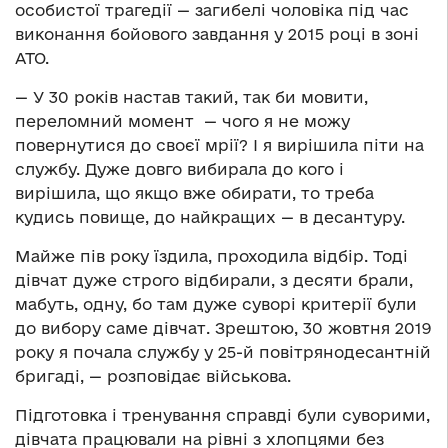
особистої трагедії — загибелі чоловіка під час
виконання бойового завдання у 2015 році в зоні
АТО.
— У 30 років настав такий, так би мовити,
переломний момент — чого я не можу
повернутися до своєї мрії? І я вирішила піти на
службу. Дуже довго вибирала до кого і
вирішила, що якщо вже обирати, то треба
кудись повище, до найкращих — в десантуру.
Майже пів року їздила, проходила відбір. Тоді
дівчат дуже строго відбирали, з десяти брали,
мабуть, одну, бо там дуже суворі критерії були
до вибору саме дівчат. Зрештою, 30 жовтня 2019
року я почала службу у 25-й повітрянодесантній
бригаді, — розповідає військова.
Підготовка і тренування справді були суворими,
дівчата працювали на рівні з хлопцями без