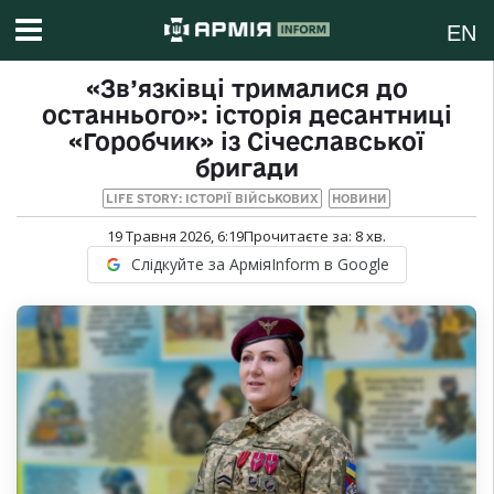
EN
«Зв’язківці трималися до
останнього»: історія десантниці
«Горобчик» із Січеславської
бригади
LIFE STORY: ІСТОРІЇ ВІЙСЬКОВИХ
НОВИНИ
19 Травня 2026, 6:19
Прочитаєте за:
8
хв.
Слідкуйте за АрміяInform в Google