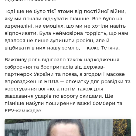
Тоді ще не було тієї втоми від постійної війни,
яку ми почали відчувати пізніше. Все було на
адреналіні, на емоціях, що ми не хотіли навіть
відпочивати. Була неймовірна гордість, що нам
вдалося не лише зупинити росіян, але й
відбивати в них нашу землю, — каже Тетяна.
Важливу роль відіграло також надходження
озброєння та боєприпасів від держав-
партнерок України та поява, а згодом і масове
впровадження БПЛА — спочатку для розвідки та
корегування вогню, а потім також для
завдавання ударів по ворогу скидами. Ще
пізніше набули поширення важкі бомбери та
FPV-камікадзе.