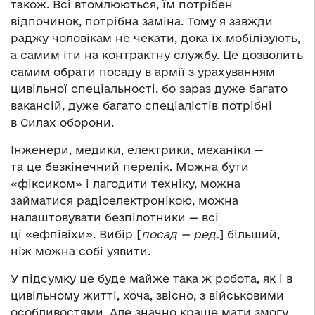
також. Всі втомлюються, їм потрібен
відпочинок, потрібна заміна. Тому я завжди
раджу чоловікам не чекати, дока їх мобілізують,
а самим іти на контрактну службу. Це дозволить
самим обрати посаду в армії з урахуванням
цивільної спеціальності, бо зараз дуже багато
вакансій, дуже багато спеціалістів потрібні
в Силах оборони.
Інженери, медики, електрики, механіки —
та це безкінечний перелік. Можна бути
«фіксиком» і лагодити техніку, можна
займатися радіоелектронікою, можна
налаштовувати безпілотники — всі
ці «ефпівіхи». Вибір [
посад — ред.
] більший,
ніж можна собі уявити.
У підсумку це буде майже така ж робота, як і в
цивільному житті, хоча, звісно, з військовими
особливостями. Але значно краще мати змогу