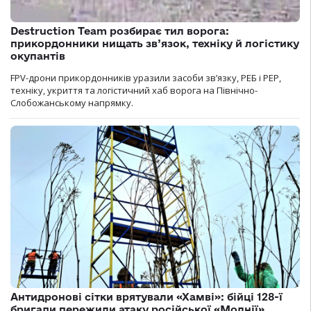
Destruction Team розбирає тил ворога:
прикордонники нищать зв’язок, техніку й логістику
окупантів
FPV-дрони прикордонників уразили засоби зв’язку, РЕБ і РЕР,
техніку, укриття та логістичний хаб ворога на Північно-
Слобожанському напрямку.
Антидронові сітки врятували «Хамві»: бійці 128-ї
бригади пережили атаку російської «Молнії»