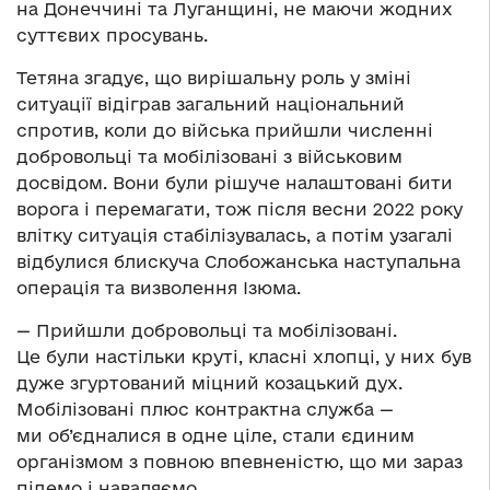
на Донеччині та Луганщині, не маючи жодних
суттєвих просувань.
Тетяна згадує, що вирішальну роль у зміні
ситуації відіграв загальний національний
спротив, коли до війська прийшли численні
добровольці та мобілізовані з військовим
досвідом. Вони були рішуче налаштовані бити
ворога і перемагати, тож після весни 2022 року
влітку ситуація стабілізувалась, а потім узагалі
відбулися блискуча Слобожанська наступальна
операція та визволення Ізюма.
— Прийшли добровольці та мобілізовані.
Це були настільки круті, класні хлопці, у них був
дуже згуртований міцний козацький дух.
Мобілізовані плюс контрактна служба —
ми об’єдналися в одне ціле, стали єдиним
організмом з повною впевненістю, що ми зараз
підемо і наваляємо.