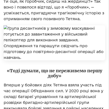
ти оце, як горобчик, сидиш на жердинці?» Так
воно і повелося відтоді, що я «Горобчик», —
усміхається, пригадуючи трагікомічну історію з
отриманням свого позивного Тетяна.
«Тоді думали, що не переживемо першу
добу»
Вперше у бойових діях Тетяна взяла участь під
час операції Об’єднаних сил. У 2020 році вона у
складі батареї управління та артилерійської
розвідки бригадно-артилерійської групи
виконувала бойові завдання в районі населених