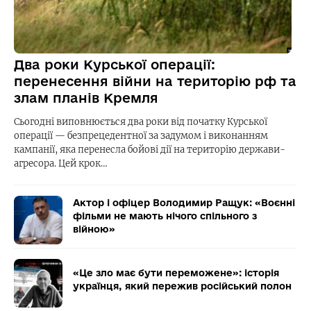
Два роки Курської операції:
перенесення війни на територію рф та
злам планів Кремля
Сьогодні виповнюється два роки від початку Курської
операції — безпрецедентної за задумом і виконанням
кампанії, яка перенесла бойові дії на територію держави-
агресора. Цей крок…
Актор і офіцер Володимир Ращук: «Воєнні
фільми не мають нічого спільного з
війною»
«Це зло має бути переможене»: історія
українця, який пережив російський полон