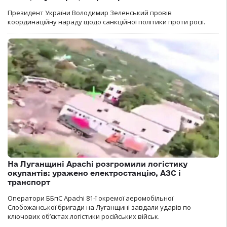
Президент України Володимир Зеленський провів
координаційну нараду щодо санкційної політики проти росії.
На Луганщині Apachi розгромили логістику
окупантів: уражено електростанцію, АЗС і
транспорт
Оператори ББпС Apachi 81-ї окремої аеромобільної
Слобожанської бригади на Луганщині завдали ударів по
ключових об’єктах логістики російських військ.