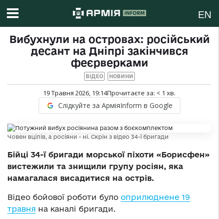
EN
Вибухнули на островах: російський
десант на Дніпрі закінчився
феєрверками
ВІДЕО
НОВИНИ
19 Травня 2026, 19:14
Прочитаєте за:
< 1
хв.
Слідкуйте за АрміяInform в Google
Човен вцілів, а росіяни - ні. Скрін з відео 34-ї бригади
Бійці 34-ї бригади морської піхоти «Борисфен»
вистежили та знищили групу росіян, яка
намагалася висадитися на острів.
Відео бойової роботи було
оприлюднене 19
травня
на каналі бригади.