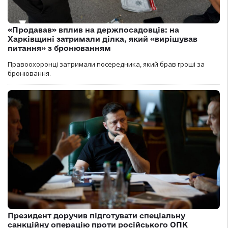
«Продавав» вплив на держпосадовців: на
Харківщині затримали ділка, який «вирішував
питання» з бронюванням
Правоохоронці затримали посередника, який брав гроші за
бронювання.
Президент доручив підготувати спеціальну
санкційну операцію проти російського ОПК