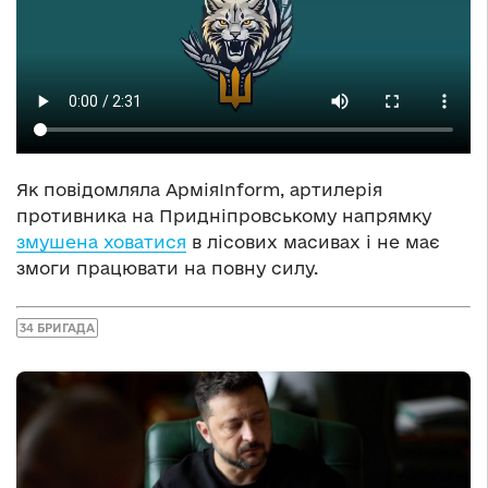
Як повідомляла АрміяInform, артилерія
противника на Придніпровському напрямку
змушена ховатися
в лісових масивах і не має
змоги працювати на повну силу.
34 БРИГАДА