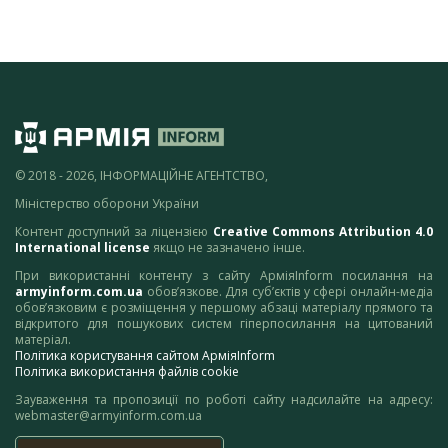
© 2018 - 2026, ІНФОРМАЦІЙНЕ АГЕНТСТВО,
Міністерство оборони України
Контент доступний за ліцензією
Creative Commons Attribution 4.0
International license
якщо не зазначено інше.
При використанні контенту з сайту АрміяInform посилання на
armyinform.com.ua
обов’язкове. Для суб’єктів у сфері онлайн-медіа
обов’язковим є розміщення у першому абзаці матеріалу прямого та
відкритого для пошукових систем гіперпосилання на цитований
матеріал.
Політика користування сайтом АрміяInform
Політика використання файлів cookie
Зауваження та пропозиції по роботі сайту надсилайте на адресу:
webmaster@armyinform.com.ua